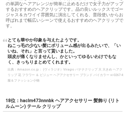
の単調なヘアアレンジが簡単に止めるだけで女子力がアップ
するおすすめのヘアクリップです。品の良いルックスでゴー
ジャス＆カワイイ雰囲気に演出してくれる、普段使いからお
呼ばれまで幅広いシーンで使えるおすすめのヘアクリップで
す。
とても華やか印象を与えたようです。
ねこっ毛の少ない髪にボリューム感が出るみたいで、「い
いね、それ」と言って貰いました。
頭皮が痛くなりませんし、かといってゆるいわけでもな
く、きっちりまとめてくれます。
出典：
Amazon.co.jp： (ヴィラジオ）Viragio バナナクリップ 大 大きめ ヘアク
リップ 花 フラワー ＆ ビジュー ヘアアクセサリー ブランド バイカラー vi-0267-4:
服＆ファッション小物
18位：haclm473nnnbk ヘアアクセサリー 髪飾り (リト
ルムーン) テール クリップ