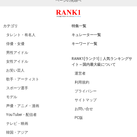
ページの先頭へ
カテゴリ
特集一覧
タレント・有名人
キュレーター一覧
俳優・女優
キーワード一覧
男性アイドル
RANK1[ランク1]｜人気ランキングサ
女性アイドル
イト～国内最大級について
お笑い芸人
運営者
歌手・アーティスト
利用規約
スポーツ選手
プライバシー
モデル
サイトマップ
声優・アニメ・漫画
お問い合せ
YouTuber・配信者
PC版
テレビ・映画
韓国・アジア