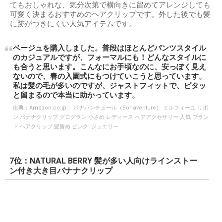
てもおしゃれな、気分次第で横向きに留めてアレンジしても
可愛く決まるおすすめのヘアクリップです。外した後でも髪
に跡がつきにくい人気アイテムです。
ベージュを購入しました。普段はほとんどパンツスタイル
のカジュアルですが、フォーマルにも！どんなスタイルに
も合うと思います。こんなにお手頃なのに、安っぽく見え
ないので、春の入園式にもつけていこうと思っています。
私は髪の毛が多いのですが、ジャストフィットで、ピタッ
と留まるので本当に助かっています。
出典：
Amazon.co.jp： ボナバンチュール（Bonaventure） ミルフィーユ リボ
ン バナナクリップ グログラン 小さめ レディース ヘアアクセサリー 人気 ブラン
ド ヘアクリップ 髪留め ピンク: ジュエリー
7位：NATURAL BERRY 髪が多い人向けラインストー
ン付き大き目バナナクリップ