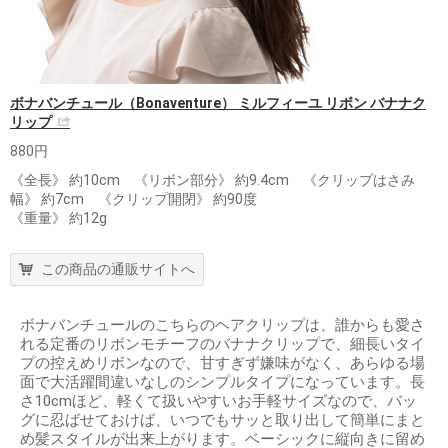
ボナバンチュール（Bonaventure） ミルフィーユ リボン バナナク
リップ
880円
《全長》 約10cm 《リボン部分》 約9.4cm 《クリップはさみ
幅》 約7cm 《クリップ開閉》 約90度
《重量》 約12g
この商品の通販サイトへ
ボナバンチュールのこちらのヘアクリップは、誰からも愛さ
れる定番のリボンモチーフのバナナクリップで、細長いタイ
プの控えめリボンなので、甘すぎず嫌味がなく、あらゆる場
面で大活躍間違いなしのシンプルタイプになっています。長
さ10cmほど、軽くて扱いやすいお手軽サイズなので、バッ
グに忍ばせておけば、いつでもサッと取り出して簡単にまと
め髪スタイルが出来上がります。ベーシックに縦向きに留め