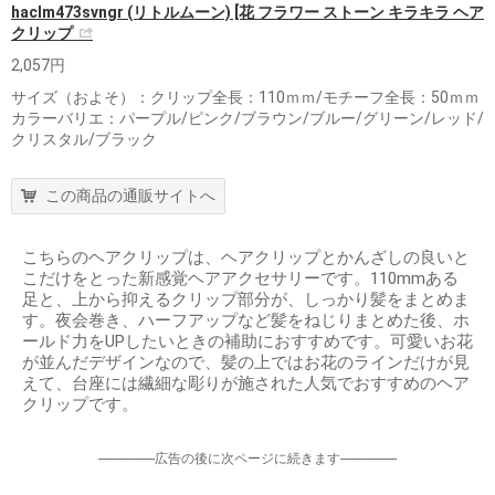
haclm473svngr (リトルムーン) [花 フラワー ストーン キラキラ ヘア
クリップ
2,057円
サイズ（およそ）：クリップ全長：110ｍｍ/モチーフ全長：50ｍｍ
カラーバリエ：パープル/ピンク/ブラウン/ブルー/グリーン/レッド/
クリスタル/ブラック
この商品の通販サイトへ
こちらのヘアクリップは、ヘアクリップとかんざしの良いと
こだけをとった新感覚ヘアアクセサリーです。110mmある
足と、上から抑えるクリップ部分が、しっかり髪をまとめま
す。夜会巻き、ハーフアップなど髪をねじりまとめた後、ホ
ールド力をUPしたいときの補助におすすめです。可愛いお花
が並んだデザインなので、髪の上ではお花のラインだけが見
えて、台座には繊細な彫りが施された人気でおすすめのヘア
クリップです。
-----------------広告の後に次ページに続きます-----------------