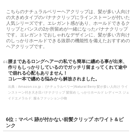
こちらのナチュラルベリーヘアクリップは、髪が多い人向け
の大きめタイプのバナナクリップにラインストーンが付いた
人気シリーズです。エレガント感があり、ホールドできるク
リップとバンスの2か所留めが一緒になったバナナクリップ
です。エレガントでおしゃれなデザインに、髪が多い方向け
のしっかりホールドできる抜群の機能性を備えたおすすめの
ヘアクリップです。
腰まであるロングヘアーの私でも簡単に纏める事が出来、
作りもしっかりしているのでガッチリ留まってくれて途中
で崩れる心配もありません！
コレ一本で纏める悩みから解放されました。
出典：
Amazon.co.jp： (ナチュラルベリー)Natural Berry 髪が多い人向け ライ
ンストーン付き大き目バナナクリップ 髪留め しっかりホールド レディース ジェ
イドエメラルド: 服＆ファッション小物
6位：マペペ 跡が付かない前髪クリップ ホワイト＆ピ
ンク