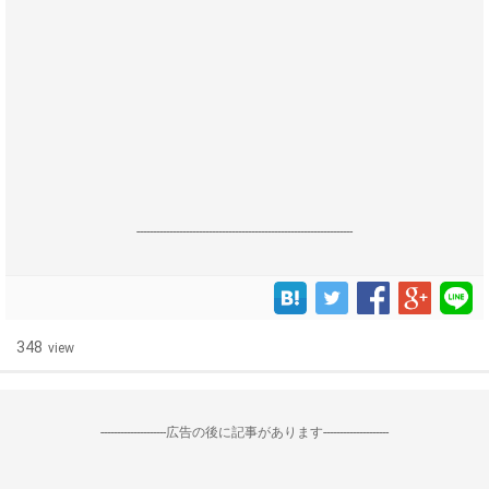
------------------------------------------------------------------
348
view
--------------------広告の後に記事があります--------------------