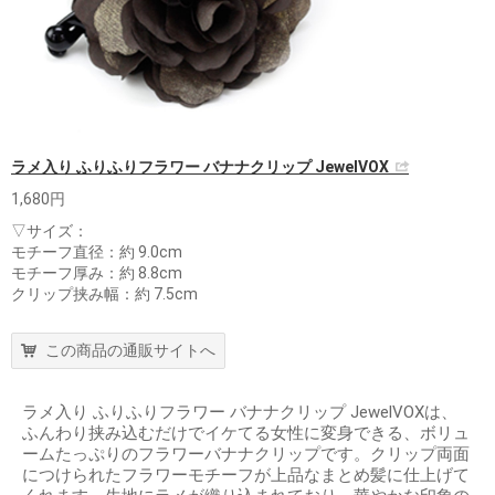
ラメ入り ふりふりフラワー バナナクリップ JewelVOX
1,680円
▽サイズ：
モチーフ直径：約 9.0cm
モチーフ厚み：約 8.8cm
クリップ挟み幅：約 7.5cm
この商品の通販サイトへ
ラメ入り ふりふりフラワー バナナクリップ JewelVOXは、
ふんわり挟み込むだけでイケてる女性に変身できる、ボリュ
ームたっぷりのフラワーバナナクリップです。クリップ両面
につけられたフラワーモチーフが上品なまとめ髪に仕上げて