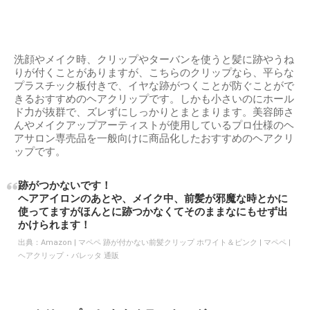
洗顔やメイク時、クリップやターバンを使うと髪に跡やうね
りが付くことがありますが、こちらのクリップなら、平らな
プラスチック板付きで、イヤな跡がつくことが防ぐことがで
きるおすすめのヘアクリップです。しかも小さいのにホール
ド力が抜群で、ズレずにしっかりとまとまります。美容師さ
んやメイクアップアーティストが使用しているプロ仕様のヘ
アサロン専売品を一般向けに商品化したおすすめのヘアクリ
ップです。
跡がつかないです！
ヘアアイロンのあとや、メイク中、前髪が邪魔な時とかに
使ってますがほんとに跡つかなくてそのままなにもせず出
かけられます！
出典：
Amazon | マペペ 跡が付かない前髪クリップ ホワイト＆ピンク | マペペ |
ヘアクリップ・バレッタ 通販