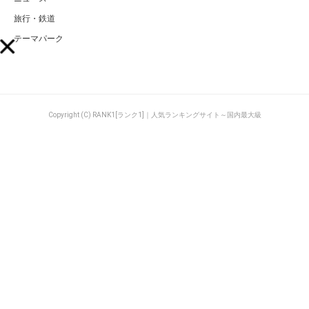
旅行・鉄道
テーマパーク
Copyright (C) RANK1[ランク1]｜人気ランキングサイト～国内最大級