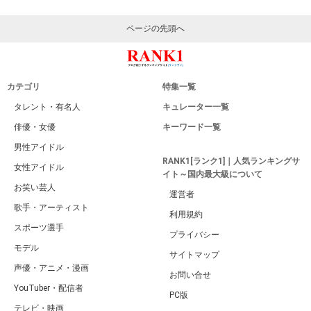
ページの先頭へ
カテゴリ
特集一覧
タレント・有名人
キュレーター一覧
俳優・女優
キーワード一覧
男性アイドル
RANK1[ランク1]｜人気ランキングサ
女性アイドル
イト～国内最大級について
お笑い芸人
運営者
歌手・アーティスト
利用規約
スポーツ選手
プライバシー
モデル
サイトマップ
声優・アニメ・漫画
お問い合せ
YouTuber・配信者
PC版
テレビ・映画