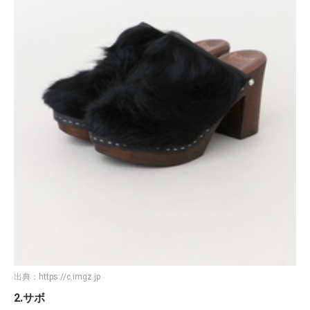
出典：
https://c.imgz.jp
2.サボ