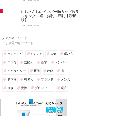
maru.wanwan
15
にじさんじのメンバー胸カップ数ラ
ンキング65選！貧乳～巨乳【最新
版】
maru.wanwan
人気のキーワード
いま話題のキーワード
ランキング
おすすめ
人気
選び方
口コミ
芸能人
衝撃
メンバー
キャラクター
歴代
映画
曲
ドラマ
有名人
ブランド
メンズ
強さ
女性
プロフィール
現在