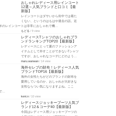
おしゃれレディース用レインコート
12選～人気ブランドと口コミ【最
新版】
レインコートはダサいから街中では着た
くない、というのはもはや過去の話。近
年のレインコートは非常におしゃれで機…
もどる
/ 9 view
レディースTシャツのおしゃれブラ
ンドランキングTOP20【最新版】
レディースにとって夏のファッションア
イテムとして外すことができないTシャツ
ですが、おしゃれなコーデにどのよう…
maru.wanwan
/ 14 view
海外セレブの財布！レディース人気
ブランドTOP16【最新版】
海外の女性たちがどのブランドの財布を
愛用しているのか、おしゃれが大好きな
女性ならつい気になりますよね。ここ
で…
kent.n
/ 10 view
レディースジョッキーブーツ人気ブ
ランド12＆コーデ40【最新版】
今回はレディース用ジョッキーブーツの