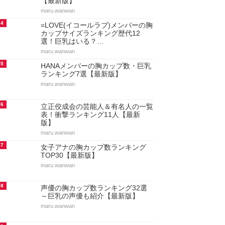
【最新版】
maru.wanwan
4
=LOVE(イコールラブ)メンバーの胸
カップサイズランキング歴代12
選！巨乳はいる？…
maru.wanwan
5
HANAメンバーの胸カップ数・巨乳
ランキング7選【最新版】
maru.wanwan
6
立正佼成会の芸能人＆有名人の一覧
表！衝撃ランキング11人【最新
版】
maru.wanwan
7
女子アナの胸カップ数ランキング
TOP30【最新版】
maru.wanwan
8
声優の胸カップ数ランキング32選
～巨乳の声優も紹介【最新版】
maru.wanwan