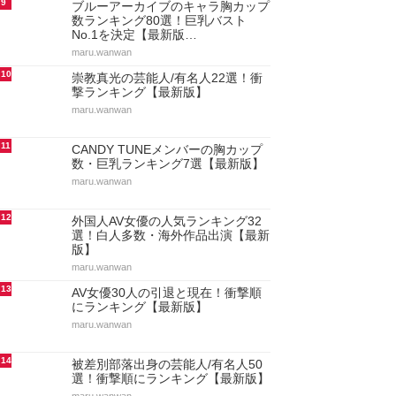
9
ブルーアーカイブのキャラ胸カップ
数ランキング80選！巨乳バスト
No.1を決定【最新版…
maru.wanwan
10
崇教真光の芸能人/有名人22選！衝
撃ランキング【最新版】
maru.wanwan
11
CANDY TUNEメンバーの胸カップ
数・巨乳ランキング7選【最新版】
maru.wanwan
12
外国人AV女優の人気ランキング32
選！白人多数・海外作品出演【最新
版】
maru.wanwan
13
AV女優30人の引退と現在！衝撃順
にランキング【最新版】
maru.wanwan
14
被差別部落出身の芸能人/有名人50
選！衝撃順にランキング【最新版】