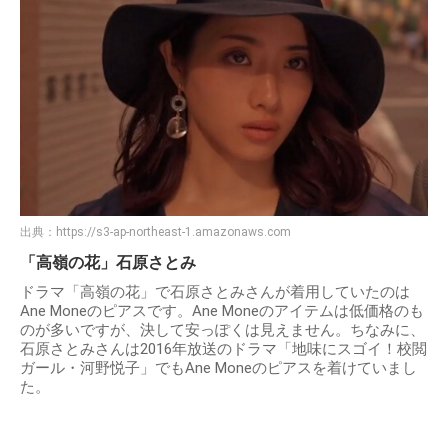
出典：
https://s3-ap-northeast-1.amazonaws.com
「高嶺の花」石原さとみ
ドラマ「高嶺の花」で石原さとみさんが着用していたのは
Ane Moneのピアスです。Ane Moneのアイテムは低価格のも
のが多いですが、決して安っぽくは見えません。ちなみに、
石原さとみさんは2016年放送のドラマ「地味にスゴイ！校閲
ガール・河野悦子」でもAne Moneのピアスを着けていまし
た。