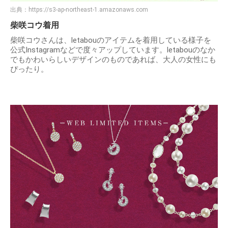
出典：
https://s3-ap-northeast-1.amazonaws.com
柴咲コウ着用
柴咲コウさんは、letabouのアイテムを着用している様子を
公式Instagramなどで度々アップしています。letabouのなか
でもかわいらしいデザインのものであれば、大人の女性にも
ぴったり。