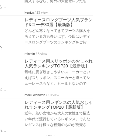
購入するなら、海外の大物セレブたち
も…
kent.n
/ 13 view
レディースロングブーツ人気ブラン
ド&コーデ30選【最新版】
どんどん寒くなってきてブーツの購入を
考えている方も多いはず。今回はレディ
ースロングブーツのランキングをご紹
介…
minmin
/ 8 view
レディース用スリッポンのおしゃれ
人気ランキングTOP20【最新版】
気軽に脱ぎ履きしやすいスニーカーとい
えばスリッポン。スニーカーと違ってシ
ューレースもなく、ヒールもないので
と…
maru.wanwan
/ 10 view
レディース用レギンスの人気おしゃ
れランキングTOP20【最新版】
近年、若い女性から大人の女性まで幅広
い年代で流行しているレギンス。そんな
レギンスは様々な種類のものが発売さ
れ…