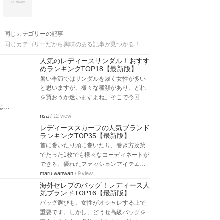
同じカテゴリーの記事
同じカテゴリーだから興味のある記事が見つかる！
人気のレディースサンダル！おすす
めランキングTOP18【最新版】
暑い季節ではサンダルを履く女性が多い
と思いますが、様々な種類があり、どれ
を買おうか迷いますよね。そこで今回
は…
risa
/ 12 view
レディーススカーフの人気ブランド
ランキングTOP35【最新版】
首に巻いたり頭に巻いたり、巻き方次第
でたった1枚でも様々なコーディネートが
できる、優れたファッションアイテム…
maru.wanwan
/ 9 view
海外セレブのバッグ！レディース人
気ブランドTOP16【最新版】
バッグ選びも、女性がオシャレする上で
重要です。しかし、どうせ高級バッグを