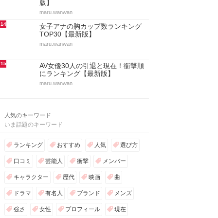
版】
maru.wanwan
14
女子アナの胸カップ数ランキング
TOP30【最新版】
maru.wanwan
15
AV女優30人の引退と現在！衝撃順
にランキング【最新版】
maru.wanwan
人気のキーワード
いま話題のキーワード
ランキング
おすすめ
人気
選び方
口コミ
芸能人
衝撃
メンバー
キャラクター
歴代
映画
曲
ドラマ
有名人
ブランド
メンズ
強さ
女性
プロフィール
現在