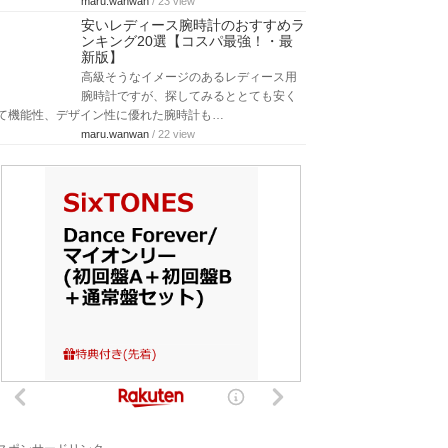
maru.wanwan
/ 23 view
安いレディース腕時計のおすすめラ
ンキング20選【コスパ最強！・最
新版】
高級そうなイメージのあるレディース用
腕時計ですが、探してみるととても安く
て機能性、デザイン性に優れた腕時計も…
maru.wanwan
/ 22 view