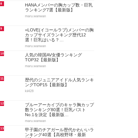
8
HANAメンバーの胸カップ数・巨乳
ランキング7選【最新版】
maru.wanwan
9
=LOVE(イコールラブ)メンバーの胸
カップサイズランキング歴代12
選！巨乳はいる？…
maru.wanwan
10
人気の韓国AV女優ランキング
TOP32【最新版】
maru.wanwan
11
歴代のジュニアアイドル人気ランキ
ングTOP15【最新版】
kii428
12
ブルーアーカイブのキャラ胸カップ
数ランキング80選！巨乳バスト
No.1を決定【最新版…
maru.wanwan
13
甲子園のチアガール歴代かわいいラ
ンキング40選【高校野球・最新