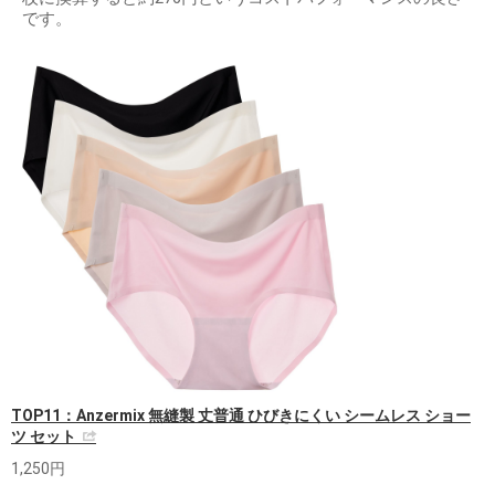
です。
TOP11：Anzermix 無縫製 丈普通 ひびきにくい シームレス ショー
ツ セット
1,250円