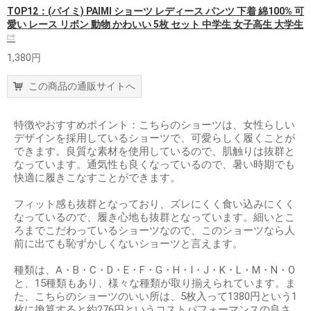
TOP12：(パイミ) PAIMI ショーツ レディース パンツ 下着 綿100% 可
愛い レース リボン 動物 かわいい 5枚 セット 中学生 女子高生 大学生
1,380円
この商品の通販サイトへ
特徴やおすすめポイント：こちらのショーツは、女性らしい
デザインを採用しているショーツで、可愛らしく履くことが
できます。良質な素材を使用しているので、肌触りは抜群と
なっています。通気性も良くなっているので、暑い時期でも
快適に履きこなすことができます。
フィット感も抜群となっており、ズレにくく食い込みにくく
なっているので、履き心地も抜群となっています。細いとこ
ろまでこだわっているショーツなので、このショーツなら人
前に出ても恥ずかしくないショーツと言えます。
種類は、A・B・C・D・E・F・G・H・I・J・K・L・M・N・O
と、15種類もあり、様々な種類が取り揃えられています。ま
た、こちらのショーツのいい所は、5枚入って1380円という1
枚に換算すると約276円というコストパフォーマンスの良さ