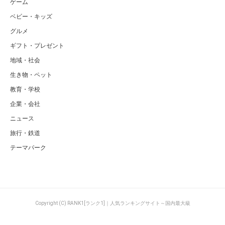
ゲーム
ベビー・キッズ
グルメ
ギフト・プレゼント
地域・社会
生き物・ペット
教育・学校
企業・会社
ニュース
旅行・鉄道
テーマパーク
Copyright (C) RANK1[ランク1]｜人気ランキングサイト～国内最大級