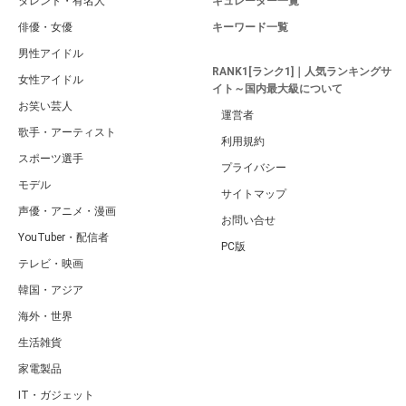
タレント・有名人
キュレーター一覧
俳優・女優
キーワード一覧
男性アイドル
RANK1[ランク1]｜人気ランキングサ
女性アイドル
イト～国内最大級について
お笑い芸人
運営者
歌手・アーティスト
利用規約
スポーツ選手
プライバシー
モデル
サイトマップ
声優・アニメ・漫画
お問い合せ
YouTuber・配信者
PC版
テレビ・映画
韓国・アジア
海外・世界
生活雑貨
家電製品
IT・ガジェット