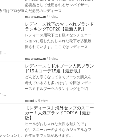
必需品として使用されるサンバイザー。
今回はプロが選んだ必見のレディース…
maru.wanwan
/ 4 view
レディース靴下のおしゃれブランド
ランキングTOP20【最新人気】
レディース用靴下にも様々なシチュエー
ションに適したおしゃれな靴下が多数展
開されています。ここではレディース
用…
maru.wanwan
/ 3 view
レディースミドルブーツ人気ブラン
ド15＆コーデ15選【最新版】
どんどん寒くなってきてブーツの購入を
考えている方も多いはず。今回はレディ
ースミドルブーツのランキングをご紹
介…
minmin
/ 6 view
【レディース】海外セレブのスニー
カー！人気ブランドTOP16【最新
版】
ヒールがおしゃれな女性も魅力的です
が、スニーカーのようなカジュアルなフ
ァッションも、近年日本で人気があります…