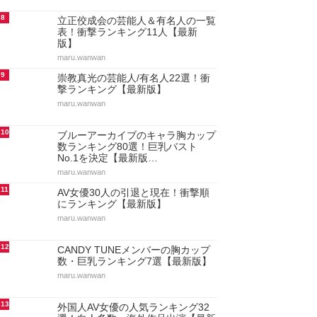
8
立正佼成会の芸能人＆有名人の一覧
表！衝撃ランキング11人【最新
版】
maru.wanwan
9
崇教真光の芸能人/有名人22選！衝
撃ランキング【最新版】
maru.wanwan
10
ブルーアーカイブのキャラ胸カップ
数ランキング80選！巨乳バスト
No.1を決定【最新版…
maru.wanwan
11
AV女優30人の引退と現在！衝撃順
にランキング【最新版】
maru.wanwan
12
CANDY TUNEメンバーの胸カップ
数・巨乳ランキング7選【最新版】
maru.wanwan
13
外国人AV女優の人気ランキング32