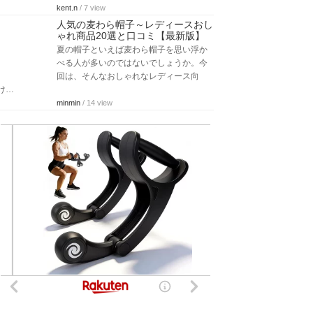
kent.n
/ 7 view
人気の麦わら帽子～レディースおし
ゃれ商品20選と口コミ【最新版】
夏の帽子といえば麦わら帽子を思い浮か
べる人が多いのではないでしょうか。今
回は、そんなおしゃれなレディース向
け…
minmin
/ 14 view