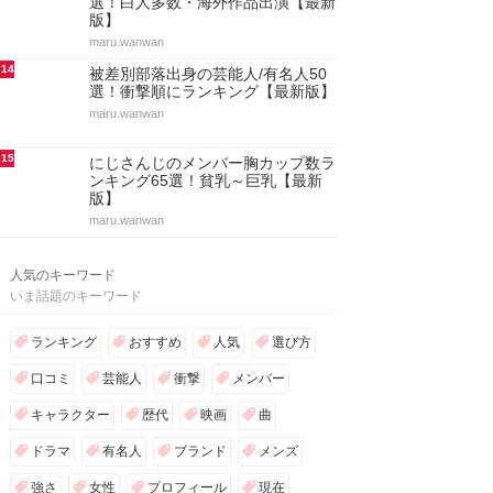
選！白人多数・海外作品出演【最新
版】
maru.wanwan
14
被差別部落出身の芸能人/有名人50
選！衝撃順にランキング【最新版】
maru.wanwan
15
にじさんじのメンバー胸カップ数ラ
ンキング65選！貧乳～巨乳【最新
版】
maru.wanwan
人気のキーワード
いま話題のキーワード
ランキング
おすすめ
人気
選び方
口コミ
芸能人
衝撃
メンバー
キャラクター
歴代
映画
曲
ドラマ
有名人
ブランド
メンズ
強さ
女性
プロフィール
現在