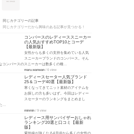
同じカテゴリーの記事
同じカテゴリーだから興味のある記事が見つかる！
コンバースのレディーススニーカー
の人気おすすめTOP10とコーデ
【最新版】
女性からも多くの支持を集めている人気
スニーカーブランドのコンバース。そん
なコンバースのスニーカーは数多くの種…
maru.wanwan
/ 6 view
レディースセーター人気ブランド
25＆コーデ40選【最新版】
寒くなってきてニット素材のアイテムを
お探しの方も多いはず。今回はレディー
スセーターのランキングをまとめまし
た…
minmin
/ 9 view
レディース用サンバイザーおしゃれ
ランキング20選と口コミ【最新
版】
紫外線が強くなる4月頃から多くの女性の