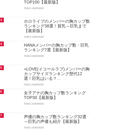
TOP100【最新版】
maru.wanwan
3
ホロライブのメンバーの胸カップ数
ランキング38選！貧乳～巨乳まで
【最新版】
maru.wanwan
4
HANAメンバーの胸カップ数・巨乳
ランキング7選【最新版】
maru.wanwan
5
=LOVE(イコールラブ)メンバーの胸
カップサイズランキング歴代12
選！巨乳はいる？…
maru.wanwan
6
女子アナの胸カップ数ランキング
TOP30【最新版】
maru.wanwan
7
声優の胸カップ数ランキング32選
～巨乳の声優も紹介【最新版】
maru.wanwan