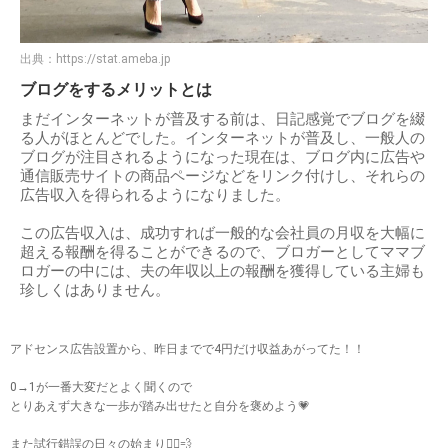
出典：
https://stat.ameba.jp
ブログをするメリットとは
まだインターネットが普及する前は、日記感覚でブログを綴
る人がほとんどでした。インターネットが普及し、一般人の
ブログが注目されるようになった現在は、ブログ内に広告や
通信販売サイトの商品ページなどをリンク付けし、それらの
広告収入を得られるようになりました。
この広告収入は、成功すれば一般的な会社員の月収を大幅に
超える報酬を得ることができるので、ブロガーとしてママブ
ロガーの中には、夫の年収以上の報酬を獲得している主婦も
珍しくはありません。
アドセンス広告設置から、昨日までで4円だけ収益あがってた！！
0→1が一番大変だとよく聞くので
とりあえず大きな一歩が踏み出せたと自分を褒めよう💗
また試行錯誤の日々の始まり🏃‍♀️💨