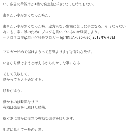
い。広告の承認率が1桁で発生額が幻になった時でもない。
書きたい事が無くなった時だ。
書きたい事が無くなった時、途方もない空白に苦しむ事になる。そうならない
為にも、常に誰のためにブログを書いているのか確認しよう。
— クロネコ屋@若ハゲ社長ブロガー (@NINJAkusokuso)
2018年6月3日
ブロガー始めて儲けようって意識よりまずは有効な発信。
いきなり儲けようと考えるからおかしな事になる。
そして失敗して、
儲かってる人を否定する。
順番が違う。
儲かるのは時流なりで、
有効は発信をし続けた結果。
稼ぐ為に誰かに役立つ有効な発信を繰り返す。
地道に見えて一番の近道。