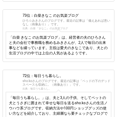
73位：白柴きなこ のお気楽ブログ
ひろ☆みきさんのブログです。最近の記事は「備えあれば患い
なし（画像あり）」です。
出典：白柴 『きなこ』 のお気楽ブログ
「白柴 きなこ のお気楽ブログ」は、経営者の夫のひろさん
と夫の会社で事務職を務めるみきさんが、2人で毎日の出来
事などを綴っています。主役は愛犬のきなこであり、犬との
生活ブログの中では上位の人気があるようです。
72位：毎日うち暮らし。
sho.koさんのブログです。最近の記事は「ベッドの下のデッド
スペースも収納に。（画像あり）」です。
出典：毎日うち暮らし。
「毎日うち暮らし。」は、夫と3人の子供、そしてペットの
犬とうさぎに囲まれて幸せな毎日を送るsho.koさんの生活ノ
ウハウ系ブログです。収納方法や100円ショップグッズの使
い方などを紹介しており、主婦層なら要チェックなブログで