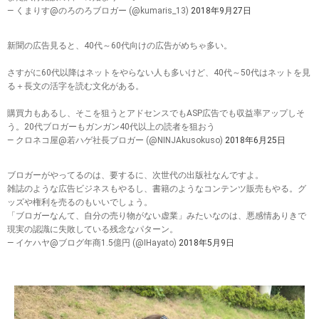
— くまりす@のろのろブロガー (@kumaris_13)
2018年9月27日
新聞の広告見ると、40代～60代向けの広告がめちゃ多い。
さすがに60代以降はネットをやらない人も多いけど、40代～50代はネットを見
る＋長文の活字を読む文化がある。
購買力もあるし、そこを狙うとアドセンスでもASP広告でも収益率アップしそ
う。20代ブロガーもガンガン40代以上の読者を狙おう
— クロネコ屋@若ハゲ社長ブロガー (@NINJAkusokuso)
2018年6月25日
ブロガーがやってるのは、要するに、次世代の出版社なんですよ。
雑誌のような広告ビジネスもやるし、書籍のようなコンテンツ販売もやる。グ
ッズや権利を売るのもいいでしょう。
「ブロガーなんて、自分の売り物がない虚業」みたいなのは、悪感情ありきで
現実の認識に失敗している残念なパターン。
— イケハヤ@ブログ年商1.5億円 (@IHayato)
2018年5月9日