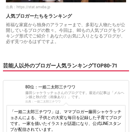
出典：
https://stat.ameba.jp
人気ブロガーたちをランキング
裕福な家庭から独身のアラフォーまで、多彩な人物たちが公
開しているブログの数々。今回は、80もの人気ブログをラン
キング形式でご紹介！あなたのお気に入りとなるブログが、
必ず見つかるはずですよ。
芸能人以外のブロガー人気ランキングTOP80-71
80位：一姫二太郎三チワワ
藤田シャケラッチョさんのブログです。最近の記事は「メルヘ
ン娘と秋の空（画像あり）」です。
出典：一姫二太郎三チワワ
「一姫二太郎三チワワ」は、ママブロガー藤田シャケラッチ
ョさんによる、子供との大変な毎日を記録した子育てブログ
です。一家を描いたイラストが話題になり、公式LINEスタン
プが配信されています。