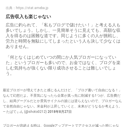
出典：
https://stat.ameba.jp
広告収入も楽じゃない
広告に釣られて、「私もブログで儲けたい！」と考える人も
多いでしょう。しかし、一見簡単そうに見えても、高額な収
入を得るのは困難な道です。同じように多くの人が挑戦し、
労力と時間を無駄にしてしまったという人も決して少なくは
ありません。
「何となくはじめていつの間にか人気ブロガーになってい
た」というブロガーも多いので、お金ではなく、ブログを楽
しむ気持ちが強くない限り成功させることは難しいでしょ
う。
最近ブロガーが増えてきたと感じるんだけど、「ブログ書いて自由になる！」
なんて幻想だよ。不景気になったら企業が真っ先に削減する1つが、広告費だ
し、結局グーグルだとか景気サイクルの波には逆らえないので、ブロガーなん
て全然自由じゃない。米金利が上昇していくと、未来がどうなるか考えよう。
— たばてぃん (@shoto0212)
2018年8月27日
ブロガーが息絶える時は、Googleアップデートでアクセスが減った時じゃな