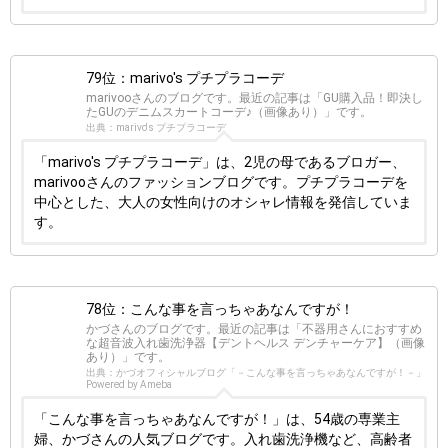
79位：marivo's プチプラコーデ
marivooさんのブログです。最近の記事は「GU購入品！即決し
たGUのデニムスカートコーデ♪（画像あり）」です。
出典：marivo's プチプラコーデ
「marivo's プチプラコーデ」は、2児の母であるブロガー、
marivooさんのファッションブログです。プチプラコーデを
中心とした、大人の女性向けのオシャレ情報を発信していま
す。
78位：こんな事を言っちゃあなんですが！
かづさんのブログです。最近の記事は「不器用さんにおすすめ
な超音波入れ歯洗浄器【デントヘルス デンチャーケア】（画像
あり）」です。
出典：かづオフィシャルブログ「－こんな事を言っちゃあなんですが！－」
Powered by Ameba
「こんな事を言っちゃあなんですが！」は、54歳の専業主
婦、かづさんの人気ブログです。入れ歯洗浄機など、高齢者