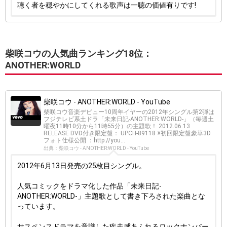
聴く者を穏やかにしてくれる歌声は一聴の価値有りです!
柴咲コウの人気曲ランキング18位：
ANOTHER:WORLD
柴咲コウ - ANOTHER:WORLD - YouTube
柴咲コウ音楽デビュー10周年イヤーの2012年シングル第2弾は
フジテレビ系土ドラ「未来日記-ANOTHER:WORLD-」（毎週土
曜夜11時10分から11時55分）の主題歌！ 2012.06.13
RELEASE DVD付き限定盤： UPCH-89118 ※初回限定盤豪華3D
フォト仕様公開 ：http://you...
出典：柴咲コウ - ANOTHER:WORLD - YouTube
2012年6月13日発売の25枚目シングル。
人気コミックをドラマ化した作品「未来日記-
ANOTHER:WORLD-」主題歌として書き下ろされた楽曲とな
っています。
サスペンスドラマを意識した疾走感あふれるロックナンバー