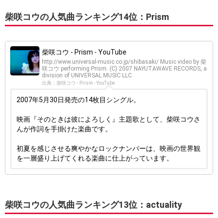
柴咲コウの人気曲ランキング14位：Prism
柴咲コウ - Prism - YouTube
http://www.universal-music.co.jp/shibasaki/ Music video by 柴
咲コウ performing Prism. (C) 2007 NAYUTAWAVE RECORDS, a
division of UNIVERSAL MUSIC LLC
出典：柴咲コウ - Prism - YouTube
2007年5月30日発売の14枚目シングル。
映画『そのときは彼によろしく』主題歌として、柴咲コウさ
んが作詞を手掛けた楽曲です。
初夏を感じさせる爽やかなロックナンバーは、映画の世界観
を一層盛り上げてくれる楽曲に仕上がっています。
柴咲コウの人気曲ランキング13位：actuality