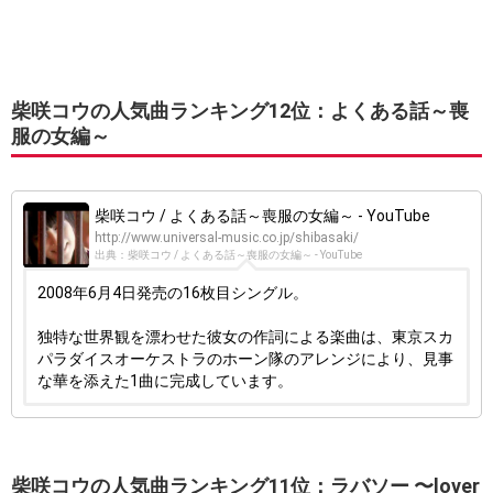
柴咲コウの人気曲ランキング12位：よくある話～喪
服の女編～
柴咲コウ / よくある話～喪服の女編～ - YouTube
http://www.universal-music.co.jp/shibasaki/
出典：柴咲コウ / よくある話～喪服の女編～ - YouTube
2008年6月4日発売の16枚目シングル。
独特な世界観を漂わせた彼女の作詞による楽曲は、東京スカ
パラダイスオーケストラのホーン隊のアレンジにより、見事
な華を添えた1曲に完成しています。
柴咲コウの人気曲ランキング11位：ラバソー 〜lover