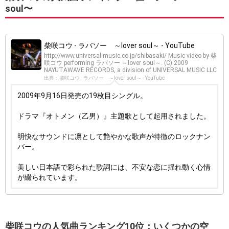
soul〜
柴咲コウ - ラバソー ～lover soul～ - YouTube
http://www.universal-music.co.jp/shibasaki/ Music video by 柴
咲コウ performing ラバソー ～lover soul～. (C) 2009
NAYUTAWAVE RECORDS, a division of UNIVERSAL MUSIC LLC
出典：柴咲コウ - ラバソー ～lover soul～ - YouTube
2009年9月16日発売の19枚目シングル。
ドラマ『オトメン（乙男）』主題歌として起用されました。
明快なサウンドに凛として艶やかな歌声が特徴のロックナン
バー。
美しい日本語で彩られた歌詞には、不安な恋に揺れ動く心情
が綴られています。
柴咲コウの人気曲ランキング10位：いくつかの空