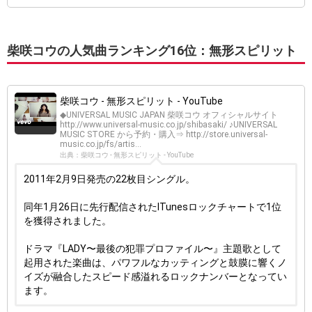
柴咲コウの人気曲ランキング16位：無形スピリット
柴咲コウ - 無形スピリット - YouTube
◆UNIVERSAL MUSIC JAPAN 柴咲コウ オフィシャルサイト
http://www.universal-music.co.jp/shibasaki/ ♪UNIVERSAL
MUSIC STORE から予約・購入⇒ http://store.universal-
music.co.jp/fs/artis...
出典：柴咲コウ - 無形スピリット - YouTube
2011年2月9日発売の22枚目シングル。
同年1月26日に先行配信されたITunesロックチャートで1位
を獲得されました。
ドラマ『LADY〜最後の犯罪プロファイル〜』主題歌として
起用された楽曲は、パワフルなカッティングと鼓膜に響くノ
イズが融合したスピード感溢れるロックナンバーとなってい
ます。