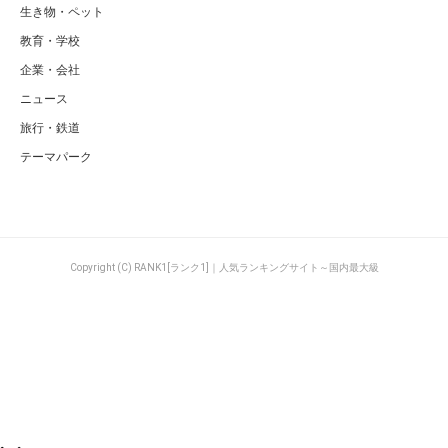
生き物・ペット
教育・学校
企業・会社
ニュース
旅行・鉄道
テーマパーク
Copyright (C) RANK1[ランク1]｜人気ランキングサイト～国内最大級