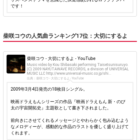
です！
柴咲コウの人気曲ランキング17位：大切にするよ
柴咲コウ - 大切にするよ - YouTube
Music video by Kou Shibasaki performing Taisetsunisuruyo.
(C) 2009 NAYUTAWAVE RECORDS, a division of UNIVERSAL
MUSIC LLC http://www.universal-music.co.jp/shi...
出典：柴咲コウ - 大切にするよ - YouTube
2009年3月4日発売の18枚目シングル。
映画ドラえもんシリーズの作品『映画ドラえもん 新・のび
太の宇宙開拓史』主題歌として書き下されました。
前向きにさせてくれるメッセージとやわらかく包み込むよう
なメロディーが、感動的な作品のラストを優しく盛り上げて
くれます。