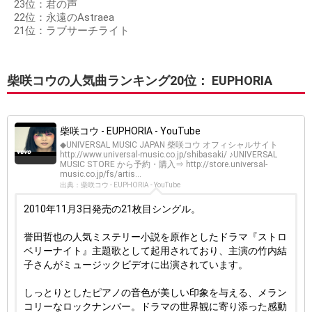
23位：君の声
22位：永遠のAstraea
21位：ラブサーチライト
柴咲コウの人気曲ランキング20位： EUPHORIA
柴咲コウ - EUPHORIA - YouTube
◆UNIVERSAL MUSIC JAPAN 柴咲コウ オフィシャルサイト
http://www.universal-music.co.jp/shibasaki/ ♪UNIVERSAL
MUSIC STORE から予約・購入⇒ http://store.universal-
music.co.jp/fs/artis...
出典：柴咲コウ - EUPHORIA - YouTube
2010年11月3日発売の21枚目シングル。
誉田哲也の人気ミステリー小説を原作としたドラマ『ストロ
ベリーナイト』主題歌として起用されており、主演の竹内結
子さんがミュージックビデオに出演されています。
しっとりとしたピアノの音色が美しい印象を与える、メラン
コリーなロックナンバー。ドラマの世界観に寄り添った感動