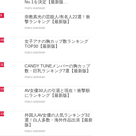
No.1を決定【最新版…
maru.wanwan
9
崇教真光の芸能人/有名人22選！衝
撃ランキング【最新版】
maru.wanwan
10
女子アナの胸カップ数ランキング
TOP30【最新版】
maru.wanwan
11
CANDY TUNEメンバーの胸カップ
数・巨乳ランキング7選【最新版】
maru.wanwan
12
AV女優30人の引退と現在！衝撃順
にランキング【最新版】
maru.wanwan
13
外国人AV女優の人気ランキング32
選！白人多数・海外作品出演【最新
版】
maru.wanwan