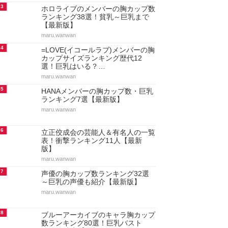
3
ホロライブのメンバーの胸カップ数
ランキング38選！貧乳～巨乳まで
【最新版】
maru.wanwan
4
=LOVE(イコールラブ)メンバーの胸
カップサイズランキング歴代12
選！巨乳はいる？…
maru.wanwan
5
HANAメンバーの胸カップ数・巨乳
ランキング7選【最新版】
maru.wanwan
6
立正佼成会の芸能人＆有名人の一覧
表！衝撃ランキング11人【最新
版】
maru.wanwan
7
声優の胸カップ数ランキング32選
～巨乳の声優も紹介【最新版】
maru.wanwan
8
ブルーアーカイブのキャラ胸カップ
数ランキング80選！巨乳バスト