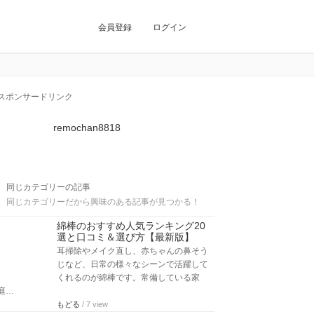
会員登録
ログイン
スポンサードリンク
remochan8818
同じカテゴリーの記事
同じカテゴリーだから興味のある記事が見つかる！
綿棒のおすすめ人気ランキング20
選と口コミ＆選び方【最新版】
耳掃除やメイク直し、赤ちゃんの鼻そう
じなど、日常の様々なシーンで活躍して
くれるのが綿棒です。常備している家
庭…
もどる
/ 7 view