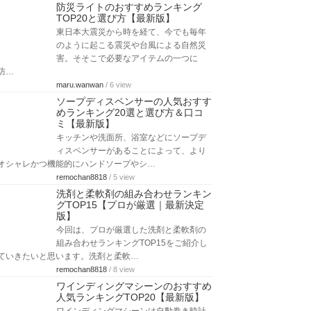
防災ライトのおすすめランキング
TOP20と選び方【最新版】
東日本大震災から時を経て、今でも毎年
のように起こる震災や台風による自然災
害。そそこで必要なアイテムの一つに
防…
maru.wanwan
/ 6 view
ソープディスペンサーの人気おすす
めランキング20選と選び方＆口コ
ミ【最新版】
キッチンや洗面所、浴室などにソープデ
ィスペンサーがあることによって、より
オシャレかつ機能的にハンドソープやシ…
remochan8818
/ 5 view
洗剤と柔軟剤の組み合わせランキン
グTOP15【プロが厳選｜最新決定
版】
今回は、プロが厳選した洗剤と柔軟剤の
組み合わせランキングTOP15をご紹介し
ていきたいと思います。洗剤と柔軟…
remochan8818
/ 8 view
ワインディングマシーンのおすすめ
人気ランキングTOP20【最新版】