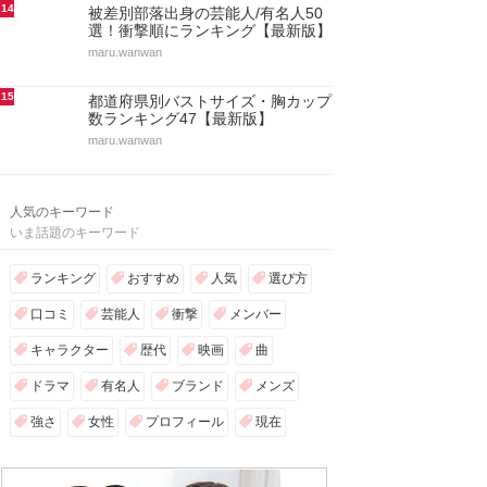
14
被差別部落出身の芸能人/有名人50
選！衝撃順にランキング【最新版】
maru.wanwan
15
都道府県別バストサイズ・胸カップ
数ランキング47【最新版】
maru.wanwan
人気のキーワード
いま話題のキーワード
ランキング
おすすめ
人気
選び方
口コミ
芸能人
衝撃
メンバー
キャラクター
歴代
映画
曲
ドラマ
有名人
ブランド
メンズ
強さ
女性
プロフィール
現在