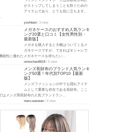
ワインディングマシーンは自動巻き時計
がストップしてしまうことを防ぐための
アイテムであり、とても役に立ちます。
…
yoshitani
/ 3 view
メガネケースのおすすめ人気ランキ
ング20選と口コミ【女性男性別・
最新版】
メガネを購入すると大概はついてくるメ
ガネケースですが、できればオシャレで
機能性に優れたメガネケースを持ちたい…
remochan8818
/ 5 view
メンズ長財布のブランド人気ランキ
ング50選！年代別TOP10【最新
版】
メンズファッションの中でも隠れアイテ
ムとして重要な存在である長財布。ここ
ではメンズ用長財布の人気ブランドラン…
maru.wanwan
/ 3 view