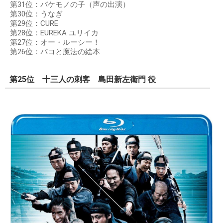
第31位：バケモノの子（声の出演）
第30位：うなぎ
第29位：CURE
第28位：EUREKA ユリイカ
第27位：オー・ルーシー！
第26位：パコと魔法の絵本
第25位 十三人の刺客 島田新左衛門 役