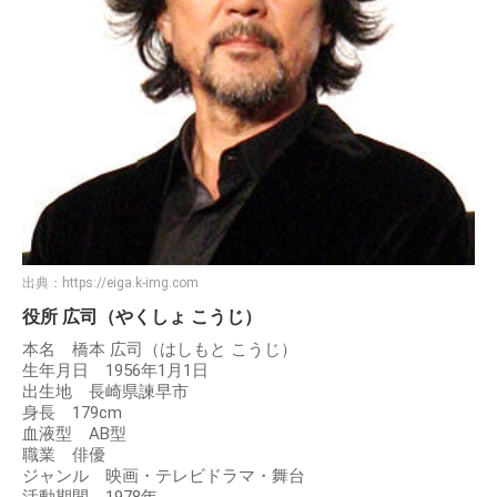
出典：
https://eiga.k-img.com
役所 広司（やくしょ こうじ）
本名 橋本 広司（はしもと こうじ）
生年月日 1956年1月1日
出生地 長崎県諫早市
身長 179cm
血液型 AB型
職業 俳優
ジャンル 映画・テレビドラマ・舞台