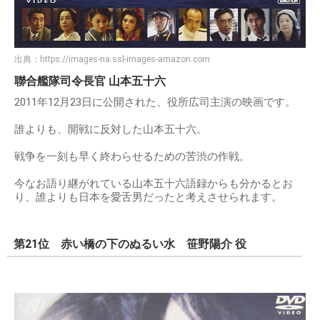
出典：
https://images-na.ssl-images-amazon.com
聯合艦隊司令長官 山本五十六
2011年12月23日に公開された、役所広司主演の映画です。
誰よりも、開戦に反対した山本五十六。
戦争を一刻も早く終わらせるための苦渋の作戦。
今なお語り継がれている山本五十六語録からも分かるとお
り、誰よりも日本を愛舌男だったと考えさせられます。
第21位 赤い橋の下のぬるい水 笹野陽介 役