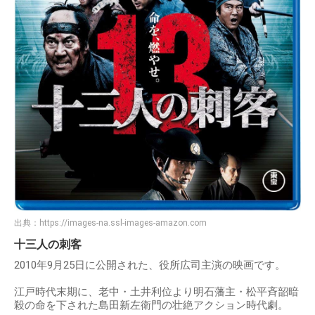
出典：
https://images-na.ssl-images-amazon.com
十三人の刺客
2010年9月25日に公開された、役所広司主演の映画です。
江戸時代末期に、老中・土井利位より明石藩主・松平斉韶暗
殺の命を下された島田新左衛門の壮絶アクション時代劇。