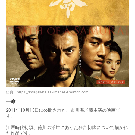
出典：
https://images-na.ssl-images-amazon.com
一命
2011年10月15日に公開された、市川海老蔵主演の映画で
す。
江戸時代初頭、徳川の治世にあった狂言切腹について描かれ
た作品です。