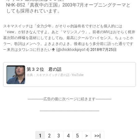
NHK-BS2『真夜中の王国』2003年7月オープニングテーマと
しても採用されています。
スキマスイッチは「全力少年」がそりゃ勿論有名ですけども個人的には
「view」が好きなんですよ。あと「マリンスノウ」。前者のMVはおそらく梶井
基次郎の檸檬を題材にしてましてね、最高にクールでハイセンス。ちょっとホ
ラー。歌詞はメンヘラ。よきよきのよき。後者はもう多分前に語った通りです
— 来月はタワレコに行きたい🐥 (@chicktockpiyo14)
2018年7月25日
第３２位 君の話
出典：スキマスイッチ / 君の話 - YouTube
-----------------広告の後に次ページに続きます-----------------
----------------------------------------------------------------
1
2
3
4
5
>
>>|