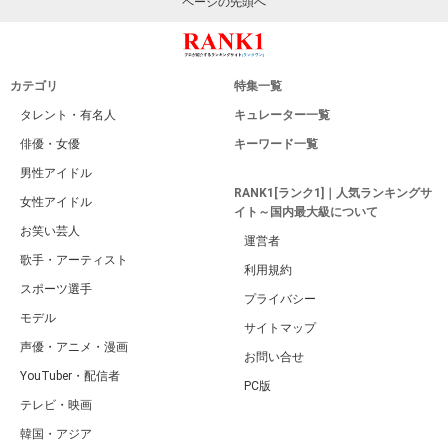
ページの先頭へ
カテゴリ
特集一覧
タレント・有名人
キュレーター一覧
俳優・女優
キーワード一覧
男性アイドル
RANK1[ランク1]｜人気ランキングサ
女性アイドル
イト～国内最大級について
お笑い芸人
運営者
歌手・アーティスト
利用規約
スポーツ選手
プライバシー
モデル
サイトマップ
声優・アニメ・漫画
お問い合せ
YouTuber・配信者
PC版
テレビ・映画
韓国・アジア