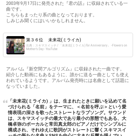
2003年9月17日に発売された『君の話』に収録されている一
曲です。
こちらもまったり系の曲となっております。
しみじみ聞くにはいいかもしれません。
第３６位 未来花(ミライカ)
出典：スキマスイッチ / 「未来花(ミライカ) for Anniversary」 -Flowers on
Mother’s Day - YouTube
アルバム『新空間アルゴリズム』に収録された一曲です。
紹介した動画にもあるように、誰かに送る一曲としても使え
われているようです。アルバム発売時には名曲として話題に
なっていました。
「未来花(ミライカ) 」は、生まれたときに願いを込めて名
づけられる「名前」をテーマに、＜名前を呼ぶ＞という愛
情表現の深さを歌ったストレートなラブソング。サウンド
は、スキマスイッチの最大であり最小の形態でもある、大
橋卓弥のボーカルと常田真太郎のピアノだけでシンプルに
構成され、それゆえに歌詞がストレートに響くスキマスイ
ッチの新たな名曲とSNSを中心に大きな反響を呼んでい