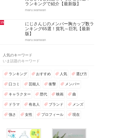
ランキングで紹介【最新版】
maru.wanwan
15
にじさんじのメンバー胸カップ数ラ
ンキング65選！貧乳～巨乳【最新
版】
maru.wanwan
人気のキーワード
いま話題のキーワード
ランキング
おすすめ
人気
選び方
口コミ
芸能人
衝撃
メンバー
キャラクター
歴代
映画
曲
ドラマ
有名人
ブランド
メンズ
強さ
女性
プロフィール
現在