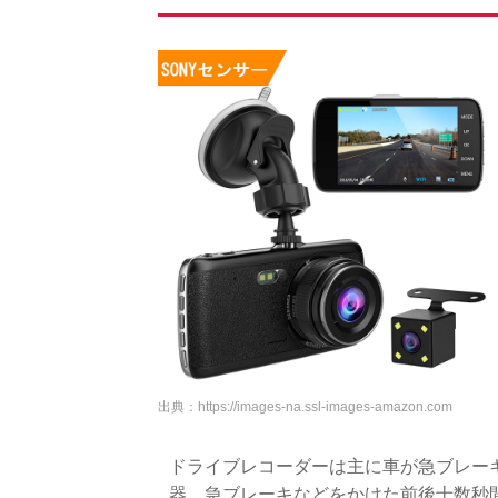
出典：
https://images-na.ssl-images-amazon.com
ドライブレコーダーは主に車が急ブレー
器。急ブレーキなどをかけた前後十数秒