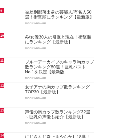
9
被差別部落出身の芸能人/有名人50
選！衝撃順にランキング【最新版】
maru.wanwan
10
AV女優30人の引退と現在！衝撃順
にランキング【最新版】
maru.wanwan
11
ブルーアーカイブのキャラ胸カップ
数ランキング80選！巨乳バスト
No.1を決定【最新版…
maru.wanwan
12
女子アナの胸カップ数ランキング
TOP30【最新版】
maru.wanwan
13
声優の胸カップ数ランキング32選
～巨乳の声優も紹介【最新版】
maru.wanwan
14
にじさんじ炎上＆やらかし18選！