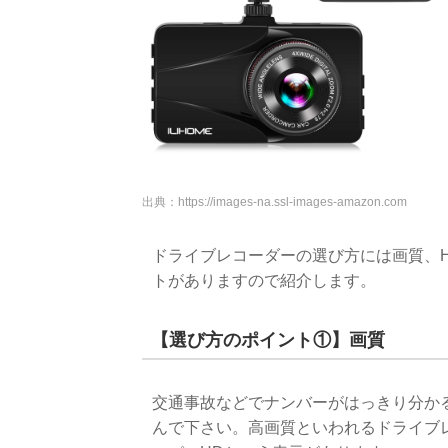
出典：
https://images-na.ssl-images-amazon.com
ドライブレコーダーの選び方には画質、H
トがありますので紹介します。
【選び方のポイント①】画質
交通事故などでナンバーがはっきり分か
んで下さい。高画質といわれるドライブレコ