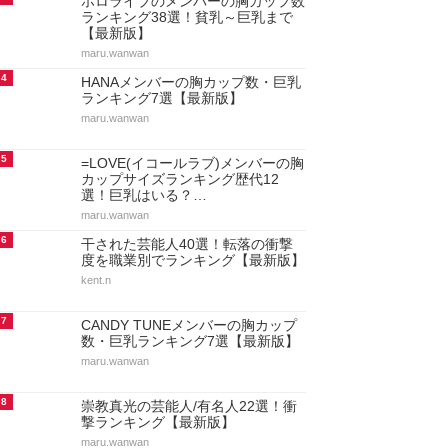
ホロライブのメンバーの胸カップ数
ランキング38選！貧乳～巨乳まで
【最新版】
maru.wanwan
4
HANAメンバーの胸カップ数・巨乳
ランキング7選【最新版】
maru.wanwan
5
=LOVE(イコールラブ)メンバーの胸
カップサイズランキング歴代12
選！巨乳はいる？…
maru.wanwan
6
干された芸能人40選！転落の衝撃
度を職業別でランキング【最新版】
kent.n
7
CANDY TUNEメンバーの胸カップ
数・巨乳ランキング7選【最新版】
maru.wanwan
8
崇教真光の芸能人/有名人22選！衝
撃ランキング【最新版】
maru.wanwan