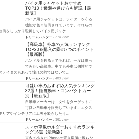
バイク用ジャケットおすすめ
TOP13！種類や選び方も解説【最
新版】
バイク用ジャケットは、ライダーを守る
機能が色々装備されています。それらの
装備をしっかり理解してバイク用ジャケ…
ドリームハンター
/ 274 view
【高級車】外車の人気ランキング
TOP20＆購入の際の7つのポイント
【最新版】
ハンドルを握る人であれば、一度は乗っ
てみたい高級車。中でも外車は個性的で
ステイタスもあって憧れの的ではないで…
ドリームハンター
/ 403 view
可愛い車のおすすめ人気ランキング
32選！軽自動車・コンパクトカー
別【最新版】
自動車メーカーは、女性をターゲットに
可愛い自動車を販売しています。エクス
テリアやインテリアに工夫を凝らした可…
ドリームハンター
/ 361 view
スマホ車載ホルダーおすすめランキ
ング16選【最新版】
車内で小さなiPhoneの置き場所に困らな