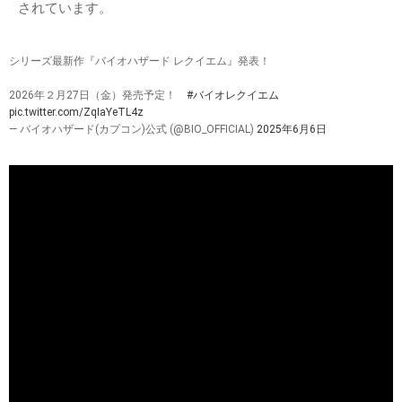
されています。
シリーズ最新作『バイオハザード レクイエム』発表！
2026年２月27日（金）発売予定！
#バイオレクイエム
pic.twitter.com/ZqIaYeTL4z
— バイオハザード(カプコン)公式 (@BIO_OFFICIAL)
2025年6月6日