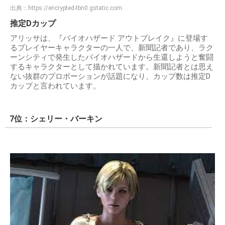
出典：
https://encrypted-tbn0.gstatic.com
推定Dカップ
アリッサは、『バイオハザード アウトブレイク』に登場す
るプレイヤーキャラクターの一人で、新聞記者であり、ラク
ーンシティで発生したバイオハザードから生還しようと奮闘
するキャラクターとして描かれています。 新聞記者とは思え
ない抜群のプロポーションが話題になり、カップ数は推定D
カップと言われています。
7位：シェリー・バーキン