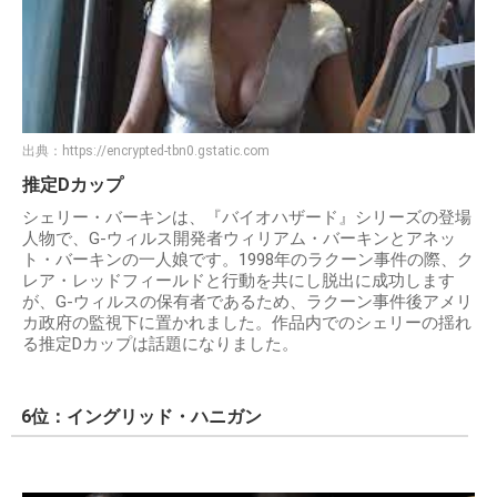
出典：
https://encrypted-tbn0.gstatic.com
推定Dカップ
シェリー・バーキンは、『バイオハザード』シリーズの登場
人物で、G-ウィルス開発者ウィリアム・バーキンとアネッ
ト・バーキンの一人娘です。1998年のラクーン事件の際、ク
レア・レッドフィールドと行動を共にし脱出に成功します
が、G-ウィルスの保有者であるため、ラクーン事件後アメリ
カ政府の監視下に置かれました。作品内でのシェリーの揺れ
る推定Dカップは話題になりました。
6位：イングリッド・ハニガン