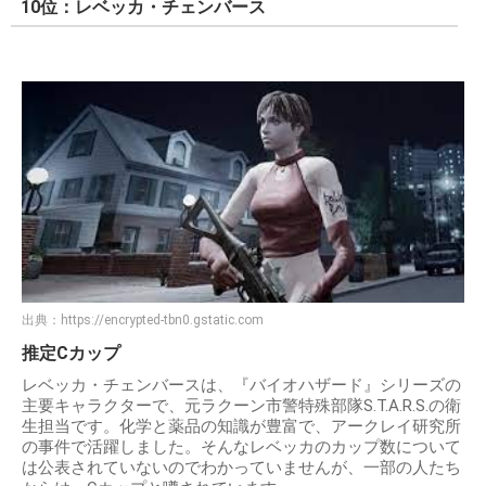
10位：レベッカ・チェンバース
出典：
https://encrypted-tbn0.gstatic.com
推定Cカップ
レベッカ・チェンバースは、『バイオハザード』シリーズの
主要キャラクターで、元ラクーン市警特殊部隊S.T.A.R.S.の衛
生担当です。化学と薬品の知識が豊富で、アークレイ研究所
の事件で活躍しました。そんなレベッカのカップ数について
は公表されていないのでわかっていませんが、一部の人たち