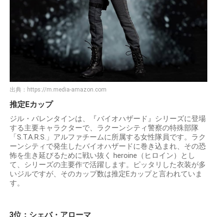
出典：
https://m.media-amazon.com
推定Eカップ
ジル・バレンタインは、『バイオハザード』シリーズに登場
する主要キャラクターで、ラクーンシティ警察の特殊部隊
「S.T.A.R.S.」アルファチームに所属する女性隊員です。ラク
ーンシティで発生したバイオハザードに巻き込まれ、その恐
怖を生き延びるために戦い抜く heroine（ヒロイン）とし
て、シリーズの主要作で活躍します。 ピッタリした衣装が多
いジルですが、そのカップ数は推定Eカップと言われていま
す。
3位：シェバ・アローマ