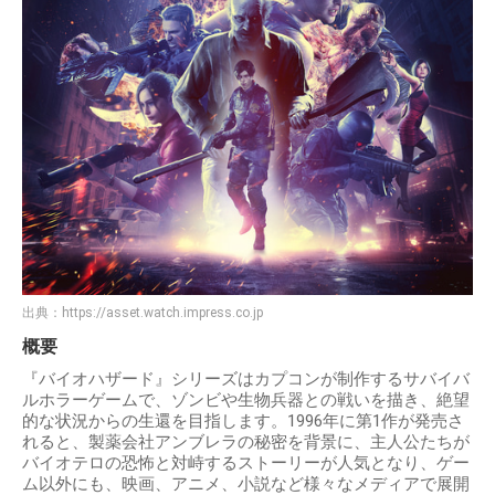
出典：
https://asset.watch.impress.co.jp
概要
『バイオハザード』シリーズはカプコンが制作するサバイバ
ルホラーゲームで、ゾンビや生物兵器との戦いを描き、絶望
的な状況からの生還を目指します。1996年に第1作が発売さ
れると、製薬会社アンブレラの秘密を背景に、主人公たちが
バイオテロの恐怖と対峙するストーリーが人気となり、ゲー
ム以外にも、映画、アニメ、小説など様々なメディアで展開