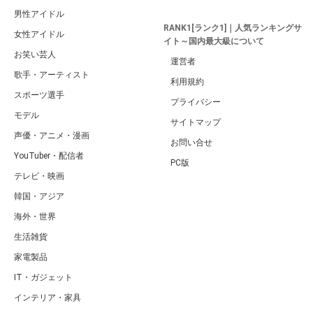
男性アイドル
RANK1[ランク1]｜人気ランキングサ
女性アイドル
イト～国内最大級について
お笑い芸人
運営者
歌手・アーティスト
利用規約
スポーツ選手
プライバシー
モデル
サイトマップ
声優・アニメ・漫画
お問い合せ
YouTuber・配信者
PC版
テレビ・映画
韓国・アジア
海外・世界
生活雑貨
家電製品
IT・ガジェット
インテリア・家具