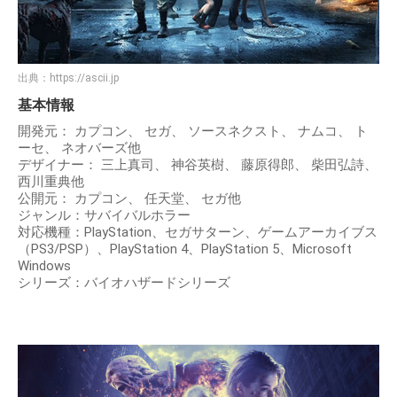
出典：
https://ascii.jp
基本情報
開発元： カプコン、 セガ、 ソースネクスト、 ナムコ、 ト
ーセ、 ネオバーズ他
デザイナー： 三上真司、 神谷英樹、 藤原得郎、 柴田弘詩、
西川重典他
公開元： カプコン、 任天堂、 セガ他
ジャンル：サバイバルホラー
対応機種：PlayStation、セガサターン、ゲームアーカイブス
（PS3/PSP）、PlayStation 4、PlayStation 5、Microsoft
Windows
シリーズ：バイオハザードシリーズ