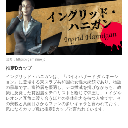
出典：
https://gameline.jp
推定Dカップ
イングリッド・ハニガンは、『バイオハザード ダムネーシ
ョン』に登場する東スラブ共和国の女性大統領であり、物語
の黒幕です。富裕層を優遇し、テロ撲滅を掲げながらも、政
策に反発した貧困層をテロリストと断じて弾圧し、エイダや
レオンと互角に渡り合うほどの身体能力を持つ人物です。そ
の美貌と真面目さからファンの多いキャラと言われており、
気になるカップ数は推定Dカップと言われています。