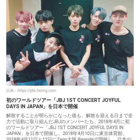
出典：
https://pbs.twimg.com
初のワールドツアー「JBJ 1ST CONCERT JOYFUL
DAYS IN JAPAN」を日本で開催
解散することが明らかになった後も、解散を迎える日まで全
力で活動に取り組んだJBJのメンバーたち。2018年4月に初
のワールドツアー「JBJ 1ST CONCERT JOYFUL DAYS IN
JAPAN」を日本で開催し、2018年4月10日に東京体育館、
2018年4月11日と12日にZepp大阪 Baysideで開催し、日本の