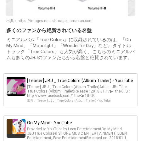
出典：
https://images-na.ssl-images-amazon.com
多くのファンから絶賛されている名盤
ミニアルバム「True Colors」に収録されているのは、「On
My Mind」「Moonlight」「Wonderful Day」など。タイトル
トラック「True Colors」も人気が高く、こちらのミニアルバ
ムも多くのJBJのファンたちから名盤と絶賛されています。
[Teaser] JBJ _ True Colors (Album Trailer) - YouTube
[Teaser] JBJ _ True Colors (Album Trailer)Artist : JBJTitle :
True Colors (Album Trailer)Release : 2018.01.17▶1theK FB :
http://www.facebook.com/1theK▶1theK...
出典：[Teaser] JBJ _ True Colors (Album Trailer) - YouTube
On My Mind - YouTube
Provided to YouTube by Loen EntertainmentOn My Mind ·
JBJTrue Colors℗ STONE MUSIC ENTERTAINMENT, LOEN
Entertainment, Fave EntertainmentReleased on: 2018-01-1...