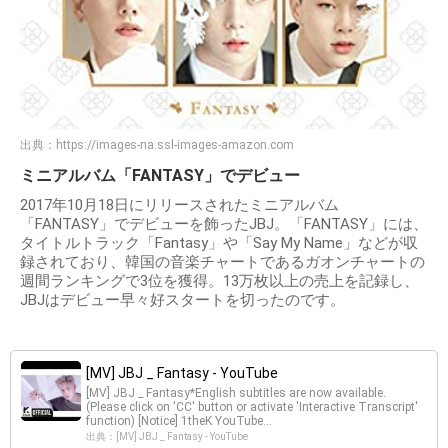
出典：
https://images-na.ssl-images-amazon.com
ミニアルバム「FANTASY」でデビュー
2017年10月18日にリリースされたミニアルバム
「FANTASY」でデビューを飾ったJBJ。「FANTASY」には、
タイトルトラック「Fantasy」や「Say My Name」などが収
録されており、韓国の音楽チャートであるガオンチャートの
週間ランキングで3位を獲得。13万枚以上の売上を記録し、
JBJはデビュー早々好スタートを切ったのです。
[MV] JBJ _ Fantasy - YouTube
[MV] JBJ _ Fantasy*English subtitles are now available.
(Please click on 'CC' button or activate 'Interactive Transcript'
function) [Notice] 1theK YouTube...
出典：[MV] JBJ _ Fantasy - YouTube