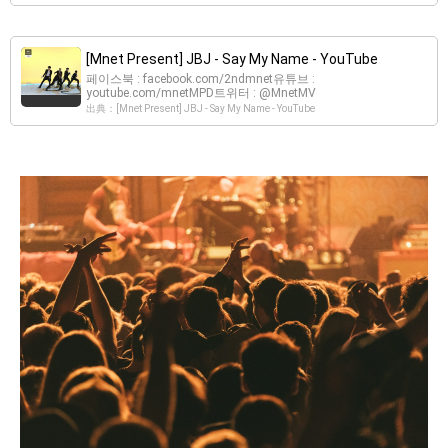
[Mnet Present] JBJ - Say My Name - YouTube
페이스북 : facebook.com/2ndmnet유튜브 :
youtube.com/mnetMPD트위터 : @MnetMV
出典：[Mnet Present] JBJ - Say My Name - YouTube