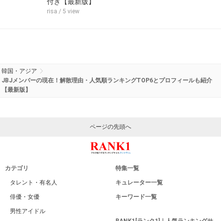
Aileeの人気曲ランキング22選&アルバム4選【動画付
き・最新版】
rogi
/ 2 view
韓国通販サイト人気ランキング目的別37個【最新版】
タカアキ
/ 5 view
在日韓国・朝鮮人の芸能人ランキングTOP70【最新版】
タカアキ
/ 28 view
PRISTINのメンバー人気順TOP10！名前とプロフィール
付き【最新版】
risa
/ 5 view
韓国・アジア