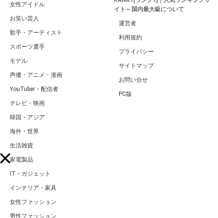
JBJメンバーの現在！解散理由・人気順ランキングTOP6とプロフィールも紹介
【最新版】
ページの先頭へ
カテゴリ
特集一覧
タレント・有名人
キュレーター一覧
俳優・女優
キーワード一覧
男性アイドル
RANK1[ランク1]｜人気ランキングサ
女性アイドル
イト～国内最大級について
お笑い芸人
運営者
歌手・アーティスト
利用規約
スポーツ選手
プライバシー
モデル
サイトマップ
声優・アニメ・漫画