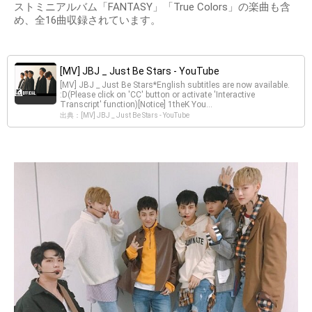
ストミニアルバム「FANTASY」「True Colors」の楽曲も含
め、全16曲収録されています。
[MV] JBJ _ Just Be Stars - YouTube
[MV] JBJ _ Just Be Stars*English subtitles are now available.
:D(Please click on 'CC' button or activate 'Interactive
Transcript' function)[Notice] 1theK You...
出典：[MV] JBJ _ Just Be Stars - YouTube