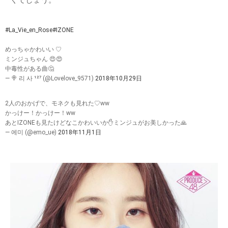
くでしょう。
#La_Vie_en_Rose
#IZONE
めっちゃかわいい ♡
ミンジュちゃん 😍😍
中毒性がある曲🤔
— 🍭 리 사 ¹²⁷ (@Lovelove_9571)
2018年10月29日
2人のおかげで、モネクも見れた♡ww
かっけー！かっけー！ww
あとIZONEも見たけどなこかわいいか✋ミンジュがお美しかった🙏
— 에미 (@emo_ue)
2018年11月1日