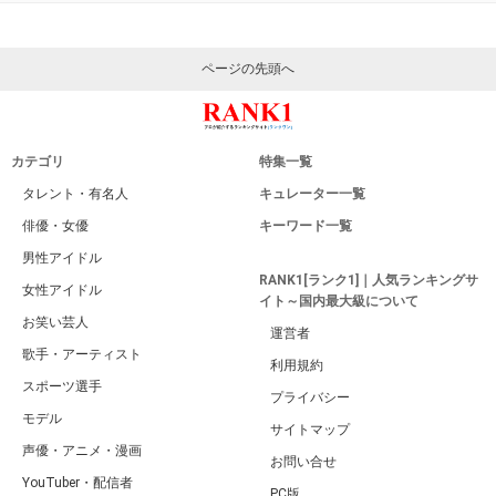
ページの先頭へ
カテゴリ
特集一覧
タレント・有名人
キュレーター一覧
俳優・女優
キーワード一覧
男性アイドル
RANK1[ランク1]｜人気ランキングサ
女性アイドル
イト～国内最大級について
お笑い芸人
運営者
歌手・アーティスト
利用規約
スポーツ選手
プライバシー
モデル
サイトマップ
声優・アニメ・漫画
お問い合せ
YouTuber・配信者
PC版