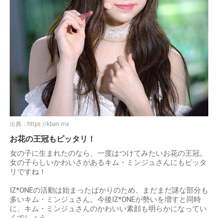
出典：
https://kban.me
お花の王冠もピッタリ！
女の子に生まれたのなら、一度はつけてみたいお花の王冠。
女の子らしいかわいさがあるキム・ミンジュさんにもピッタ
リですね！
IZ*ONEの活動は始まったばかりのため、まだまだ謎な部分も
多いキム・ミンジュさん。今後IZ*ONEが勢いを増すと同時
に、キム・ミンジュさんのかわいい素顔も明らかになってい