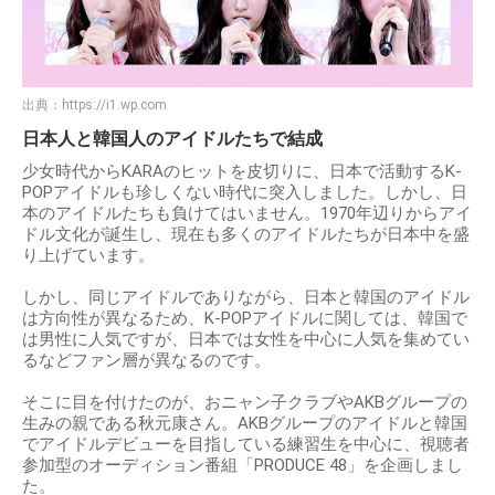
出典：
https://i1.wp.com
日本人と韓国人のアイドルたちで結成
少女時代からKARAのヒットを皮切りに、日本で活動するK-
POPアイドルも珍しくない時代に突入しました。しかし、日
本のアイドルたちも負けてはいません。1970年辺りからアイ
ドル文化が誕生し、現在も多くのアイドルたちが日本中を盛
り上げています。
しかし、同じアイドルでありながら、日本と韓国のアイドル
は方向性が異なるため、K-POPアイドルに関しては、韓国で
は男性に人気ですが、日本では女性を中心に人気を集めてい
るなどファン層が異なるのです。
そこに目を付けたのが、おニャン子クラブやAKBグループの
生みの親である秋元康さん。AKBグループのアイドルと韓国
でアイドルデビューを目指している練習生を中心に、視聴者
参加型のオーディション番組「PRODUCE 48」を企画しまし
た。