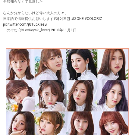
全然知らなくて見逃した
なんか分からないけど偉い大人の方々、
日本語で情報提供お願いします
#아이즈원
#IZONE
#COLORIZ
pic.twitter.com/jG1upXIesB
— のぞむ (@LeoKeyaki_lover)
2018年11月1日