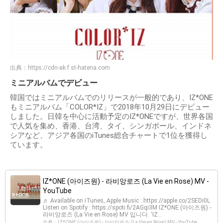
出典：
https://cdn-ak.f.st-hatena.com
ミニアルバムでデビュー
韓国ではミニアルバムでのリリースが一般的であり、IZ*ONE
もミニアルバム「COLOR*IZ」で2018年10月29日にデビュー
しました。日韓を中心に活動予定のIZ*ONEですが、世界各国
で人気を集め、香港、台湾、タイ、シンガポール、インドネ
シアなど、アジア各国のiTunes総合チャートで1位を獲得し
ています。
IZ*ONE (아이즈원) - 라비앙로즈 (La Vie en Rose) MV -
YouTube
♬ Available on iTunes, Apple Music : https://apple.co/2SEDi0L
Listen on Spotify : https://spoti.fi/2AGqi3M IZ*ONE (아이즈원) -
라비앙로즈 (La Vie en Rose) MV 입니다. ‘IZ...
出典：IZ*ONE (아이즈원) - 라비앙로즈 (La Vie en Rose) MV - YouTube