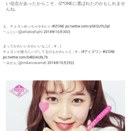
い信念があったからこそ、IZ*ONEに選ばれたのかもしれませ
んね。
え、チェヨンめっちゃかわいい
#IZONE
pic.twitter.com/aSXQUYLDpl
— ふじい (@attaboyfujih)
2018年10月30日
まってかわいいかわいいなこ( ；∀；)
チェヨンが後ろにハグしてるのもかわいい( ；∀；)
#アイズワン
#IZONE
pic.twitter.com/b4BDAUbL7b
— みかん (@mikancaramel)
2018年10月29日