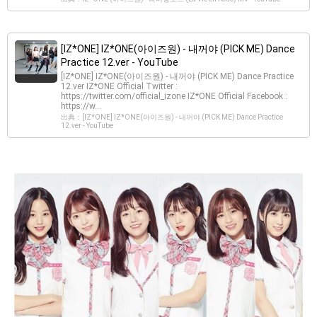
[IZ*ONE] IZ*ONE(아이즈원) - 내꺼야 (PICK ME) Dance
Practice 12.ver - YouTube
[IZ*ONE] IZ*ONE(아이즈원) - 내꺼야 (PICK ME) Dance Practice
12.ver IZ*ONE Official Twitter :
https://twitter.com/official_izone IZ*ONE Official Facebook :
https://w...
出典：[IZ*ONE] IZ*ONE(아이즈원) - 내꺼야 (PICK ME) Dance Practice
12.ver - YouTube