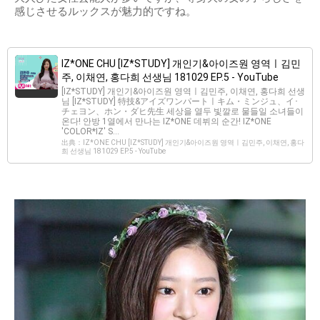
感じさせるルックスが魅力的ですね。
IZ*ONE CHU [IZ*STUDY] 개인기&아이즈원 영역ㅣ김민
주, 이채연, 홍다희 선생님 181029 EP.5 - YouTube
[IZ*STUDY] 개인기&아이즈원 영역ㅣ김민주, 이채연, 홍다희 선생
님 [IZ*STUDY] 特技&アイズワンパートㅣキム・ミンジュ、イ･
チェヨン、ホン・ダヒ先生 세상을 열두 빛깔로 물들일 소녀들이
온다! 안방 1열에서 만나는 IZ*ONE 데뷔의 순간! IZ*ONE
′COLOR*IZ′ S...
出典：IZ*ONE CHU [IZ*STUDY] 개인기&아이즈원 영역ㅣ김민주, 이채연, 홍다
희 선생님 181029 EP.5 - YouTube