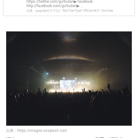
https://twitter.com/gu9udan▶ facebook :
http://facebook.com/gu9udan▶ ...
出典：gugudan(구구단) - 'Not That Type' Official M/V - YouTube
出典：
https://images.unsplash.com