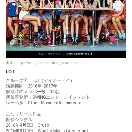
出典：
https://images-na.ssl-images-amazon.com
I.O.I
グループ名：I.O.I（アイオーアイ）
活動期間：2016年-2017年
解散時のメンバー数：11名
所属事務所：SWINGエンターテインメント
レーベル：Stone Music Entertainment
主なリリース作品
配信シングル
2016年4月5日 Crush
2016年8月9日 Whatta Man（Good man）