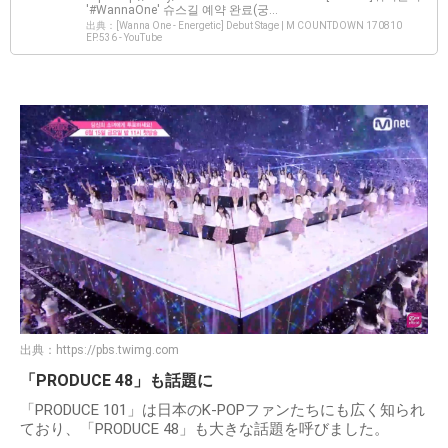
'#WannaOne' 슈스길 예약 완료(궁...
出典：[Wanna One - Energetic] Debut Stage | M COUNTDOWN 170810
EP.536 - YouTube
出典：
https://pbs.twimg.com
「PRODUCE 48」も話題に
「PRODUCE 101」は日本のK-POPファンたちにも広く知られ
ており、「PRODUCE 48」も大きな話題を呼びました。