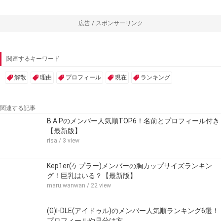
広告 / スポンサーリンク
関連するキーワード
解散
理由
プロフィール
現在
ランキング
関連する記事
B.A.Pのメンバー人気順TOP6！名前とプロフィール付き
【最新版】
risa
/ 3 view
Kep1er(ケプラー)メンバーの胸カップサイズランキン
グ！巨乳はいる？【最新版】
maru.wanwan
/ 22 view
(G)I-DLE(アイドゥル)のメンバー人気順ランキング6選！
プロフィールや見分け方…