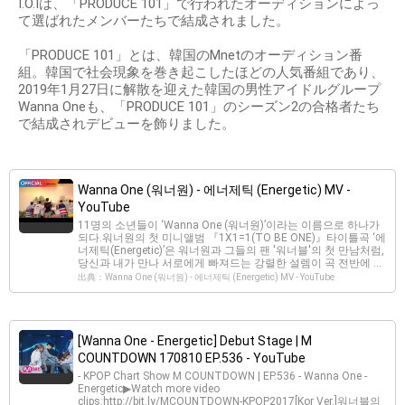
I.O.Iは、「PRODUCE 101」で行われたオーディションによっ
て選ばれたメンバーたちで結成されました。
「PRODUCE 101」とは、韓国のMnetのオーディション番
組。韓国で社会現象を巻き起こしたほどの人気番組であり、
2019年1月27日に解散を迎えた韓国の男性アイドルグループ
Wanna Oneも、「PRODUCE 101」のシーズン2の合格者たち
で結成されデビューを飾りました。
Wanna One (워너원) - 에너제틱 (Energetic) MV -
YouTube
11명의 소년들이 ‘Wanna One (워너원)’이라는 이름으로 하나가
되다.워너원의 첫 미니앨범 『1X1=1(TO BE ONE)』타이틀곡 ‘에
너제틱(Energetic)’은 워너원과 그들의 팬 '워너블'의 첫 만남처럼,
당신과 내가 만나 서로에게 빠져드는 강렬한 설렘이 곡 전반에 ...
出典：Wanna One (워너원) - 에너제틱 (Energetic) MV - YouTube
[Wanna One - Energetic] Debut Stage | M
COUNTDOWN 170810 EP.536 - YouTube
- KPOP Chart Show M COUNTDOWN | EP.536 - Wanna One -
Energetic▶Watch more video
clips:http://bit.ly/MCOUNTDOWN-KPOP2017[Kor Ver.]워너블의