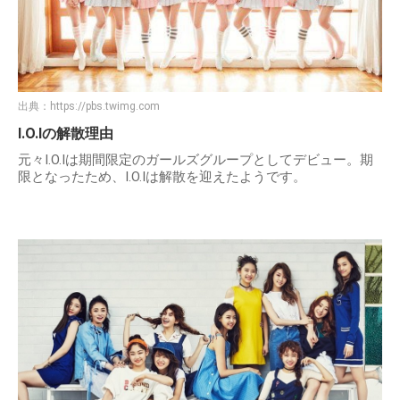
出典：
https://pbs.twimg.com
I.O.Iの解散理由
元々I.O.Iは期間限定のガールズグループとしてデビュー。期
限となったため、I.O.Iは解散を迎えたようです。