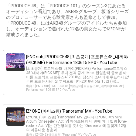
「PRODUCE 48」は「PRODUCE 101」のシーズン3にあたる
オーディション番組であり、AKB48グループ、坂道シリーズ
のプロデューサーである秋元康さんも監修として参加。
「PRODUCE 48」にはAKB48グループのアイドルたちも参加
し、オーディションで選ばれた12名の美女たちでIZ*ONEが
結成されました。
[ENG sub] PRODUCE48 [최초공개] 프로듀스48_내꺼야
(PICK ME) Performance 180615 EP.0 - YouTube
[최초공개] 프로듀스48_내꺼야(PICK ME) Performance프로듀스
48 ′내꺼야(PICK ME)′ 무대 전격 공개!!Mnet 한일합작 글로벌 아
이돌 프로젝트 프로듀스482018년, 당신의 소녀에게 투표하세요!
국민 프로듀서님! 잘 부탁드립니다!2018년 6월 15일 (금)...
出典：[ENG sub] PRODUCE48 [최초공개] 프로듀스48_내꺼야(PICK ME)
Performance 180615 EP.0 - YouTube
IZ*ONE (아이즈원) 'Panorama' MV - YouTube
IZ*ONE (아이즈원) 'Panorama' MV 입니다.IZ*ONE 4th Mini
Album [One-reeler / Act IV] 아이즈원의 네 번째 미니 앨범 [One-
reeler / Act IV]는 단편영화를 뜻하는 ‘One-reeler’에 걸맞게 12명
의 아름다운 청춘과...
出典：IZ*ONE (아이즈원) 'Panorama' MV - YouTube