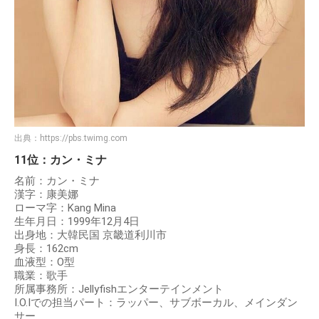
出典：
https://pbs.twimg.com
11位：カン・ミナ
名前：カン・ミナ
漢字：康美娜
ローマ字：Kang Mina
生年月日：1999年12月4日
出身地：大韓民国 京畿道利川市
身長：162cm
血液型：O型
職業：歌手
所属事務所：Jellyfishエンターテインメント
I.O.Iでの担当パート：ラッパー、サブボーカル、メインダン
サー