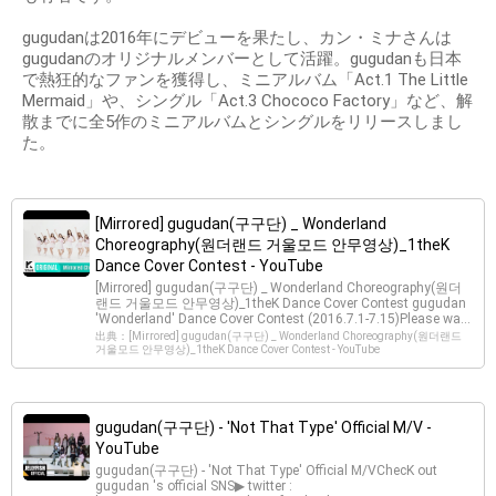
gugudanは2016年にデビューを果たし、カン・ミナさんは
gugudanのオリジナルメンバーとして活躍。gugudanも日本
で熱狂的なファンを獲得し、ミニアルバム「Act.1 The Little
Mermaid」や、シングル「Act.3 Chococo Factory」など、解
散までに全5作のミニアルバムとシングルをリリースしまし
た。
[Mirrored] gugudan(구구단) _ Wonderland
Choreography(원더랜드 거울모드 안무영상)_1theK
Dance Cover Contest - YouTube
[Mirrored] gugudan(구구단) _ Wonderland Choreography(원더
랜드 거울모드 안무영상)_1theK Dance Cover Contest gugudan
'Wonderland' Dance Cover Contest (2016.7.1-7.15)Please wa...
出典：[Mirrored] gugudan(구구단) _ Wonderland Choreography(원더랜드
거울모드 안무영상)_1theK Dance Cover Contest - YouTube
gugudan(구구단) - 'Not That Type' Official M/V -
YouTube
gugudan(구구단) - 'Not That Type' Official M/VChecK out
gugudan 's official SNS▶ twitter :