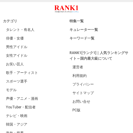
カテゴリ
特集一覧
タレント・有名人
キュレーター一覧
俳優・女優
キーワード一覧
男性アイドル
RANK1[ランク1]｜人気ランキングサ
女性アイドル
イト～国内最大級について
お笑い芸人
運営者
歌手・アーティスト
利用規約
スポーツ選手
プライバシー
モデル
サイトマップ
声優・アニメ・漫画
お問い合せ
YouTuber・配信者
PC版
テレビ・映画
韓国・アジア
海外・世界