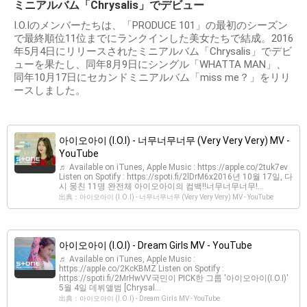
ミニアルバム「Chrysalis」でデビュー
I.O.Iのメンバーたちは、「PRODUCE 101」の最初のシーズン
で最終順位11位までにランクインした美女たちで結成。2016
年5月4日にリリースされたミニアルバム「Chrysalis」でデビ
ューを果たし、同年8月9日にシングル「WHATTA MAN」、
同年10月17日にセカンドミニアルバム「miss me？」をリリ
ースしました。
아이오아이 (I.O.I) - 너무너무너무 (Very Very Very) MV -
YouTube
♬ Available on iTunes, Apple Music : https://apple.co/2tuk7ev
Listen on Spotify : https://spoti.fi/2lDrM6x2016년 10월 17일, 다
시 뭉친 11명 완전체 아이오아이의 컴백!!너무너무너무!...
出典：아이오아이 (I.O.I) - 너무너무너무 (Very Very Very) MV - YouTube
아이오아이 (I.O.I) - Dream Girls MV - YouTube
♬ Available on iTunes, Apple Music :
https://apple.co/2KcKBMZ Listen on Spotify :
https://spoti.fi/2MrHwVV국민이 PICK한 그룹 '아이오아이(I.O.I)'
5월 4일 데뷔앨범 [Chrysal...
出典：아이오아이 (I.O.I) - Dream Girls MV - YouTube