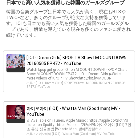
日本でも高い人気を獲得した韓国のガールズグループ
韓国の音楽グループは日本でも人気が高く、現在もBTSや
TWICEなど、多くのグループが絶大な支持を獲得していま
す。I.O.Iも日本でも高い人気を獲得した韓国のガールズグル
ープであり、解散を迎えている現在も多くのファンに愛され
続けています。
[I.O.I - Dream Girls] KPOP TV Show l M COUNTDOWN
20160505 EP.472 - YouTube
Watch kpop girl group I.O.I on M COUNTDOWN! - KPOP Chart
Show M COUNTDOWN EP.472 - I.O.I - Dream Girls ▶Watch
more videos of KPOP TV Show:http://bit.ly/MCOUN...
出典：[I.O.I - Dream Girls] KPOP TV Show l M COUNTDOWN 20160505
EP.472 - YouTube
아이오아이 (I.O.I) - Whatta Man (Good man) MV -
YouTube
♬ Available on iTunes, Apple Music : https://apple.co/2lotnNI
Listen on Spotify : https://spoti.fi/2tFqN9N아이오아이 (I.O.I) 7인
조 유닛 싱글앨범 [Whatta Man] 발매!!강렬하게...
出典：아이오아이 (I.O.I) - Whatta Man (Good man) MV - YouTube