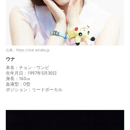
出典：
https://stat.ameba.jp
ウナ
本名：チョン・ウンビ
生年月日：1997年5月30日
身長：163㎝
血液型：O型
ポジション：リードボーカル