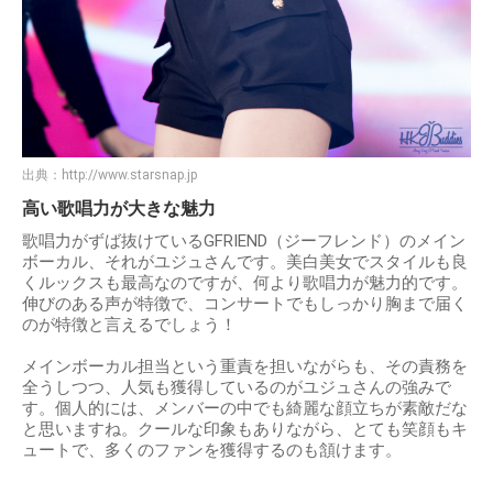
出典：
http://www.starsnap.jp
高い歌唱力が大きな魅力
歌唱力がずば抜けているGFRIEND（ジーフレンド）のメイン
ボーカル、それがユジュさんです。美白美女でスタイルも良
くルックスも最高なのですが、何より歌唱力が魅力的です。
伸びのある声が特徴で、コンサートでもしっかり胸まで届く
のが特徴と言えるでしょう！
メインボーカル担当という重責を担いながらも、その責務を
全うしつつ、人気も獲得しているのがユジュさんの強みで
す。個人的には、メンバーの中でも綺麗な顔立ちが素敵だな
と思いますね。クールな印象もありながら、とても笑顔もキ
ュートで、多くのファンを獲得するのも頷けます。