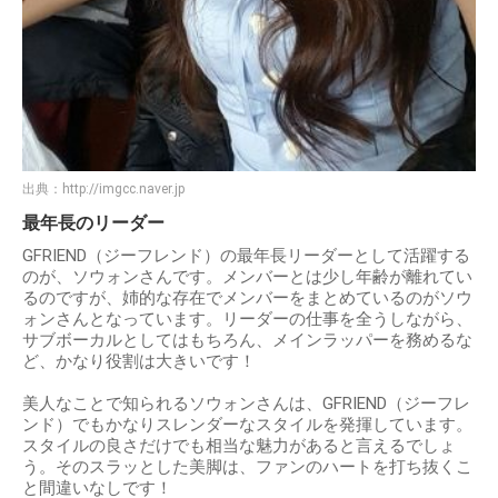
出典：
http://imgcc.naver.jp
最年長のリーダー
GFRIEND（ジーフレンド）の最年長リーダーとして活躍する
のが、ソウォンさんです。メンバーとは少し年齢が離れてい
るのですが、姉的な存在でメンバーをまとめているのがソウ
ォンさんとなっています。リーダーの仕事を全うしながら、
サブボーカルとしてはもちろん、メインラッパーを務めるな
ど、かなり役割は大きいです！
美人なことで知られるソウォンさんは、GFRIEND（ジーフレ
ンド）でもかなりスレンダーなスタイルを発揮しています。
スタイルの良さだけでも相当な魅力があると言えるでしょ
う。そのスラッとした美脚は、ファンのハートを打ち抜くこ
と間違いなしです！