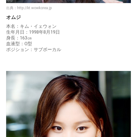
出典：
http://kt.wowkorea.jp
オムジ
本名：キム・イェウォン
生年月日：1998年8月19日
身長：163㎝
血液型：O型
ポジション：サブボーカル