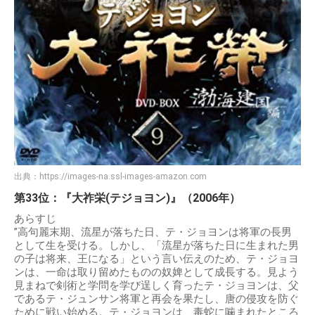
出典：
https://images-na.ssl-images-amazon.com
第33位：『大祚栄(テジョヨン)』（2006年）
あらすじ
”高句麗末期、流星が落ちた日、テ・ジョヨンは将軍の長男
として生を受ける。しかし、「流星が落ちた日に生まれた男
の子は将来、王になる」という言い伝えのため、テ・ジョヨ
ンは、一命は取り留めたものの奴婢として成長する。見よう
見まねで剣術と学問を学び逞しく育ったテ・ジョヨンは、父
であるテ・ジュンサン将軍と再会を果たし、唐の侵攻を防ぐ
ために戦い始める。テ・ジョヨンは、毒蛇に噛まれたところ