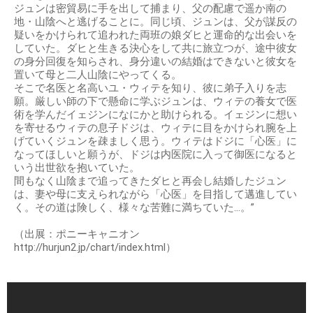
ジュンは密貿易に手を出して捕まり、父の配慮で遥か南の
地・山陰へと逃げることに。同じ頃、ジュンは、父が謀反の
疑いをかけられて追われた両班の娘ダヒと運命的な出会いを
していた。ダヒと生きる決心をして共に旅立つが、途中彼女
の身分回復を知らされ、身分違いの結婚はできないと彼女を
置いて母と二人山陰にやってくる。
そこで名医と名高いユ・ウィテを知り、彼に弟子入りを志
願。厳しい師の下で懸命に学ぶジュンは、ウィテの養女で医
術を学んだイェジンになにかと助けられる。イェジンに想い
を寄せるウィテの息子ドジは、ウィテに目をかけられ腕を上
げていくジュンを疎ましく思う。ウィテはドジに「心医」に
なってほしいと願うが、ドジは内医院に入って御医になると
いう出世欲を抱いていた。
間もなく山陰まで追ってきたダヒと再会し結婚したジュン
は、妻や母に支えられながら「心医」を目指して邁進してい
く。その道は険しく、様々な苦難に満ちていた…。”
（出展：ポニーキャニオン
http://hurjun2.jp/chart/index.html）