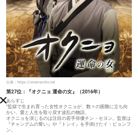
出典：
https://cinemarche.net
第27位：『オクニョ 運命の女』（2016年）
あらすじ
"監獄で生まれ育った女性オクニョが、数々の困難に立ち向
かい、愛と人生を取り戻す波乱の物語。
オクニョを演じるのは注目の若手俳優チン・セヨン。監督は
『チャングムの誓い』や『トンイ』を手掛けたイ・ビョンフ
ン。