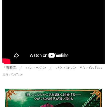
『済衆院』／ ハン・ヘジン ／ パク・ヨウン ＭＶ - YouTube
出典：YouTube