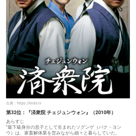
出典：
https://knda.tv
第32位：『済衆院 チェジュンウォン』（2010年）
あらすじ
”最下級身分の息子として生まれたソグンゲ（パク・ヨン
ウ）は、家畜解体業を営みながら細々と暮らしていた。