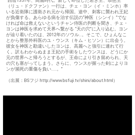
”西暦1351年、高麗時代。新しく即位した若き王、恭愍王
（リュ・ドクファン）一行は、チェ・ヨン（イ・ミンホ）率
いる近衛隊に護衛され元から帰国。途中、刺客に襲われ王妃
が負傷する。あらゆる病を治す伝説の“神医（シンイ）”でな
ければ命は救えないというチャン侍医の判断を聞き、チェ・
ヨンは神医を求めて天界へ繋がる “天の穴”に入り込む。ヨン
が辿り着いたのは、2012年のソウル…。そこで、ひょんなこ
とから整形外科医のユ・ウンス（キム・ヒソン）に出会う。
彼女を神医と勘違いしたヨンは、高麗へと強引に連れて行
く。訳もわからぬまま王妃の手術をしたウンスは、どうにか
元の世界へと帰ろうとするが、王命により引き留められ、天
の穴も塞がってしまう。さらに、ウンスが握った剣によりヨ
ンが瀕死の重傷を負い……。”
（出展：BSフジ http://www.bsfuji.tv/shini/about.html）