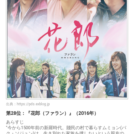
出典：
https://pds.exblog.jp
第28位：『花郎（ファラン）』（2016年）
あらすじ
"今から1500年前の新羅時代。賤民の村で暮らすムミョン(パ
ク・ソジュン)は、生き別れた家族を捜したいという親友の