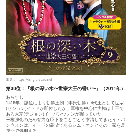
出典：
https://img.discas.net
第30位：『根の深い木〜世宗大王の誓い〜』（2011年）
あらすじ
1418年、譲位により朝鮮王朝（李氏朝鮮）4代王として世宗
(セジョン)イ・ドが即位したが、軍権を中心に実権は上王で
ある太宗(テジョン)イ・バンウォンが握っていた。
王権強化のため有力な臣下をことごとく粛清してきたイ・バ
ンウォンは、イ・ドの義父であるシム・オンとその一家を反
逆罪で処刑する。