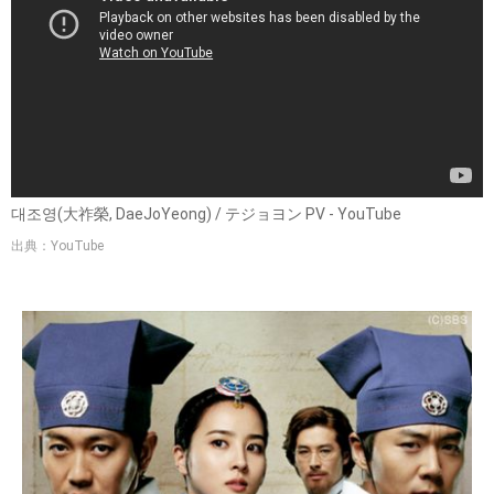
대조영(大祚榮, DaeJoYeong) / テジョヨン PV - YouTube
出典：YouTube