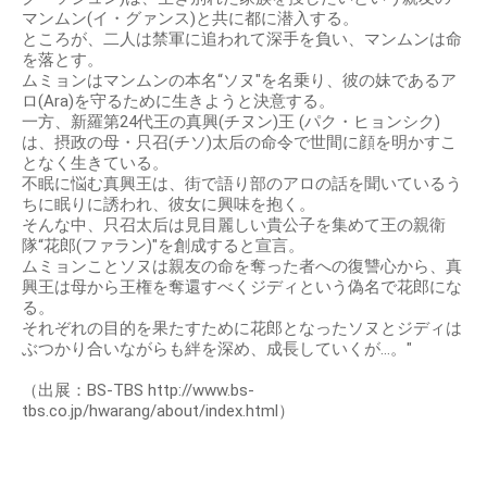
マンムン(イ・グァンス)と共に都に潜入する。
ところが、二人は禁軍に追われて深手を負い、マンムンは命
を落とす。
ムミョンはマンムンの本名“ソヌ"を名乗り、彼の妹であるア
ロ(Ara)を守るために生きようと決意する。
一方、新羅第24代王の真興(チヌン)王 (パク・ヒョンシク)
は、摂政の母・只召(チソ)太后の命令で世間に顔を明かすこ
となく生きている。
不眠に悩む真興王は、街で語り部のアロの話を聞いているう
ちに眠りに誘われ、彼女に興味を抱く。
そんな中、只召太后は見目麗しい貴公子を集めて王の親衛
隊“花郎(ファラン)"を創成すると宣言。
ムミョンことソヌは親友の命を奪った者への復讐心から、真
興王は母から王権を奪還すべくジディという偽名で花郎にな
る。
それぞれの目的を果たすために花郎となったソヌとジディは
ぶつかり合いながらも絆を深め、成長していくが…。"
（出展：BS-TBS http://www.bs-
tbs.co.jp/hwarang/about/index.html）