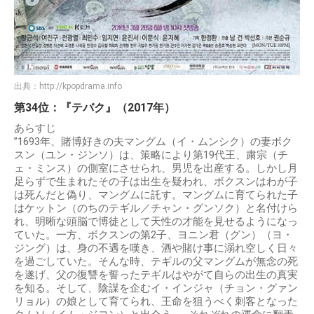
出典：
http://kpopdrama.info
第34位：『テバク』（2017年）
あらすじ
”1693年、賭博好きの夫マングム（イ・ムンシク）の妻ボク
スン（ユン・ジンソ）は、策略により第19代王、粛宗（チ
ェ・ミンス）の側室にさせられ、男児を出産する。しかし月
足らずで生まれたその子は出生を疑われ、ボクスンはわが子
は死んだと偽り、マングムに託す。マングムに育てられた子
はケットン（のちのテギル／チャン・グンソク）と名付けら
れ、明晰な頭脳で博徒として天性の才能を見せるようになっ
ていた。一方、ボクスンの第2子、ヨニン君（グン）（ヨ・
ジング）は、身の不遇を嘆き、酒や賭け事に溺れ空しく日々
を過ごしていた。そんな時、テギルの父マングムが無念の死
を遂げ、父の復讐を誓ったテギルはやがて自らの出生の真実
を知る。そして、陰謀を企むイ・インジャ（チョン・グァン
リョル）の娘として育てられ、王命を狙うべく刺客となった