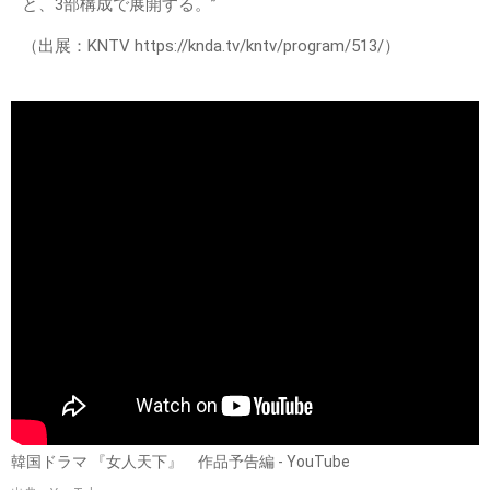
と、3部構成で展開する。”
（出展：KNTV https://knda.tv/kntv/program/513/）
韓国ドラマ 『女人天下』 作品予告編 - YouTube