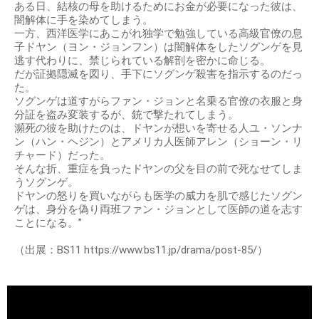
ある日、結核の母を助けるためにお金が必要になった彼は、
闇解体に手を染めてしまう。
一方、西洋医学にあこがれ独学で勉強している高級官僚の息
子ドヤン（ヨン・ジョンフン）は闇解体をしたソグンゲを見
逃す代わりに、禁じられている解剖を密かに命じる。
だが証拠隠滅を図り、手下にソグンゲ殺害を指示するのだっ
た。
ソグンゲは道すがらファン・ジョンと名乗る官僚の衣服と身
分証を盗み変装するが、銃で撃たれてしまう。
瀕死の彼を助けたのは、ドヤンが想いを寄せる人ユ・ソンナ
ン（ハン・ヘジン）とアメリカ人医師アレン（ショーン・リ
チャード）だった。
そんな折、重症を負ったドヤンの父を目の前で死なせてしま
うソグンゲ。
ドヤンの怒りを買いながらも医学の威力を肌で感じたソグン
ゲは、身分を偽り両班ファン・ジョンとして医師の道を志す
ことになる。”
（出展：BS11 https://www.bs11.jp/drama/post-85/）