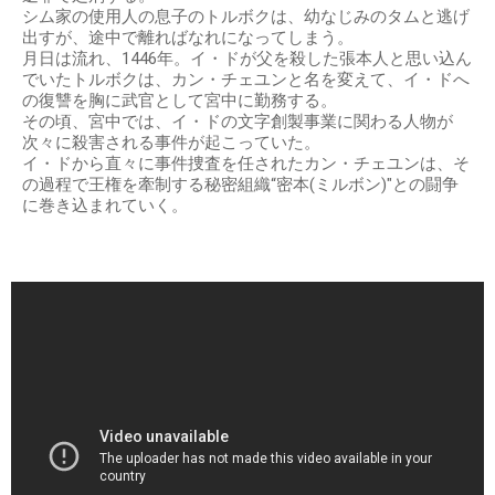
シム家の使用人の息子のトルボクは、幼なじみのタムと逃げ
出すが、途中で離ればなれになってしまう。
月日は流れ、1446年。イ・ドが父を殺した張本人と思い込ん
でいたトルボクは、カン・チェユンと名を変えて、イ・ドへ
の復讐を胸に武官として宮中に勤務する。
その頃、宮中では、イ・ドの文字創製事業に関わる人物が
次々に殺害される事件が起こっていた。
イ・ドから直々に事件捜査を任されたカン・チェユンは、そ
の過程で王権を牽制する秘密組織“密本(ミルボン)"との闘争
に巻き込まれていく。