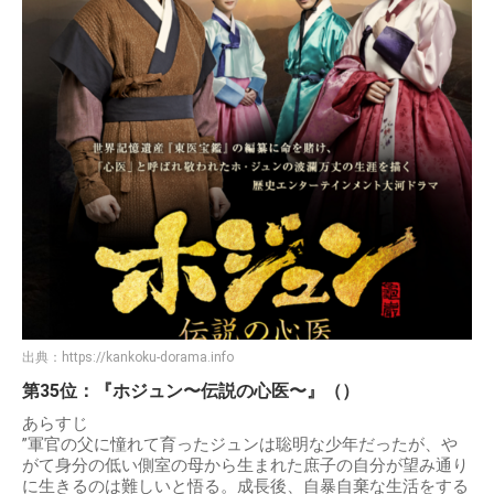
出典：
https://kankoku-dorama.info
第35位：『ホジュン〜伝説の心医〜』（）
あらすじ
”軍官の父に憧れて育ったジュンは聡明な少年だったが、や
がて身分の低い側室の母から生まれた庶子の自分が望み通り
に生きるのは難しいと悟る。成長後、自暴自棄な生活をする