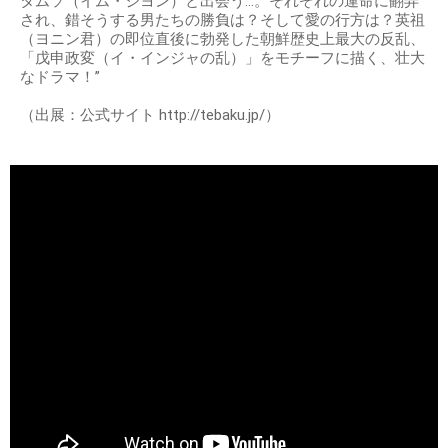
タムソ（イム・ジヨン）と出会う…。それぞれの運命に翻弄
され、錯そうする男たちの勝負は？そして愛の行方は？英祖
（ヨニン君）の即位直後に勃発した朝鮮歴史上最大の反乱、
「戊申政変（イ・インジャの乱）」をモチーフに描く、壮大
なドラマ！”
（出展：公式サイト http://tebaku.jp/）