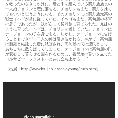
を救ったのをきっかけに、唐と手を組んでいる契丹族族長の
一人娘チョリンと恋に落ちる。チョリンもまた、契丹を捨て
てもいいと思うようになる。そのチョリンには契丹族最高の
戦士イヘゴが常に従っていた。イヘゴもまた、高句麗の将軍
の息子であったが、訳があって契丹族に育てられた。兄妹の
ように育ったイヘゴは、チョリンを愛していた。チョリンは
テ・ジョヨンの子を身ごもる。しかし、テ・ジョヨンに告げ
ることもできず、二人の仲は引き裂かれる。やがて、高句麗
は新羅と結託した唐に滅ぼされ、高句麗の民は流民として、
あちこちに散らばってしまった。テ・ジョヨンは高句麗の民
が安心して暮らせる国を作るために、義兄弟の誓いを立てた
コルサビウ、フクスドルと共に立ち上がる…。”
（出展：http://www.bs-j.co.jp/daejoyoung/intro.html）