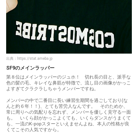
出典：
https://stat.ameba.jp
SF9のメインラッパー
第８位はメインラッパーのジュホ！ 切れ長の目と、派手な
色の髪の毛、キレイな鼻筋が特徴で、流し目の画像がかっこ
よすぎてクラクラしちゃうメンバーですね。
メンバーの中で二番目に長い練習生期間を過ごしており(な
んと約６年！！)、とても苦労人なんです。 そのためか、
常に周りへの気配りを忘れず、メンバーを優しく見守る一面
も。 いくら顔がかっこよくても、いくらダンスがうまくて
も、一流のK-popスターといえませんよね、本人の性格が良
くてこその人気ですから。