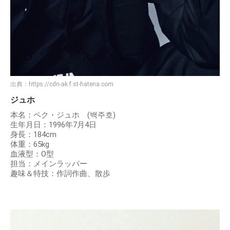
出典：
https://cdn-ak.f.st-hatena.com
ジュホ
本名：ペク・ジュホ (백주호)
生年月日：1996年7月4日
身長：184cm
体重：65kg
血液型：O型
担当：メインラッパー
趣味＆特技：作詞作曲、散歩