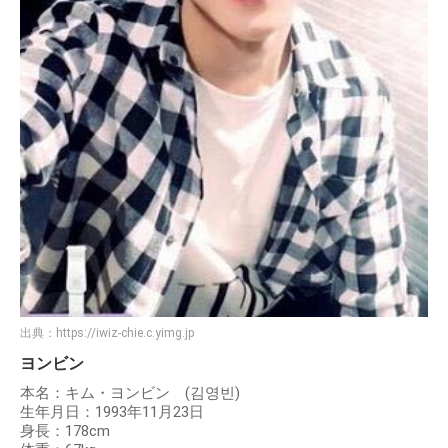
出典：
https://iwiz-chie.c.yimg.jp
ヨンビン
本名：キム・ヨンビン (김영빈)
生年月日：1993年11月23日
身長：178cm