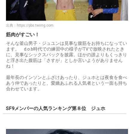
出典：
https://pbs.twimg.com
筋肉がすごい！
そんな釜山男子・ジュユンは見事な腹筋をお持ちになってい
ます。 d.o.b時代での練習中の様子がTVで放映されたとき
に、見事なシックスパックを披露。ほかの誰よりもくっきり
と浮き出た腹筋は「さすが」としか言いようがありません
ね！
最年長のインソンとふざけあったり、ジュホとは夜食を食べ
あう仲であったりと、愛嬌あふれる人気者という一面も持ち
合わせています。
SF9メンバーの人気ランキング第８位 ジュホ