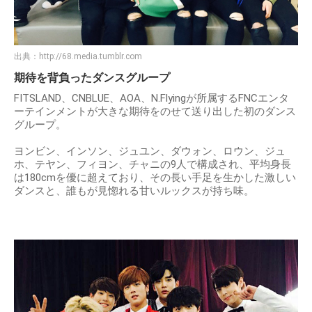
出典：
http://68.media.tumblr.com
期待を背負ったダンスグループ
FITSLAND、CNBLUE、AOA、N.Flyingが所属するFNCエンタ
ーテインメントが大きな期待をのせて送り出した初のダンス
グループ。
ヨンビン、インソン、ジュユン、ダウォン、ロウン、ジュ
ホ、テヤン、フィヨン、チャニの9人で構成され、平均身長
は180cmを優に超えており、その長い手足を生かした激しい
ダンスと、誰もが見惚れる甘いルックスが持ち味。