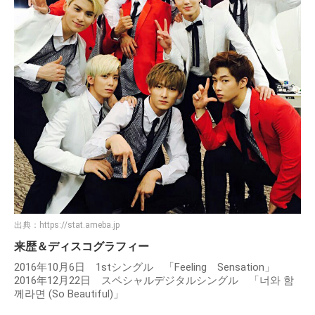
出典：
https://stat.ameba.jp
来歴＆ディスコグラフィー
2016年10月6日 1stシングル 「Feeling Sensation」
2016年12月22日 スペシャルデジタルシングル 「너와 함
께라면 (So Beautiful)」