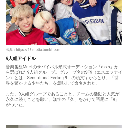
出典：
https://68.media.tumblr.com
9人組アイドル
音楽番組Mnetのサバイバル形式オーディション「d.o.b」か
ら選ばれた9人組グループ。グループ名のSF9（エスエフナイ
ン）とは、Sensational Feeling 9 の頭文字からとり、「世
界を驚かせる少年たち」を意味して命名された。
また、9人組グループであることと、チームの活動と人気が
永久に続くことを願い、漢字の「久」をかけて語尾に「9」
がついた。