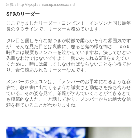
出典：
http://kpopfashion.up.n.seesaa.net
SF9のリーダー
ここできましたリーダー・ヨンビン！ インソンと同じ最年
長の９３ラインで、リーダーも務めています。
タレ目と優しそうな顔つきが特徴で柔らかそうな雰囲気です
が、そんな見た目とは裏腹に、怒ると鬼の様な怖さ… d.o.b
時代には幾度もメンバーを泣かせていますね。決してひどい
先輩なわけではないですよ！ 勢いあふれるSF9を支えてい
くために、時には厳しくしなければならないことを心得てお
り、責任感あふれるリーダーなんです。
メンバーのジュユンは、「メンバーのお手本になるような存
在で、教科書に出てくるような誠実さと勤勉さを持ち合わせ
ている。その姿を見て、弟達が学んでいくことができるとて
も模範的な人だ。」と話しており、メンバーからの絶大な信
頼を得ていることがわかりますね。