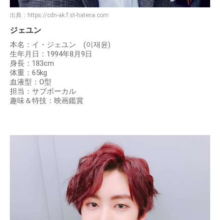
出典：
https://cdn-ak.f.st-hatena.com
ジェユン
本名：イ・ジェユン (이재윤)
生年月日：1994年8月9日
身長：183cm
体重：65kg
血液型：O型
担当：サブボーカル
趣味＆特技：映画鑑賞