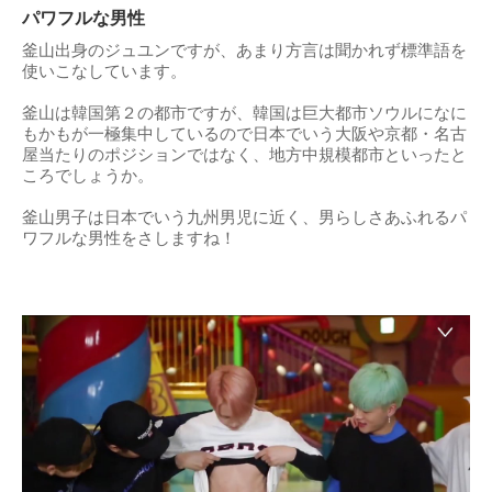
パワフルな男性
釜山出身のジュユンですが、あまり方言は聞かれず標準語を
使いこなしています。
釜山は韓国第２の都市ですが、韓国は巨大都市ソウルになに
もかもが一極集中しているので日本でいう大阪や京都・名古
屋当たりのポジションではなく、地方中規模都市といったと
ころでしょうか。
釜山男子は日本でいう九州男児に近く、男らしさあふれるパ
ワフルな男性をさしますね！