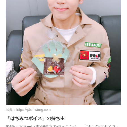
出典：
https://pbs.twimg.com
「はちみつボイス」の持ち主
最後はあまーい声が魅力のジュユン！ 「はちみつボイス」