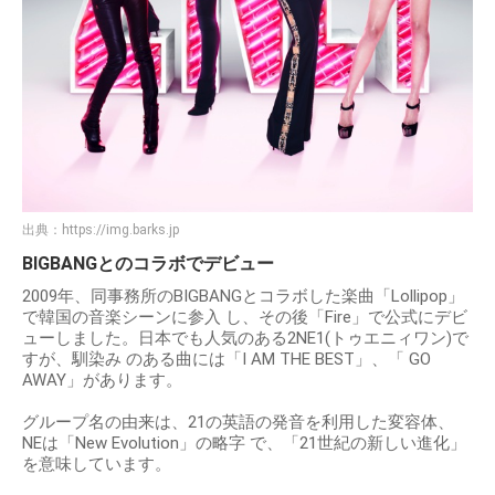
出典：
https://img.barks.jp
BIGBANGとのコラボでデビュー
2009年、同事務所のBIGBANGとコラボした楽曲「Lollipop」
で韓国の⾳楽シーンに参⼊ し、その後「Fire」で公式にデビ
ューしました。⽇本でも⼈気のある2NE1(トゥエニィワン)で
すが、馴染み のある曲には「I AM THE BEST」、「 GO
AWAY」があります。
グループ名の由来は、21の英語の発⾳を利⽤した変容体、
NEは「New Evolution」の略字 で、「21世紀の新しい進化」
を意味しています。