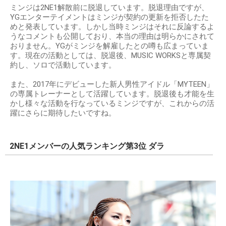
ミンジは2NE1解散前に脱退しています。脱退理由ですが、
YGエンターテイメントはミンジが契約の更新を拒否したた
めと発表しています。しかし当時ミンジはそれに反論するよ
うなコメントも公開しており、本当の理由は明らかにされて
おりません。YGがミンジを解雇したとの噂も広まっていま
す。現在の活動としては、脱退後、MUSIC WORKSと専属契
約し、ソロで活動しています。
また、2017年にデビューした新⼈男性アイドル「MYTEEN」
の専属トレーナーとして活躍しています。脱退後も才能を⽣
かし様々な活動を⾏なっているミンジですが、これからの活
躍にさらに期待したいですね。
2NE1メンバーの人気ランキング第3位 ダラ