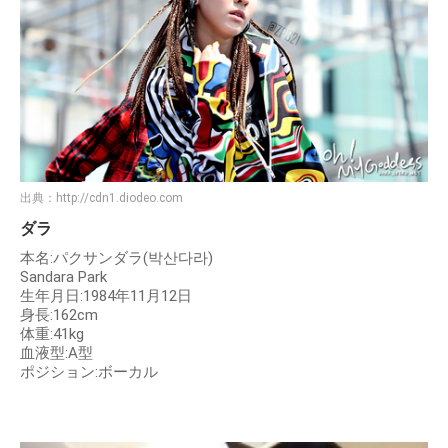
出典：
http://cdn1.diodeo.com
ダラ
本名:パクサンダラ(박산다라)
Sandara Park
⽣年⽉⽇:1984年11⽉12⽇
⾝⻑:162cm
体重:41kg
⾎液型:A型
ポジション:ボーカル