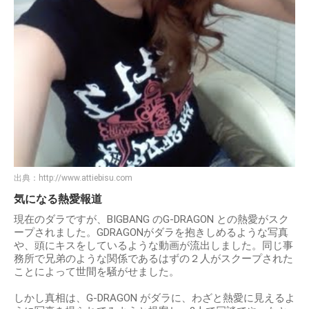
出典：
http://www.attiebisu.com
気になる熱愛報道
現在のダラですが、BIGBANG のG-DRAGON との熱愛がスク
ープされました。GDRAGONがダラを抱きしめるような写真
や、頭にキスをしているような動画が流出しました。同じ事
務所で兄弟のような関係であるはずの２⼈がスクープされた
ことによって世間を騒がせました。
しかし真相は、G-DRAGON がダラに、わざと熱愛に⾒えるよ