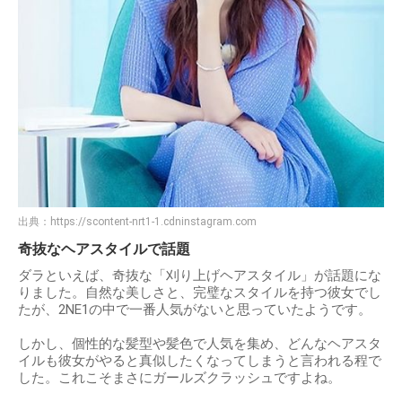
出典：
https://scontent-nrt1-1.cdninstagram.com
奇抜なヘアスタイルで話題
ダラといえば、奇抜な「刈り上げヘアスタイル」が話題にな
りました。⾃然な美しさと、完璧なスタイルを持つ彼⼥でし
たが、2NE1の中で⼀番⼈気がないと思っていたようです。
しかし、個性的な髪型や髪⾊で⼈気を集め、どんなヘアスタ
イルも彼⼥がやると真似したくなってしまうと⾔われる程で
した。これこそまさにガールズクラッシュですよね。