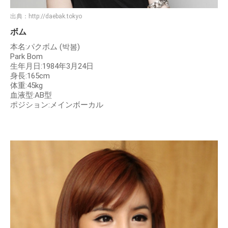
出典：
http://daebak.tokyo
ボム
本名:パクボム (박봄)
Park Bom
⽣年⽉⽇:1984年3⽉24⽇
⾝⻑:165cm
体重:45kg
⾎液型:AB型
ポジション:メインボーカル