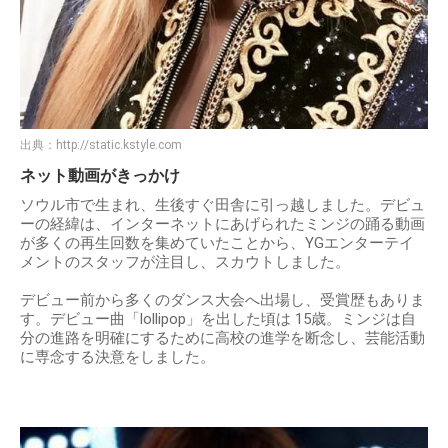
出典：
http://static.kstyle.com
ネット動画がきっかけ
ソウル市で⽣まれ、⽣後すぐ⽥舎に引っ越しました。デビュ
ーの経緯は、インターネットにあげられたミンジの踊る動画
が多くの再⽣回数を集めていたことから、YGエンターテイ
メントのスタッフが注⽬し、スカウトしました。
デビュー前から多くのダンス⼤会へ出場し、受賞歴もありま
す。デビュー曲「lollipop」を出した頃は 15歳。ミンジは⾃
分の進路を明確にするために⾼校の進学を断念し、芸能活動
に専念する決意をしました。