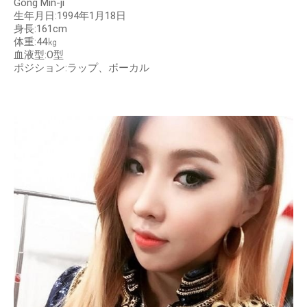
Gong Min-ji
⽣年⽉⽇:1994年1⽉18⽇
⾝⻑:161cm
体重:44㎏
⾎液型:O型
ポジション:ラップ、ボーカル