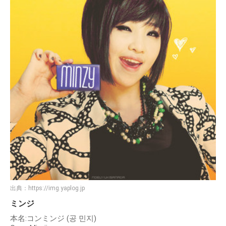
出典：
https://img.yaplog.jp
ミンジ
本名:コンミンジ (공 민지)