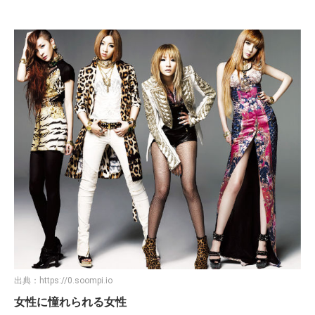
出典：
https://0.soompi.io
⼥性に憧れられる⼥性