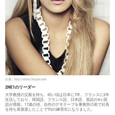
出典：
http://static.kstyle.com
2NE1のリーダー
⼤学教授の⽗親を持ち、幼い頃は⽇本に7年、フランスに2年
⽣活しており、韓国語、フランス語、⽇本語、英語の4ヶ国
語が堪能。17歳の頃、⾃作のデモテープを事務所の前で社⻑
を待ち直接渡したことでYGの練習⽣になりました。