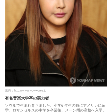
出典：
http://www.wowkorea.jp
有名⾳楽⼤学卒の実力者
ソウルで⽣まれ育ちました。⼩学6 年⽣の時にアメリカに留
学。ロサンゼルスの中学を卒業後、メーン州の⾼校へ⼊学。