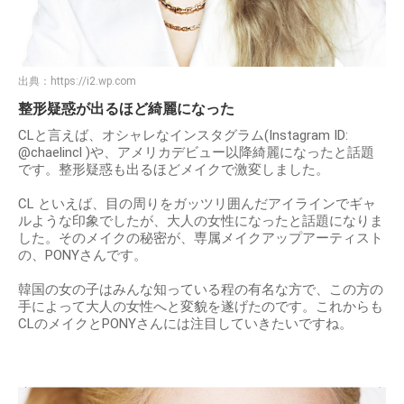
出典：
https://i2.wp.com
整形疑惑が出るほど綺麗になった
CLと⾔えば、オシャレなインスタグラム(Instagram ID:
@chaelincl )や、アメリカデビュー以降綺麗になったと話題
です。整形疑惑も出るほどメイクで激変しました。
CL といえば、⽬の周りをガッツリ囲んだアイラインでギャ
ルような印象でしたが、⼤⼈の⼥性になったと話題になりま
した。そのメイクの秘密が、専属メイクアップアーティスト
の、PONYさんです。
韓国の⼥の⼦はみんな知っている程の有名な⽅で、この⽅の
⼿によって⼤⼈の⼥性へと変貌を遂げたのです。これからも
CLのメイクとPONYさんには注⽬していきたいですね。