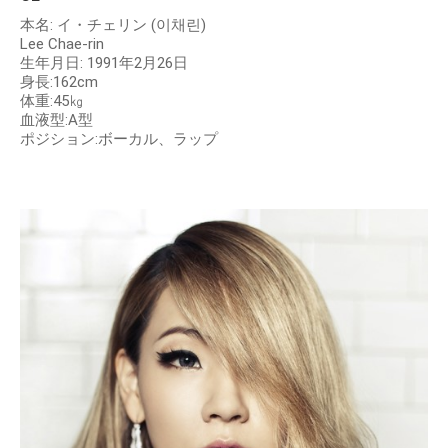
本名: イ・チェリン (이채린)
Lee Chae-rin
⽣年⽉⽇: 1991年2⽉26⽇
⾝⻑:162cm
体重:45㎏
⾎液型:A型
ポジション:ボーカル、ラップ