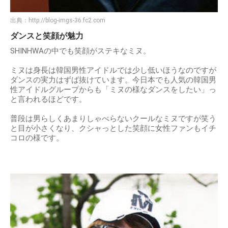
出典：
http://blog-imgs-36.fc2.com
ダンスと笑顔が魅力
SHINHWAの中でも笑顔がステキなミヌ。
ミヌは身長は韓国男性アイドルでは少し低いほうなのですが
ダンスの実力はずば抜けています。今日本でも人気の韓国男
性アイドルグループからも「ミヌの様なダンスをしたい」っ
と言われるほどです。
普段は男らしくあまりしゃべらないクールなミヌですが笑う
と目が小さくなり、クシャっとした笑顔に女性ファンもイチ
コロの様です。