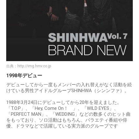
出典：
http://img.hmv.co.jp
1998年デビュー
デビューしてから一度もメンバーの入れ替えがなく活動を続
けている男性アイドルグループSHINHWA（シンンファ）。
1988年3月24日にデビューしてから20年を迎えました。
「T.O.P」、「Hey, Come On！ 」、「WILD EYES」、
「PERFECT MAN」、「WEDDING」などの数多くのヒット曲
をもっており、ソロ活動はもちろん、バラエティ番組や俳
優、ドラマなどで活躍している実力派のグループです