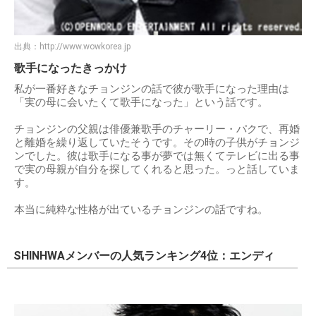
出典：
http://www.wowkorea.jp
歌手になったきっかけ
私が一番好きなチョンジンの話で彼が歌手になった理由は
「実の母に会いたくて歌手になった」という話です。
チョンジンの父親は俳優兼歌手のチャーリー・パクで、再婚
と離婚を繰り返していたそうです。その時の子供がチョンジ
ンでした。彼は歌手になる事が夢では無くてテレビに出る事
で実の母親が自分を探してくれると思った。っと話していま
す。
本当に純粋な性格が出ているチョンジンの話ですね。
SHINHWAメンバーの人気ランキング4位：エンディ