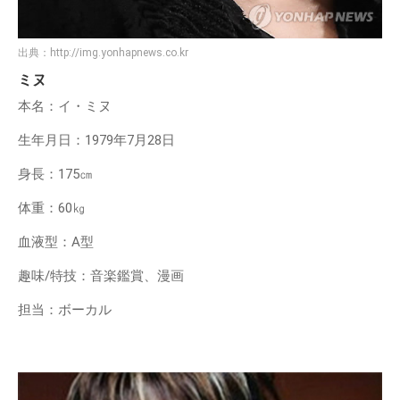
出典：
http://img.yonhapnews.co.kr
ミヌ
本名：イ・ミヌ
生年月日：1979年7月28日
身長：175㎝
体重：60㎏
血液型：A型
趣味/特技：音楽鑑賞、漫画
担当：ボーカル