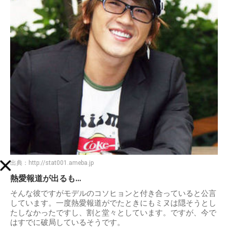
出典：
http://stat001.ameba.jp
熱愛報道が出るも…
そんな彼ですがモデルのコソヒョンと付き合っていると公言
しています。一度熱愛報道がでたときにもミヌは隠そうとし
たしなかったですし、割と堂々としています。ですが、今で
はすでに破局しているそうです。