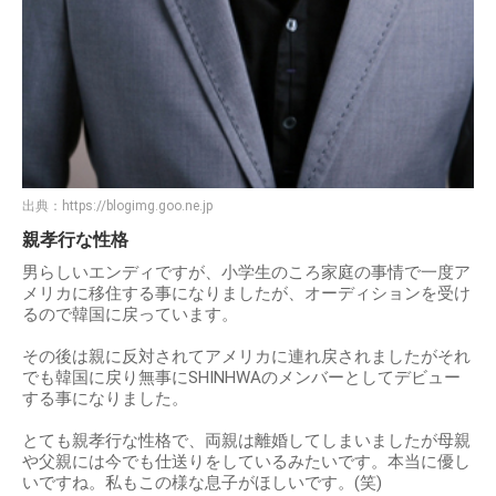
出典：
https://blogimg.goo.ne.jp
親孝行な性格
男らしいエンディですが、小学生のころ家庭の事情で一度ア
メリカに移住する事になりましたが、オーディションを受け
るので韓国に戻っています。
その後は親に反対されてアメリカに連れ戻されましたがそれ
でも韓国に戻り無事にSHINHWAのメンバーとしてデビュー
する事になりました。
とても親孝行な性格で、両親は離婚してしまいましたが母親
や父親には今でも仕送りをしているみたいです。本当に優し
いですね。私もこの様な息子がほしいです。(笑)