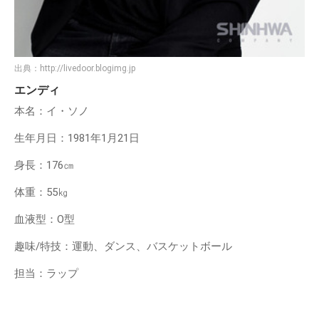
出典：
http://livedoor.blogimg.jp
エンディ
本名：イ・ソノ
生年月日：1981年1月21日
身長：176㎝
体重：55㎏
血液型：O型
趣味/特技：運動、ダンス、バスケットボール
担当：ラップ