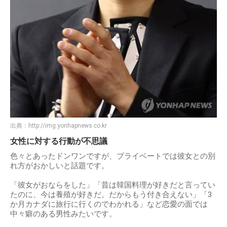
出典：
http://img.yonhapnews.co.kr
女性に対する行動が不思議
色々とあったドンワンですが、プライベートでは彼女との別
れ方がおかしいと話題です。
「彼女がおならをした」「昔は韓国料理が好きだと言ってい
たのに、今は養殖が好きだ。だからもう付き合えない」「3
か月カナダに旅行に行くのでわかれる」など恋愛の面では
中々癖のある男性みたいです。