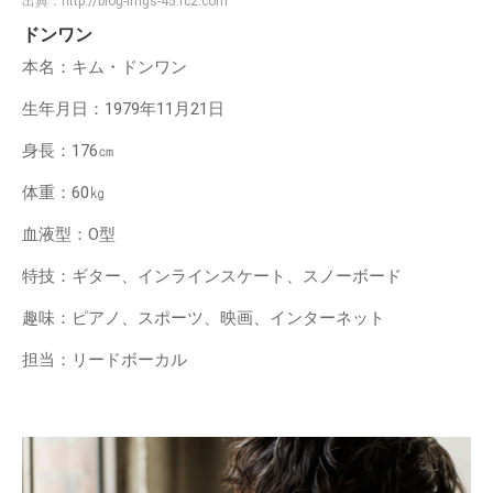
出典：
http://blog-imgs-45.fc2.com
ドンワン
本名：キム・ドンワン
生年月日：1979年11月21日
身長：176㎝
体重：60㎏
血液型：O型
特技：ギター、インラインスケート、スノーボード
趣味：ピアノ、スポーツ、映画、インターネット
担当：リードボーカル