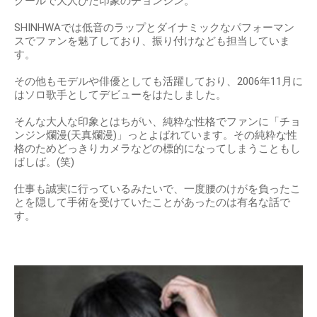
クールで大人びた印象のチョンジン。
SHINHWAでは低音のラップとダイナミックなパフォーマン
スでファンを魅了しており、振り付けなども担当していま
す。
その他もモデルや俳優としても活躍しており、2006年11月に
はソロ歌手としてデビューをはたしました。
そんな大人な印象とはちがい、純粋な性格でファンに「チョ
ンジン爛漫(天真爛漫)」っとよばれています。その純粋な性
格のためどっきりカメラなどの標的になってしまうこともし
ばしば。(笑)
仕事も誠実に行っているみたいで、一度腰のけがを負ったこ
とを隠して手術を受けていたことがあったのは有名な話で
す。