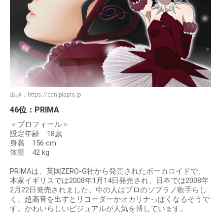
出典：
https://cdn.piapro.jp
46位：PRIMA
＜プロフィール＞
設定年齢 18歲
身高 156 cm
体重 42 kg
PRIMAは、英国ZERO-G社から発売されたボーカロイドで、
本家イギリスでは2008年1月14日発売され、日本では2008年
2月22日発売されました。中の人はプロのソプラノ歌手らし
く、超高音を出すとリコーダーかオカリナっぽくなるそうで
す。かわいらしいビジュアルが人気を博しています。