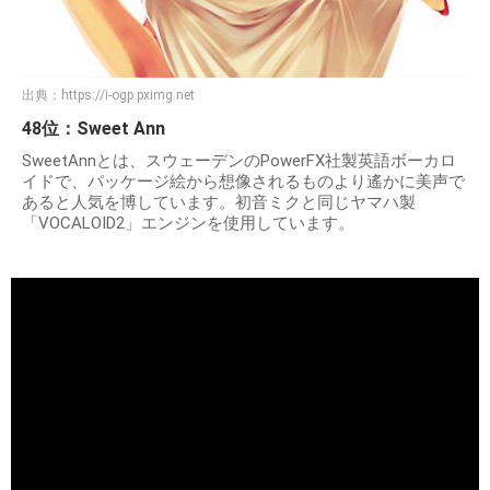
出典：
https://i-ogp.pximg.net
48位：Sweet Ann
SweetAnnとは、スウェーデンのPowerFX社製英語ボーカロ
イドで、パッケージ絵から想像されるものより遙かに美声で
あると人気を博しています。初音ミクと同じヤマハ製
「VOCALOID2」エンジンを使用しています。