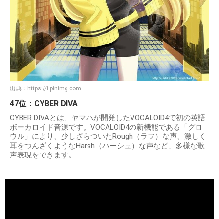
出典：
https://i.pinimg.com
47位：CYBER DIVA
CYBER DIVAとは、ヤマハが開発したVOCALOID4で初の英語
ボーカロイド音源です。VOCALOID4の新機能である「グロ
ウル」により、少しざらついたRough（ラフ）な声、激しく
耳をつんざくようなHarsh（ハーシュ）な声など、多様な歌
声表現をできます。