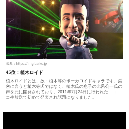
出典：
https://img.barks.jp
45位：植木ロイド
植木ロイドとは、故・植木等のボーカロイドキャラです。厳
密に言うと植木等氏ではなく、植木氏の息子の比呂公一氏の
声を元に開発されており、2011年7月24日に行われたニコニ
コ生放送で初めて発表され話題になりました。