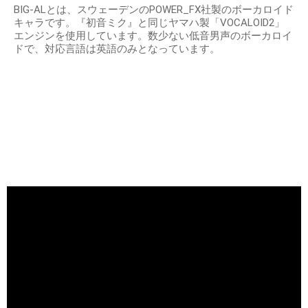
BIG-ALとは、スウェーデンのPOWER_FX社製のボーカロイド
キャラです。『初音ミク』と同じヤマハ製「VOCALOID2」
エンジンを使用しています。数少ない低音男声のボーカロイ
ドで、対応言語は英語のみとなっています。