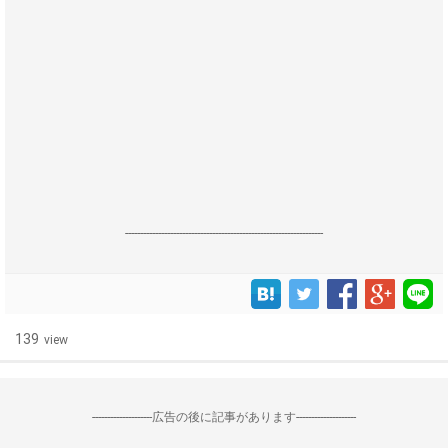
------------------------------------------------------------------
139
view
--------------------広告の後に記事があります--------------------