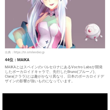
出典：
https://tn.smilevideo.jp
44位：MAIKA
MAIKAとはスペインのバルセロナにあるVoctro Labsが開発
したボーカロイドキャラで、先行したBruno(ブルーノ)、
Clara(クララ)とは趣がかなり異なり、日本のボーカロイドデ
ザインの影響が強いものになっています。