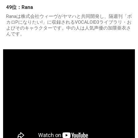
49位：Rana
Ranaは株式会社ウィーヴがヤマハと共同開発し、隔週刊「ボ
カロPになりたい!」に収録されるVOCALOID3ライブラリ・お
よびそのキャラクターです。中の人は人気声優の加隈亜衣さ
んです。