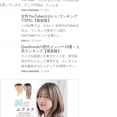
YouTuber「ちょんまげ小僧」の人気が急
上昇しています。そこで今回は、ちょんま…
maru.wanwan
/ 5 view
女性YouTuberかわいいランキング
TOP51【最新版】
この記事では、かわいい女性YouTuberを
51人、ランキング形式でご紹介。
YouTuberデビューを果たし…
kent.n
/ 16 view
QuizKnockの歴代メンバー19選！人
気ランキング【最新版】
クイズを題材とす東大クイズ王・伊沢拓
司が中心となって運営する、エンタメと
知を融合させたメディアるWEBメディ…
maru.wanwan
/ 6 view