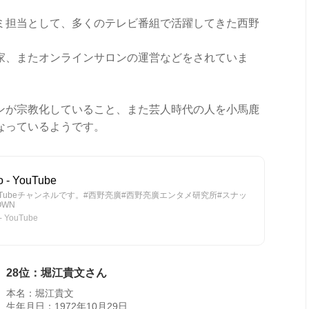
ミ担当として、多くのテレビ番組で活躍してきた西野
著作家、またオンラインサロンの運営などをされていま
ンが宗教化していること、また芸人時代の人を小馬鹿
なっているようです。
o - YouTube
Tubeチャンネルです。#西野亮廣#西野亮廣エンタメ研究所#スナッ
OWN
- YouTube
28位：堀江貴文さん
本名：堀江貴文
生年月日：1972年10月29日