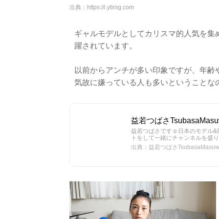
出典：
https://i.ytimg.com
ギャルモデルとしてカリスマ的人気を集めて
躍されています。
以前からアンチが多い印象ですが、年齢
気故に嫌っている人も多いということな
益若つばさTsubasaMasuwa
益若つばさです☺︎日本のモデル
トをして一緒にチャンネルを盛り
出典：益若つばさTsubasaMasuwak