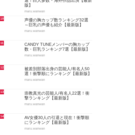
選！白人多数・海外作品出演【最新
版】
maru.wanwan
10
声優の胸カップ数ランキング32選
～巨乳の声優も紹介【最新版】
maru.wanwan
11
CANDY TUNEメンバーの胸カップ
数・巨乳ランキング7選【最新版】
maru.wanwan
12
被差別部落出身の芸能人/有名人50
選！衝撃順にランキング【最新版】
maru.wanwan
13
崇教真光の芸能人/有名人22選！衝
撃ランキング【最新版】
maru.wanwan
14
AV女優30人の引退と現在！衝撃順
にランキング【最新版】
maru.wanwan