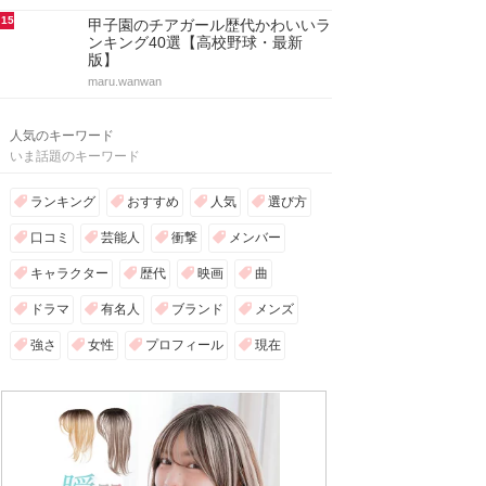
15
甲子園のチアガール歴代かわいいラ
ンキング40選【高校野球・最新
版】
maru.wanwan
人気のキーワード
いま話題のキーワード
ランキング
おすすめ
人気
選び方
口コミ
芸能人
衝撃
メンバー
キャラクター
歴代
映画
曲
ドラマ
有名人
ブランド
メンズ
強さ
女性
プロフィール
現在