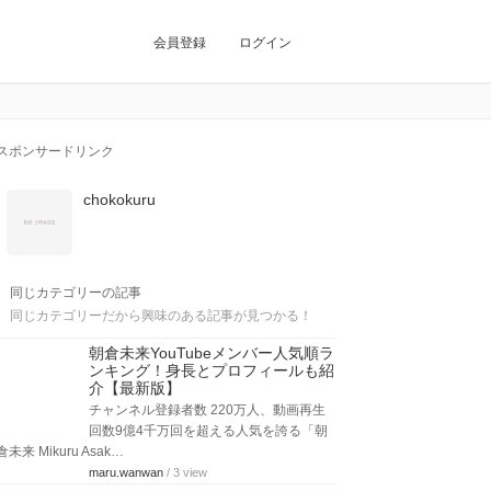
会員登録
ログイン
スポンサードリンク
chokokuru
同じカテゴリーの記事
同じカテゴリーだから興味のある記事が見つかる！
朝倉未来YouTubeメンバー人気順ラ
ンキング！身長とプロフィールも紹
介【最新版】
チャンネル登録者数 220万人、動画再生
回数9億4千万回を超える人気を誇る「朝
倉未来 Mikuru Asak…
maru.wanwan
/ 3 view