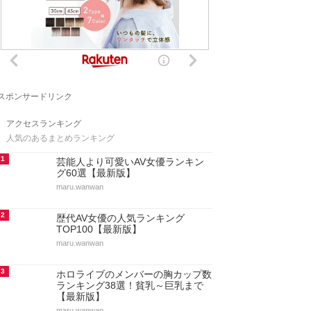
スポンサードリンク
アクセスランキング
人気のあるまとめランキング
1
芸能人より可愛いAV女優ランキン
グ60選【最新版】
maru.wanwan
2
歴代AV女優の人気ランキング
TOP100【最新版】
maru.wanwan
3
ホロライブのメンバーの胸カップ数
ランキング38選！貧乳～巨乳まで
【最新版】
maru.wanwan