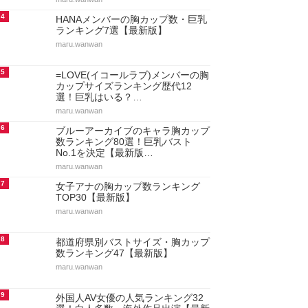
4
HANAメンバーの胸カップ数・巨乳
ランキング7選【最新版】
maru.wanwan
5
=LOVE(イコールラブ)メンバーの胸
カップサイズランキング歴代12
選！巨乳はいる？…
maru.wanwan
6
ブルーアーカイブのキャラ胸カップ
数ランキング80選！巨乳バスト
No.1を決定【最新版…
maru.wanwan
7
女子アナの胸カップ数ランキング
TOP30【最新版】
maru.wanwan
8
都道府県別バストサイズ・胸カップ
数ランキング47【最新版】
maru.wanwan
9
外国人AV女優の人気ランキング32