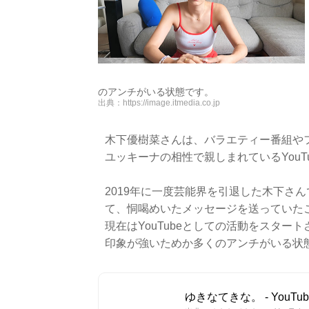
のアンチがいる状態です。
出典：
https://image.itmedia.co.jp
木下優樹菜さんは、バラエティー番組や
ユッキーナの相性で親しまれているYouTu
2019年に一度芸能界を引退した木下さ
て、恫喝めいたメッセージを送っていた
現在はYouTubeとしての活動をスタ
印象が強いためか多くのアンチがいる状
ゆきなてきな。 - YouTub