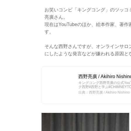
お笑いコンビ「キングコング」のツッコ
亮廣さん。
現在はYouTubeのほか、絵本作家、
す。
そんな西野さんですが、オンラインサロ
にしたような発言などが嫌われる原因と
西野亮廣 / Akihiro Nishin
キングコング西野亮廣の公式You
ク西野#西野と学ぶ#CHIMNEYT
出典：西野亮廣 / Akihiro Nishino 