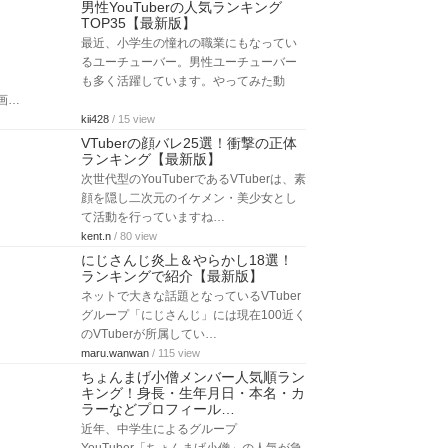
男性YouTuberの人気ランキング
TOP35【最新版】
最近、小学生の憧れの職業にもなってい
るユーチューバー。男性ユーチューバー
も多く活躍しています。やってみた動
画…
kii428
/ 15 view
VTuberの顔バレ25選！衝撃の正体
ランキング【最新版】
次世代型のYouTuberであるVTuberは、素
顔を隠し二次元のイケメン・美少女とし
て活動を行っていますね…
kent.n
/ 80 view
にじさんじ炎上＆やらかし18選！
ランキングで紹介【最新版】
ネットで大きな話題となっているVTuber
グループ「にじさんじ」には現在100近く
のVTuberが所属してい…
maru.wanwan
/ 115 view
ちょんまげ小僧メンバー人気順ラン
キング！身長・生年月日・本名・カ
ラーなどプロフィール…
近年、中学生によるグループ