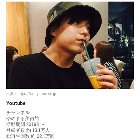
出典：
https://ord.yahoo.co.jp
Youtube
チャンネル
ゆめまる美術館
活動期間 2018年 -
登録者数 約 13.1万人
総再生回数 約 22.1万回