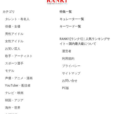
カテゴリ
特集一覧
タレント・有名人
キュレーター一覧
俳優・女優
キーワード一覧
男性アイドル
RANK1[ランク1]｜人気ランキングサ
女性アイドル
イト～国内最大級について
お笑い芸人
運営者
歌手・アーティスト
利用規約
スポーツ選手
プライバシー
モデル
サイトマップ
声優・アニメ・漫画
お問い合せ
YouTuber・配信者
PC版
テレビ・映画
韓国・アジア
海外・世界