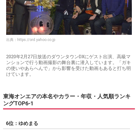
出典：
https://ord.yahoo.co.jp
2020年2月27日放送のダウンタウンDXにゲスト出演、高級マ
ンションで行う動画撮影の舞台裏に潜入しています。「ガキ
の使いやあらへんで」から影響を受けた動画もあると打ち明
けています。
東海オンエアの本名やカラー・年収・人気順ランキ
ングTOP6-1
6位：ゆめまる