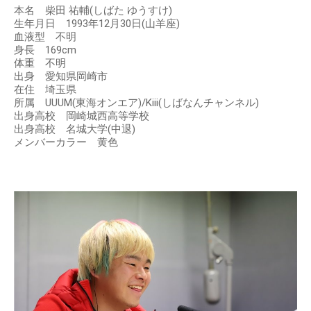
本名 柴田 祐輔(しばた ゆうすけ)
生年月日 1993年12月30日(山羊座)
血液型 不明
身長 169cm
体重 不明
出身 愛知県岡崎市
在住 埼玉県
所属 UUUM(東海オンエア)/Kiii(しばなんチャンネル)
出身高校 岡崎城西高等学校
出身高校 名城大学(中退)
メンバーカラー 黄色