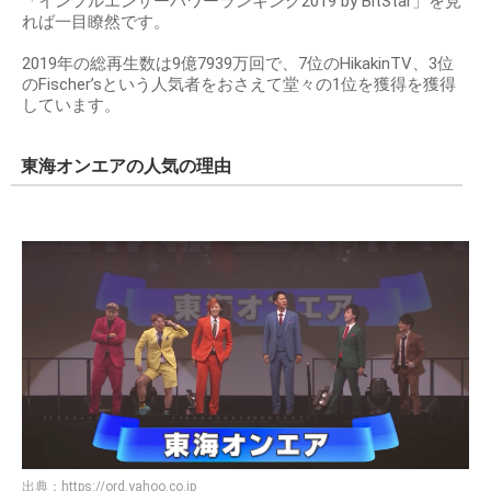
「インフルエンサーパワーランキング2019 by BitStar」を見
れば一目瞭然です。
2019年の総再生数は9億7939万回で、7位のHikakinTV、3位
のFischer’sという人気者をおさえて堂々の1位を獲得を獲得
しています。
東海オンエアの人気の理由
出典：
https://ord.yahoo.co.jp