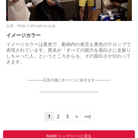
出典：
https://ord.yahoo.co.jp
イメージカラー
イメージカラーは黄色で、動画内の発言も黄色のテロップで
表現されています。異名が「すべての能力を面白さに全振り
しちゃった人」というところからも、その面白さが伝わって
きます。
-----------------広告の後に次ページに続きます-----------------
----------------------------------------------------------------
1
2
3
>
>>|
RANK1トップページに戻る