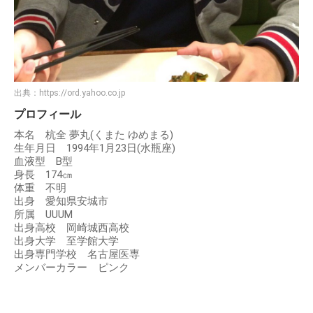
出典：
https://ord.yahoo.co.jp
プロフィール
本名 杭全 夢丸(くまた ゆめまる)
生年月日 1994年1月23日(水瓶座)
血液型 B型
身長 174㎝
体重 不明
出身 愛知県安城市
所属 UUUM
出身高校 岡崎城西高校
出身大学 至学館大学
出身専門学校 名古屋医専
メンバーカラー ピンク