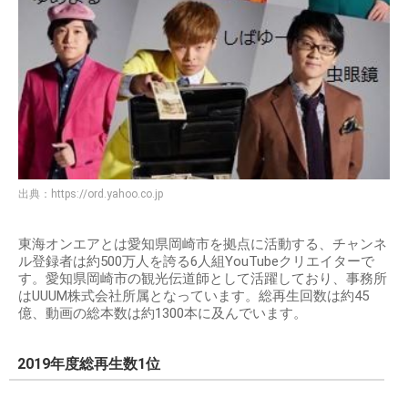
出典：
https://ord.yahoo.co.jp
東海オンエアとは愛知県岡崎市を拠点に活動する、チャンネ
ル登録者は約500万人を誇る6人組YouTubeクリエイターで
す。愛知県岡崎市の観光伝道師として活躍しており、事務所
はUUUM株式会社所属となっています。総再生回数は約45
億、動画の総本数は約1300本に及んでいます。
2019年度総再生数1位