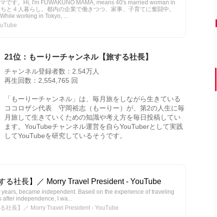
 I'm FUWAKUNO MAMA, means 40's married woman in
どもたちと４人暮らし。都内の企業で働きつつ、家事、子育てに奮闘中。
rking in Tokyo, ...
Tube
21位：もーりーチャンネル【旅する社長】
チャンネル登録者数：2.54万人
再生回数：2,554,765 回
「もーりーチャンネル」は、毎月旅をしながら生きている
ココロザシ代表 守岡裕志（もーりー）が、第2の人生に毎
月旅して生きていくための知識や考え方を毎日投稿してい
ます。YouTubeチャンネル運営を自らYouTuberとして実践
してYouTubeを研究しているそうです。
 Morry Travel President - YouTube
9 years, became independent. Based on the experience of traveling
s after independence, I wa...
orry Travel President - YouTube