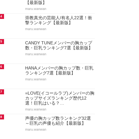
【最新版】
maru.wanwan
4
崇教真光の芸能人/有名人22選！衝
撃ランキング【最新版】
maru.wanwan
5
CANDY TUNEメンバーの胸カップ
数・巨乳ランキング7選【最新版】
maru.wanwan
6
HANAメンバーの胸カップ数・巨乳
ランキング7選【最新版】
maru.wanwan
7
=LOVE(イコールラブ)メンバーの胸
カップサイズランキング歴代12
選！巨乳はいる？…
maru.wanwan
8
声優の胸カップ数ランキング32選
～巨乳の声優も紹介【最新版】
maru.wanwan