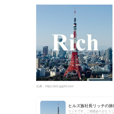
出典：
https://yt3.ggpht.com
ヒルズ族社長リッチの旅行Vlog /
リッチです。ご視聴ありがとうご