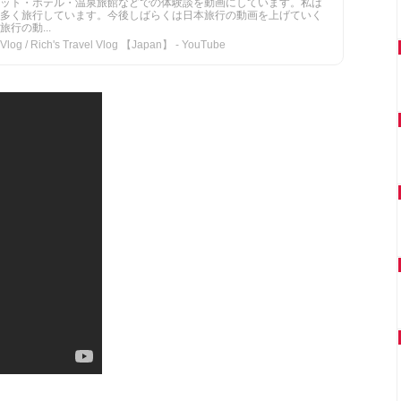
ット・ホテル・温泉旅館などでの体験談を動画にしています。私は
多く旅行しています。今後しばらくは日本旅行の動画を上げていく
行の動...
ch's Travel Vlog 【Japan】 - YouTube