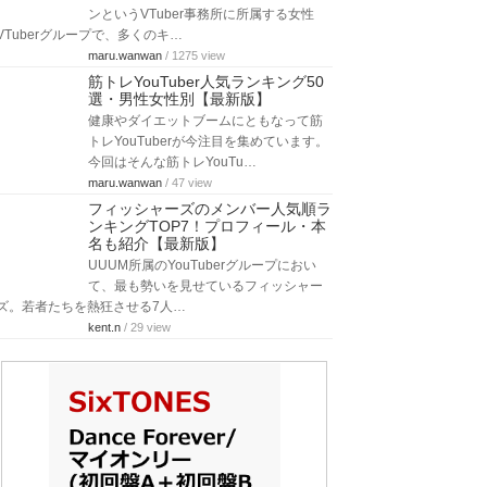
ンというVTuber事務所に所属する女性
VTuberグループで、多くのキ…
maru.wanwan
/ 1275 view
筋トレYouTuber人気ランキング50
選・男性女性別【最新版】
健康やダイエットブームにともなって筋
トレYouTuberが今注目を集めています。
今回はそんな筋トレYouTu…
maru.wanwan
/ 47 view
フィッシャーズのメンバー人気順ラ
ンキングTOP7！プロフィール・本
名も紹介【最新版】
UUUM所属のYouTuberグループにおい
て、最も勢いを見せているフィッシャー
ズ。若者たちを熱狂させる7人…
kent.n
/ 29 view