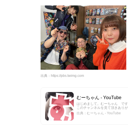
出典：
https://pbs.twimg.com
むーちゃん - YouTube
はじめまして。むーちゃん です
このチャンネルを見て頂きありが
出典：むーちゃん - YouTube