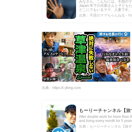
みなさん、こんちには。不惑のママです。Hi,
Japan.年下の旦那さんと子
どこにでもいるママ、人妻です。While wo
出典：不惑のママちゃんねる - You
出典：
https://i.ytimg.com
もーりーチャンネル【旅する社長】／
After double work for more than 
and living every month for 5 year
出典：もーりーチャンネル【旅する社長】／ M