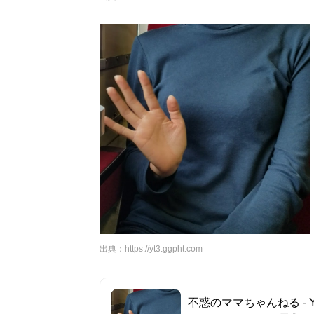
出典：
https://yt3.ggpht.com
不惑のママちゃんねる - Yo