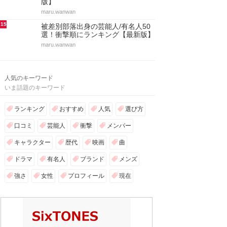
版】
maru.wanwan
15
被差別部落出身の芸能人/有名人50
選！衝撃順にランキング【最新版】
maru.wanwan
人気のキーワード
いま話題のキーワード
ランキング
おすすめ
人気
選び方
口コミ
芸能人
衝撃
メンバー
キャラクター
歴代
映画
曲
ドラマ
有名人
ブランド
メンズ
強さ
女性
プロフィール
現在