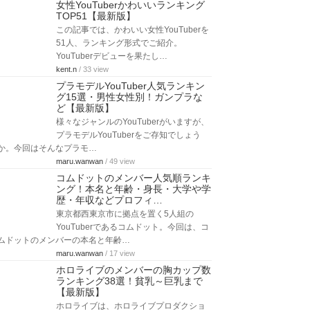
女性YouTuberかわいいランキング
TOP51【最新版】
この記事では、かわいい女性YouTuberを
51人、ランキング形式でご紹介。
YouTuberデビューを果たし…
kent.n
/ 33 view
プラモデルYouTuber人気ランキン
グ15選・男性女性別！ガンプラな
ど【最新版】
様々なジャンルのYouTuberがいますが、
プラモデルYouTuberをご存知でしょう
か。今回はそんなプラモ…
maru.wanwan
/ 49 view
コムドットのメンバー人気順ランキ
ング！本名と年齢・身長・大学や学
歴・年収などプロフィ…
東京都西東京市に拠点を置く5人組の
YouTuberであるコムドット。今回は、コ
ムドットのメンバーの本名と年齢…
maru.wanwan
/ 17 view
ホロライブのメンバーの胸カップ数
ランキング38選！貧乳～巨乳まで
【最新版】
ホロライブは、ホロライブプロダクショ