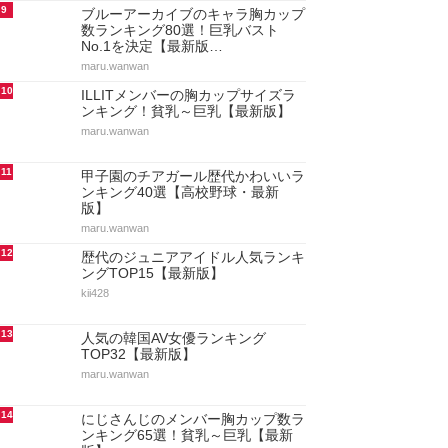
9
ブルーアーカイブのキャラ胸カップ
数ランキング80選！巨乳バスト
No.1を決定【最新版…
maru.wanwan
10
ILLITメンバーの胸カップサイズラ
ンキング！貧乳～巨乳【最新版】
maru.wanwan
11
甲子園のチアガール歴代かわいいラ
ンキング40選【高校野球・最新
版】
maru.wanwan
12
歴代のジュニアアイドル人気ランキ
ングTOP15【最新版】
kii428
13
人気の韓国AV女優ランキング
TOP32【最新版】
maru.wanwan
14
にじさんじのメンバー胸カップ数ラ
ンキング65選！貧乳～巨乳【最新