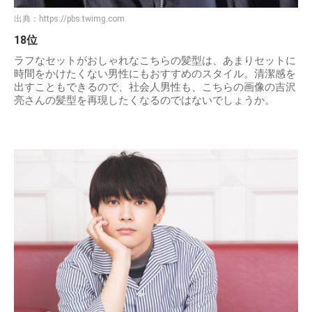
出典：
https://pbs.twimg.com
18位
ラフなセットがおしゃれなこちらの髪型は、あまりセットに
時間をかけたくない男性にもおすすめのスタイル。清潔感を
出すこともできるので、社会人男性も、こちらの画像の吉沢
亮さんの髪型を再現したくなるのではないでしょうか。