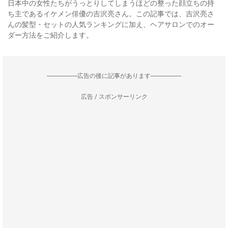
日本中の女性たちがうっとりしてしまうほどの整った顔立ちの持
ち主であるイケメン俳優の吉沢亮さん。この記事では、吉沢亮さ
んの髪型・セットの人気ランキングに加え、ヘアサロンでのオー
ダー方法をご紹介します。
--------------------広告の後に記事があります--------------------
広告 / スポンサーリンク