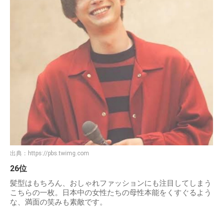
出典：
https://pbs.twimg.com
26位
髪型はもちろん、おしゃれファッションにも注目してしまう
こちらの一枚。日本中の女性たちの母性本能をくすぐるよう
な、満面の笑みも素敵です。