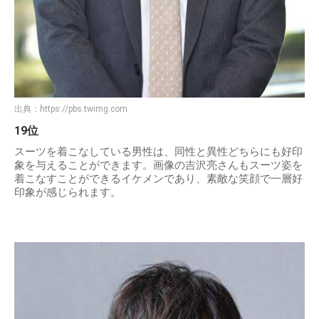
出典：
https://pbs.twimg.com
19位
スーツを着こなしている男性は、同性と異性どちらにも好印
象を与えることができます。画像の吉沢亮さんもスーツ姿を
着こなすことができるイケメンであり、素敵な笑顔で一層好
印象が感じられます。