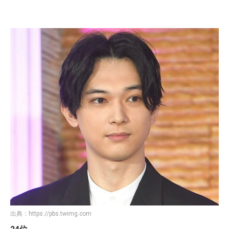
出典：
https://pbs.twimg.com