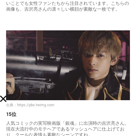
いことでも女性ファンたちから注目されています。こちらの
画像も、吉沢亮さんの凛々しい横顔が素敵な一枚です。
出典：
https://pbs.twimg.com
15位
人気コミックの実写映画版「銀魂」に出演時の吉沢亮さん。
現在大流行中のモテヘアであるマッシュヘアに仕上げてお
り、クールな表情も素敵なシーンですね。