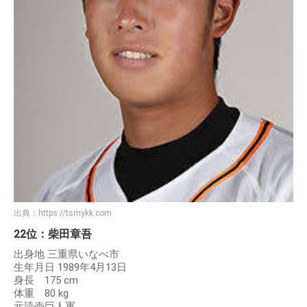
出典：
https://tsmykk.com
22位：柴田章吾
出身地 三重県いなべ市
生年月日 1989年4月13日
身長 175 cm
体重 80 kg
元読売巨人軍