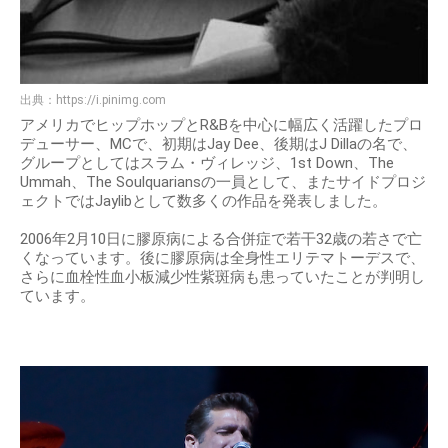
出典：
https://i.pinimg.com
アメリカでヒップホップとR&Bを中心に幅広く活躍したプロ
デューサー、MCで、初期はJay Dee、後期はJ Dillaの名で、
グループとしてはスラム・ヴィレッジ、1st Down、The
Ummah、The Soulquariansの一員として、またサイドプロジ
ェクトではJaylibとして数多くの作品を発表しました。
2006年2月10日に膠原病による合併症で若干32歳の若さで亡
くなっています。後に膠原病は全身性エリテマトーデスで、
さらに血栓性血小板減少性紫斑病も患っていたことが判明し
ています。