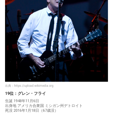
出典：
https://upload.wikimedia.org
19位：グレン・フライ
生誕 1948年11月6日
出身地 アメリカ合衆国 ミシガン州デトロイト
死没 2016年1月18日（67歳没）