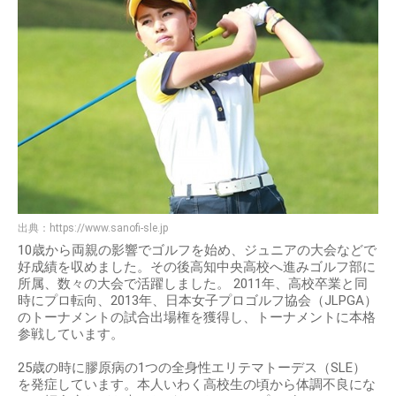
出典：
https://www.sanofi-sle.jp
10歳から両親の影響でゴルフを始め、ジュニアの大会などで
好成績を収めました。その後高知中央高校へ進みゴルフ部に
所属、数々の大会で活躍しました。 2011年、高校卒業と同
時にプロ転向、2013年、日本女子プロゴルフ協会（JLPGA）
のトーナメントの試合出場権を獲得し、トーナメントに本格
参戦しています。
25歳の時に膠原病の1つの全身性エリテマトーデス（SLE）
を発症しています。本人いわく高校生の頃から体調不良にな