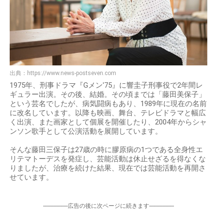
出典：
https://www.news-postseven.com
1975年、刑事ドラマ『Gメン'75』に響圭子刑事役で2年間レ
ギュラー出演。その後、結婚。その頃までは「藤田美保子」
という芸名でしたが、病気闘病もあり、1989年に現在の名前
に改名しています。以降も映画、舞台、テレビドラマと幅広
く出演、また画家として個展を開催したり、2004年からシャ
ンソン歌手として公演活動を展開しています。
そんな藤田三保子は27歳の時に膠原病の1つである全身性エ
リテマトーデスを発症し、芸能活動は休止せざるを得なくな
りましたが、治療を続けた結果、現在では芸能活動を再開さ
せています。
-----------------広告の後に次ページに続きます-----------------