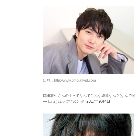
出典：
http://www.officiallyjd.com
岡田将生さんの手ってなんでこんな綺麗なん？(なんで関
— 𝚝𝚜𝚞𝚓𝚒𝚗𝚘 (@nyopiiiin)
2017年9月4日