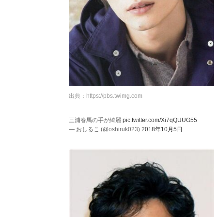
出典：
https://pbs.twimg.com
三浦春馬の手が綺麗
pic.twitter.com/Xi7qQUUG55
— おしるこ (@oshiruk023)
2018年10月5日