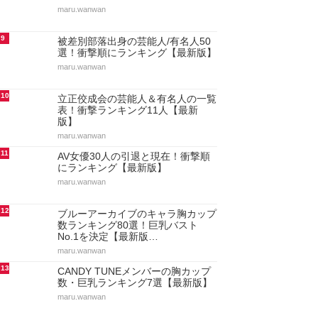
maru.wanwan
9
被差別部落出身の芸能人/有名人50
選！衝撃順にランキング【最新版】
maru.wanwan
10
立正佼成会の芸能人＆有名人の一覧
表！衝撃ランキング11人【最新
版】
maru.wanwan
11
AV女優30人の引退と現在！衝撃順
にランキング【最新版】
maru.wanwan
12
ブルーアーカイブのキャラ胸カップ
数ランキング80選！巨乳バスト
No.1を決定【最新版…
maru.wanwan
13
CANDY TUNEメンバーの胸カップ
数・巨乳ランキング7選【最新版】
maru.wanwan