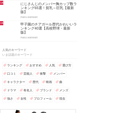
14
にじさんじのメンバー胸カップ数ラ
ンキング65選！貧乳～巨乳【最新
版】
maru.wanwan
15
甲子園のチアガール歴代かわいいラ
ンキング40選【高校野球・最新
版】
maru.wanwan
人気のキーワード
いま話題のキーワード
ランキング
おすすめ
人気
選び方
口コミ
芸能人
衝撃
メンバー
キャラクター
歴代
映画
曲
ドラマ
有名人
ブランド
メンズ
強さ
女性
プロフィール
現在