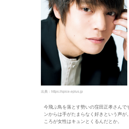
出典：
https://spice.eplus.jp
今飛ぶ鳥を落とす勢いの窪田正孝さんで
ンからは手がたまらなく好きという声が
ころが女性はキュンとくるんだとか。