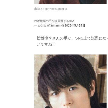
出典：
https://pics.prcm.jp
松坂桃李の手が綺麗過ぎる👏💕
— ひとみ (@rmnrmn4)
2019年5月14日
松坂桃李さんの手が、SNS上で話題に
いですね！