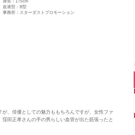
身長：175cm
血液型：B型
事務所：スターダストプロモーション
すが、俳優としての魅力ももちろんですが、女性ファ
。窪田正孝さんの手の男らしい血管が出た筋張ったと