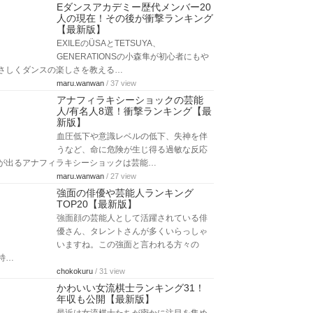
Eダンスアカデミー歴代メンバー20
人の現在！その後が衝撃ランキング
【最新版】
EXILEのÜSAとTETSUYA、
GENERATIONSの小森隼が初心者にもや
さしくダンスの楽しさを教える…
maru.wanwan
/ 37 view
アナフィラキシーショックの芸能
人/有名人8選！衝撃ランキング【最
新版】
血圧低下や意識レベルの低下、失神を伴
うなど、命に危険が生じ得る過敏な反応
が出るアナフィラキシーショックは芸能…
maru.wanwan
/ 27 view
強面の俳優や芸能人ランキング
TOP20【最新版】
強面顔の芸能人として活躍されている俳
優さん、タレントさんが多くいらっしゃ
いますね。この強面と言われる方々の
特…
chokokuru
/ 31 view
かわいい女流棋士ランキング31！
年収も公開【最新版】