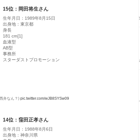
15位：岡田将生さん
生年月日：1989年8月15日
出身地：東京都
身長
181 cm[1]
血液型
AB型
事務所
スターダストプロモーション
西弁なん？)
pic.twitter.com/wJB8SYSw09
14位：窪田正孝さん
生年月日：1988年8月6日
出身地：神奈川県