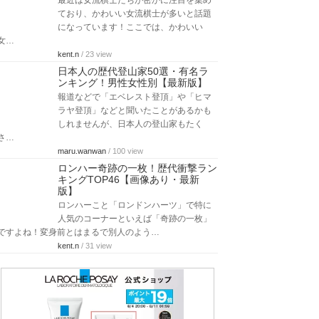
最近は女流棋士たちが密かに注目を集め
ており、かわいい女流棋士が多いと話題
になっています！ここでは、かわいい
女…
kent.n
/ 23 view
日本人の歴代登山家50選・有名ラ
ンキング！男性女性別【最新版】
報道などで「エベレスト登頂」や「ヒマ
ラヤ登頂」などと聞いたことがあるかも
しれませんが、日本人の登山家もたく
さ…
maru.wanwan
/ 100 view
ロンハー奇跡の一枚！歴代衝撃ラン
キングTOP46【画像あり・最新
版】
ロンハーこと「ロンドンハーツ」で特に
人気のコーナーといえば「奇跡の一枚」
ですよね！変身前とはまるで別人のよう…
kent.n
/ 31 view