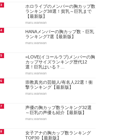
3
ホロライブのメンバーの胸カップ数
ランキング38選！貧乳～巨乳まで
【最新版】
maru.wanwan
4
HANAメンバーの胸カップ数・巨乳
ランキング7選【最新版】
maru.wanwan
5
=LOVE(イコールラブ)メンバーの胸
カップサイズランキング歴代12
選！巨乳はいる？…
maru.wanwan
6
崇教真光の芸能人/有名人22選！衝
撃ランキング【最新版】
maru.wanwan
7
声優の胸カップ数ランキング32選
～巨乳の声優も紹介【最新版】
maru.wanwan
8
女子アナの胸カップ数ランキング
TOP30【最新版】