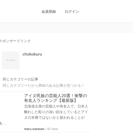
会員登録
ログイン
スポンサードリンク
chokokuru
同じカテゴリーの記事
同じカテゴリーだから興味のある記事が見つかる！
アイヌ民族の芸能人20選！衝撃の
有名人ランキング【最新版】
北海道出身の芸能人や有名人で、日本人
離れした彫りの深い顔をしているとアイ
ヌの末裔ではないかと疑われることが
あ…
maru.wanwan
/ 40 view