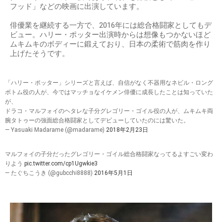
フッド」などの映画に出演しています。
俳優業を継続する一方で、2016年には総合格闘家としてもデ
ビュー。ハリー・ポッター出演時からは想像もつかないほど
ムキムキのボディーに鍛えており、日本の柔術で筋肉を作り
上げたそうです。
「ハリー・ポッター」シリーズと言えば、自信がなく不器用なネビル・ロング
ボトム役の人が、今ではマッチョなイケメン俳優に成長したことは知っていた
が、
ドラコ・マルフォイのヘタレな子分グレゴリー・ゴイル役の人が、ムキムキ両
腕タトゥーの強面総合格闘家としてデビューしていたのには驚いた。
— Yasuaki Madarame (@madarame)
2018年2月23日
マルフォイの子分だったグレゴリー・ゴイル総合格闘家なってるよすごい変わ
りよう
pic.twitter.com/cp1Ugwkie3
— たぐちこうき (@gubcchi8888)
2016年5月1日