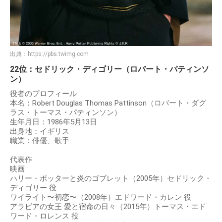
出典：
https://pbs.twimg.com
22位：セドリック・ディゴリー（ロバート・パティンソ
ン）
役者のプロフィール
本名：Robert Douglas Thomas Pattinson（ロバート・ダグ
ラス・トーマス・パティンソン）
生年月日：1986年5月13日
出身地：イギリス
職業：俳優、歌手
代表作
映画
ハリー・ポッターと炎のゴブレット（2005年）セドリック・
ディゴリー 役
ワイライト〜初恋〜（2008年）エドワード・カレン 役
アラビアの女王 愛と宿命の日々（2015年）トーマス・エド
ワード・ロレンス 役