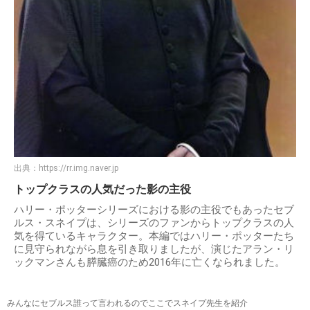
出典：
https://rr.img.naver.jp
トップクラスの人気だった影の主役
ハリー・ポッターシリーズにおける影の主役でもあったセブ
ルス・スネイプは、シリーズのファンからトップクラスの人
気を得ているキャラクター。本編ではハリー・ポッターたち
に見守られながら息を引き取りましたが、演じたアラン・リ
ックマンさんも膵臓癌のため2016年に亡くなられました。
みんなにセブルス誰って言われるのでここでスネイプ先生を紹介