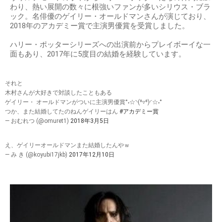
わり、熱い展開の数々に根強いファンが多いシリウス・ブラ
ック。名俳優のゲイリー・オールドマンさんが演じており、
2018年のアカデミー賞で主演男優賞を受賞しました。
ハリー・ポッターシリーズへの出演前からプレイボーイな一
面もあり、2017年に5度目の結婚を経験しています。
それと
木村さんが大好きで対談したこともある
ゲイリー・ オールドマンがついに主演男優賞°˖☆◝(⁰▿⁰)◜☆˖°
つか、また結婚してたのねんゲイリーはん
#アカデミー賞
— おむれつ (@omuret1)
2018年3月5日
え、ゲイリーオールドマンまた結婚したんやｗ
— み き (@koyubi17jkb)
2017年12月10日