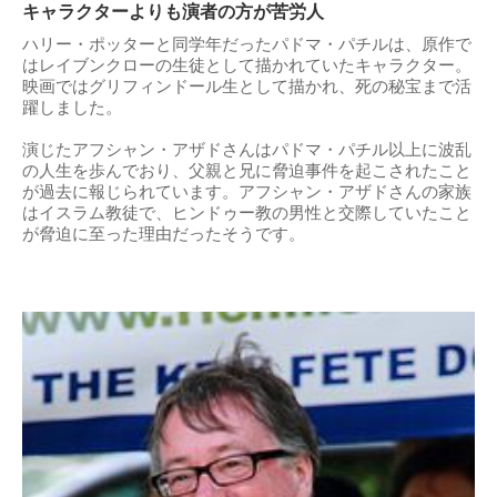
キャラクターよりも演者の方が苦労人
ハリー・ポッターと同学年だったパドマ・パチルは、原作で
はレイブンクローの生徒として描かれていたキャラクター。
映画ではグリフィンドール生として描かれ、死の秘宝まで活
躍しました。
演じたアフシャン・アザドさんはパドマ・パチル以上に波乱
の人生を歩んでおり、父親と兄に脅迫事件を起こされたこと
が過去に報じられています。アフシャン・アザドさんの家族
はイスラム教徒で、ヒンドゥー教の男性と交際していたこと
が脅迫に至った理由だったそうです。