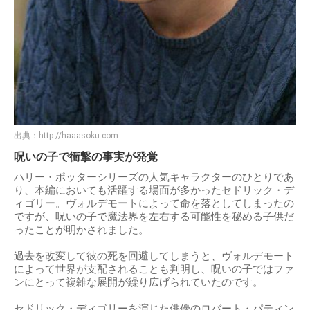
出典：
http://haaasoku.com
呪いの子で衝撃の事実が発覚
ハリー・ポッターシリーズの人気キャラクターのひとりであ
り、本編においても活躍する場面が多かったセドリック・デ
ィゴリー。ヴォルデモートによって命を落としてしまったの
ですが、呪いの子で魔法界を左右する可能性を秘める子供だ
ったことが明かされました。
過去を改変して彼の死を回避してしまうと、ヴォルデモート
によって世界が支配されることも判明し、呪いの子ではファ
ンにとって複雑な展開が繰り広げられていたのです。
セドリック・ディゴリーを演じた俳優のロバート・パティン