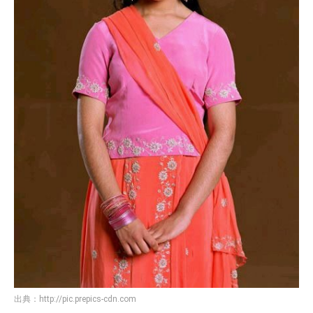
出典：
http://pic.prepics-cdn.com