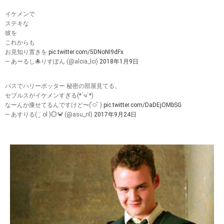
イケメンで
ステキな
彼を
これからも
お見知り置きを
pic.twitter.com/5DNoNI9dFx
— あーるし🐙りすぽん (@alcia_lci)
2018年1月9日
バスでハリーポッター 秘密の部屋見てる。
セブルスがイケメンすぎる(*´ч`*)
なーんか痩せてるんですけど〜( ᷇࿀ ᷆ )
pic.twitter.com/DaDEjOMbSG
— あすりる( ¨̮ ol )💮🦀 (@asu_ril)
2017年9月24日