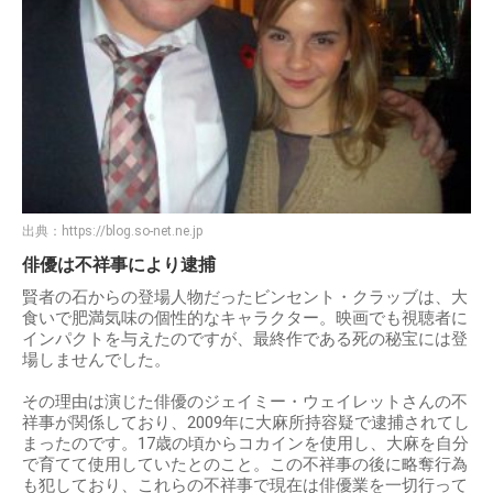
出典：
https://blog.so-net.ne.jp
俳優は不祥事により逮捕
賢者の石からの登場人物だったビンセント・クラッブは、大
食いで肥満気味の個性的なキャラクター。映画でも視聴者に
インパクトを与えたのですが、最終作である死の秘宝には登
場しませんでした。
その理由は演じた俳優のジェイミー・ウェイレットさんの不
祥事が関係しており、2009年に大麻所持容疑で逮捕されてし
まったのです。17歳の頃からコカインを使用し、大麻を自分
で育てて使用していたとのこと。この不祥事の後に略奪行為
も犯しており、これらの不祥事で現在は俳優業を一切行って