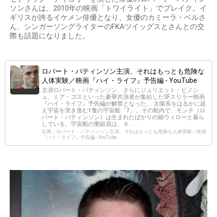
ソンさんは、2010年の映画「トワイライト」でブレイク。イ
ギリスが誇るイケメン俳優となり、女優のカミーラ・ベルさ
ん、シンガーソングライターのFKAツイッグスとさんとの交
際も話題になりました。
ロバート・パティンソン主演、それはもっとも危険な
人体実験／映画『ハイ・ライフ』予告編 - YouTube
主演ロバート・パティンソン、さらにジュリエット・ビノシ
ュ、ミア・ゴスといった豪華共演者が集結したSFスリラー映画
『ハイ・ライフ』予告編が解禁となった。 太陽系をはるかに超
え宇宙を突き進む1隻の宇宙船「7」。その船内で、モンテ（ロ
バート・パティンソン）は生まれたばかりの娘ウィローと暮ら
している。宇宙船の乗組員は、９...
出典：ロバート・パティンソン主演、それはもっとも危険な人体実験／映画
『ハイ・ライフ』予告編 - YouTube