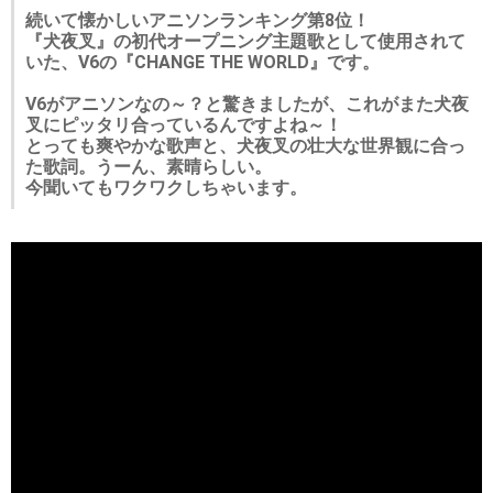
続いて懐かしいアニソンランキング第8位！
『犬夜叉』の初代オープニング主題歌として使用されて
いた、V6の『CHANGE THE WORLD』です。
V6がアニソンなの～？と驚きましたが、これがまた犬夜
叉にピッタリ合っているんですよね～！
とっても爽やかな歌声と、犬夜叉の壮大な世界観に合っ
た歌詞。うーん、素晴らしい。
今聞いてもワクワクしちゃいます。