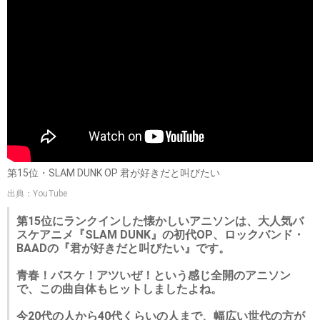
第15位・SLAM DUNK OP 君が好きだと叫びたい
出典：YouTube
第15位にランクインした懐かしいアニソンは、大人気バ
スケアニメ『SLAM DUNK』の初代OP、ロックバンド・
BAADの『君が好きだと叫びたい』です。
青春！バスケ！アツいぜ！という感じ全開のアニソン
で、この曲自体もヒットしましたよね。
今20代の人から40代くらいの人まで、幅広い世代の方が