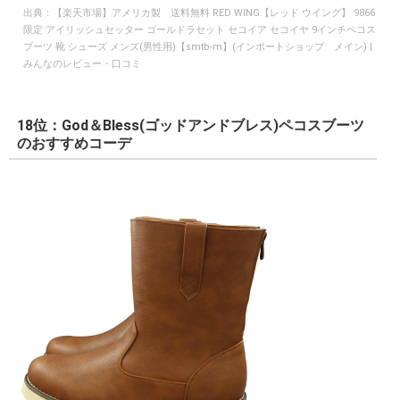
出典：
【楽天市場】アメリカ製 送料無料 RED WING【レッド ウイング】 9866
限定 アイリッシュセッター ゴールドラセット セコイア セコイヤ 9インチペコス
ブーツ 靴 シューズ メンズ(男性用)【smtb-m】(インポートショップ メイン) |
みんなのレビュー・口コミ
18位：God＆Bless(ゴッドアンドブレス)ペコスブーツ
のおすすめコーデ