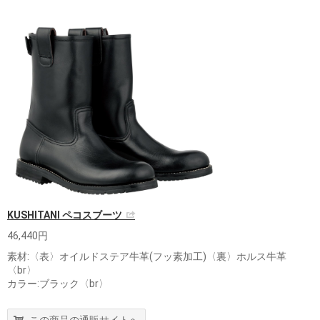
KUSHITANI ペコスブーツ
46,440円
素材:〈表〉オイルドステア牛革(フッ素加工)〈裏〉ホルス牛革
〈br〉
カラー:ブラック〈br〉
この商品の通販サイトへ