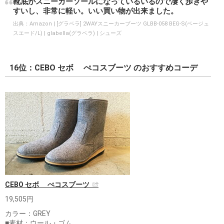
靴底がスニーカーソールになっているいるので凄く歩きや
すいし、非常に軽い。いい買い物が出来ました。
出典：
Amazon | [グラベラ] 2WAYスニーカーブーツ GLBB-058 BEG-S(ベージュ
スエード/L) | glabella(グラベラ) | シューズ
16位：CEBO セボ ぺコスブーツ のおすすめコーデ
CEBO セボ ぺコスブーツ
19,505円
カラー：GREY
■素材：ウール・ゴム