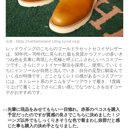
出典：
https://northernisland.c.blog.so-net.ne.jp
レッドウイングのこちらのゴールドラセットセコイヤレザー
は、50年代～70年代に見られた最も良質かつファンの多いき
つね色を見事に再現した究極と呼ぶにふさわしいペコスブー
ツです。さらにグットイヤー製法を採用し、使用していくう
ちにインソールが自然と沈んでいき、自分の足型に馴染んで
いく点が特徴です。どことなくレトロ感があるペコスブーツ
には、ストレート系のデニムをブーツアウトで履き、1度織
り上げて履くことでさらに良い感じでなつかしさを出すコー
デがおすすめです。
先輩に現品をみせてもらい一目惚れ。赤茶のペコスを購入
予定だったのですが質感の良さでこちらに決めました！ジ
ーンズ以外でもしっくりきそうな色で着まわし抜群だと感
じた事も購入の決め手となりました。