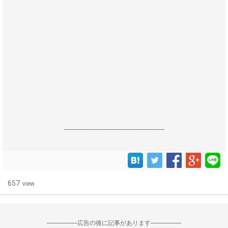
------------------------------------------------------------------
657
view
--------------------広告の後に記事があります--------------------