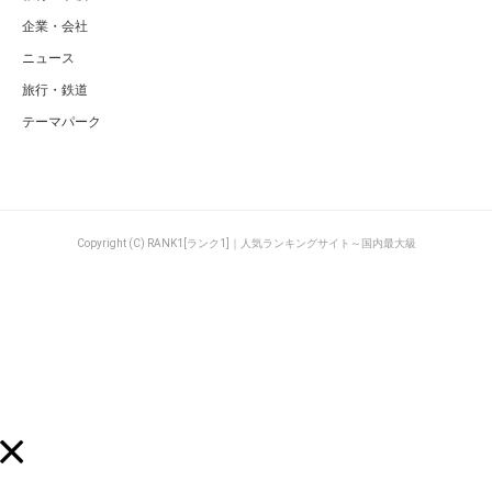
企業・会社
ニュース
旅行・鉄道
テーマパーク
Copyright (C) RANK1[ランク1]｜人気ランキングサイト～国内最大級