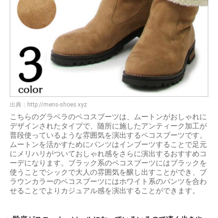
出典：
http://mens-shoes.xyz
こちらのグラベラのペコスブーツは、ムートンがおしゃれに
デザインされたタイプで、随所に施したアンティーク加工が
普段使っているような雰囲気を演出するペコスブーツです。
ムートンを活かすためにパンツはインブーツすることで足元
にメリハリがついておしゃれ感をさらに演出するおすすめコ
ーデになります。ブラック系のペコスブーツにはブラックを
使うことでシックで大人の雰囲気を醸し出すことができ、ブ
ラウンカラーのペコスブーツにはホワイト系のパンツを合わ
せることでよりカジュアル感を演出することができます。