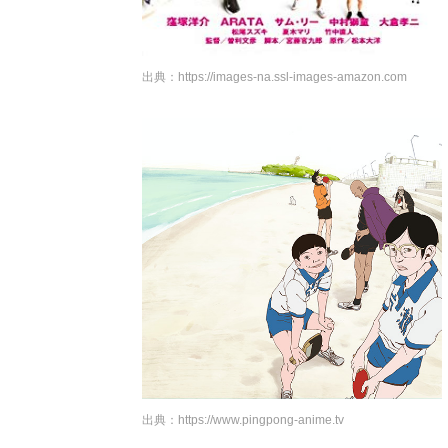
出典：
https://images-na.ssl-images-amazon.com
出典：
https://www.pingpong-anime.tv