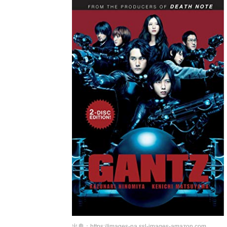
出典：
https://images-na.ssl-images-amazon.com