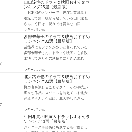
山口達也のドラマ＆映画おすすめラ
ンキング25選【最新版】
元TOKIOのメンバーで、現在は芸能界を
引退して第一線から退いている山口達也
さん。今回は、現在では貴重な山口…
マギー
/ 5 view
多部未華子のドラマ＆映画おすすめ
ランキング32選【最新版】
芸能界にもファンが多いと言われている
多部未華子さん。ドラマや映画にも多数
出演しておりその演技力に引き込まれ
て…
マギー
/ 1 view
北大路欣也のドラマ＆映画おすすめ
ランキング32選【最新版】
権力者を演じることが多く、その演技が
際立ち作品にスパイスを与えている北大
路欣也さん。今回は、北大路欣也さん
が…
マギー
/ 7 view
生田斗真の映画＆ドラマおすすめラ
ンキング43選【最新版】
ジャニーズ事務所に所属するも俳優とし