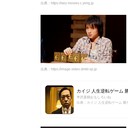
出典：
https://iwiz-movies.c.yimg.jp
出典：
https://image.video.dmkt-sp.jp
カイジ 人生逆転ゲーム 勝た
半沢直樹おもしろいね
出典：カイジ 人生逆転ゲーム 勝たな