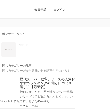
会員登録
ログイン
スポンサードリンク
kent.n
同じカテゴリーの記事
同じカテゴリーだから興味のある記事が見つかる！
歴代スーパー戦隊シリーズの人気お
すすめランキング42選と口コミ＆
選び方【最新版】
地球を守るために悪と戦うスーパー戦隊
シリーズは子どもから大人までファンの
多いテレビ番組です。およそ45年間も…
もどる
/ 7 view