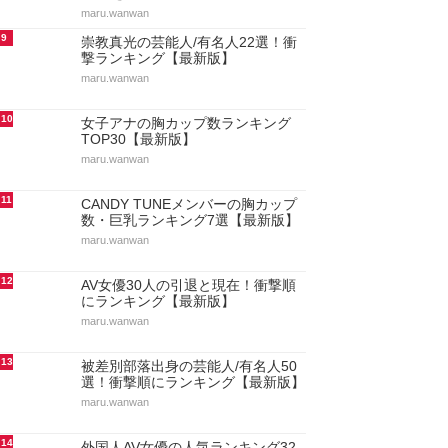
maru.wanwan
9
崇教真光の芸能人/有名人22選！衝
撃ランキング【最新版】
maru.wanwan
10
女子アナの胸カップ数ランキング
TOP30【最新版】
maru.wanwan
11
CANDY TUNEメンバーの胸カップ
数・巨乳ランキング7選【最新版】
maru.wanwan
12
AV女優30人の引退と現在！衝撃順
にランキング【最新版】
maru.wanwan
13
被差別部落出身の芸能人/有名人50
選！衝撃順にランキング【最新版】
maru.wanwan
14
外国人AV女優の人気ランキング32