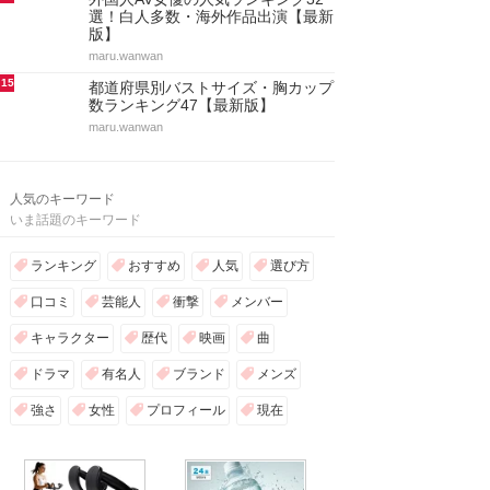
選！白人多数・海外作品出演【最新
版】
maru.wanwan
15
都道府県別バストサイズ・胸カップ
数ランキング47【最新版】
maru.wanwan
人気のキーワード
いま話題のキーワード
ランキング
おすすめ
人気
選び方
口コミ
芸能人
衝撃
メンバー
キャラクター
歴代
映画
曲
ドラマ
有名人
ブランド
メンズ
強さ
女性
プロフィール
現在