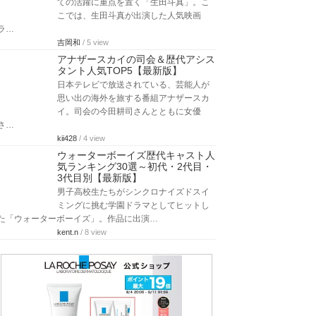
ての活躍に重点を置く「生田斗真」。こ
こでは、生田斗真が出演した人気映画
ラ…
吉岡和
/ 5 view
アナザースカイの司会＆歴代アシス
タント人気TOP5【最新版】
日本テレビで放送されている、芸能人が
思い出の海外を旅する番組アナザースカ
イ。司会の今田耕司さんとともに女優
さ…
kii428
/ 4 view
ウォーターボーイズ歴代キャスト人
気ランキング30選～初代・2代目・
3代目別【最新版】
男子高校生たちがシンクロナイズドスイ
ミングに挑む学園ドラマとしてヒットし
た「ウォーターボーイズ」。作品に出演…
kent.n
/ 8 view