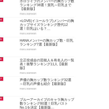
ホロライブのメンバーの胸カップ数
ランキング38選！貧乳～巨乳まで
【最新版】
maru.wanwan
4
=LOVE(イコールラブ)メンバーの胸
カップサイズランキング歴代12
選！巨乳はいる？…
maru.wanwan
5
HANAメンバーの胸カップ数・巨乳
ランキング7選【最新版】
maru.wanwan
6
立正佼成会の芸能人＆有名人の一覧
表！衝撃ランキング11人【最新
版】
maru.wanwan
7
声優の胸カップ数ランキング32選
～巨乳の声優も紹介【最新版】
maru.wanwan
8
ブルーアーカイブのキャラ胸カップ
数ランキング80選！巨乳バスト
No.1を決定【最新版…