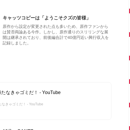
キャッツコピーは「ようこそクズの皆様」
原作から設定が変更された点も多いため、原作ファンから
は賛否両論ある今作。しかし、原作通りのスリリングな展
開は継承されており、前後編合計で40億円近い興行収入を
記録しました。
なきゃゴミだ！ - YouTube
きゃゴミだ！ - YouTube