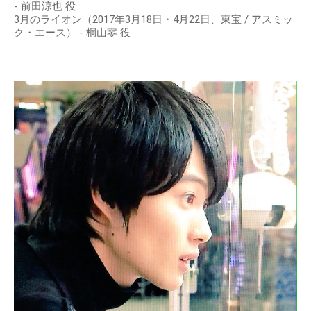
- 前田涼也 役
3月のライオン（2017年3月18日・4月22日、東宝 / アスミッ
ク・エース） - 桐山零 役