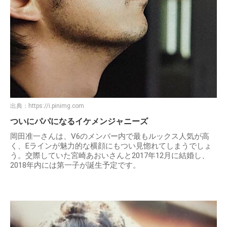
出典：
https://i.pinimg.com
ついにパパになるイケメンジャニーズ
岡田准一さんは、V6のメンバー内で最もルックス人気が高
く、Eラインが魅力的な横顔にもつい見惚れてしまうでしょ
う。交際していた宮崎あおいさんと2017年12月に結婚し、
2018年内には第一子が誕生予定です。