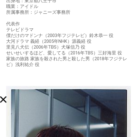
出身地：東京都八王子市
職業：アイドル
所属事務所：ジャニーズ事務所
代表作
テレビドラマ
僕だけのマドンナ（2003年フジテレビ）鈴木恭一 役
大河ドラマ 義経（2005年NHK）源義経 役
里見八犬伝（2006年TBS）犬塚信乃 役
せいせいするほど、愛してる（2016年TBS）三好海里 役
家族の旅路 家族を殺された男と殺した男（2018年フジテレ
ビ）浅利祐介 役