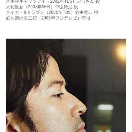
木更津キャッツアイ（2002年TBS）ぶっさん 役
大化改新（2005年NHK）中臣鎌足 役
タイガー&ドラゴン（2005年TBS）谷中竜二 役
虹を架ける王妃（2006年フジテレビ）李垠