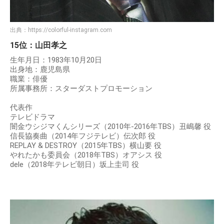
出典：
https://colorful-instagram.com
15位：山田孝之
生年月日：1983年10月20日
出身地：鹿児島県
職業：俳優
所属事務所：スターダストプロモーション
代表作
テレビドラマ
闇金ウシジマくんシリーズ（2010年-2016年TBS）丑嶋馨 役
信長協奏曲（2014年フジテレビ）伝次郎 役
REPLAY & DESTROY（2015年TBS）横山要 役
やれたかも委員会（2018年TBS）オアシス 役
dele（2018年テレビ朝日）坂上圭司 役