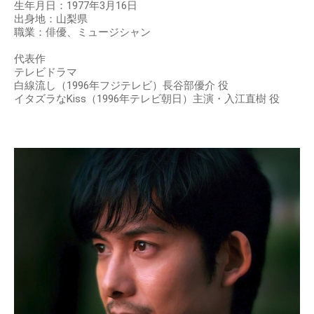
生年月日：1977年3月16日
出身地：山梨県
職業：俳優、ミュージシャン
代表作
テレビドラマ
白線流し（1996年フジテレビ）長谷部優介 役
イタズラなKiss（1996年テレビ朝日）主演・入江直樹 役