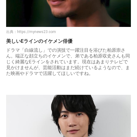
出典：
https://mynews23.com
美しいEラインのイケメン俳優
ドラマ「白線流し」での演技で一躍注目を浴びた柏原崇さ
ん。端正な顔立ちのイケメンで、弟である柏原収史さんも同
じく綺麗なEラインをされています。現在はあまりテレビで
見かけませんが、芸能活動はまだ続けているようなので、ま
た映画やドラマで活躍してほしいですね。