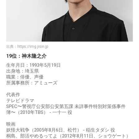
出典：
https://img.jisin.jp
19位：神木隆之介
生年月日：1993年5月19日
出身地：埼玉県
職業：俳優、声優
所属事務所：アミューズ
代表作
テレビドラマ
SPEC〜警視庁公安部公安第五課 未詳事件特別対策係事件
簿〜（2010年TBS） - 一十一 役
映画
妖怪大戦争（2005年8月6日、松竹） - 稲生タダシ 役
桐島、部活やめるってよ（2012年8月11日、ショウゲート）