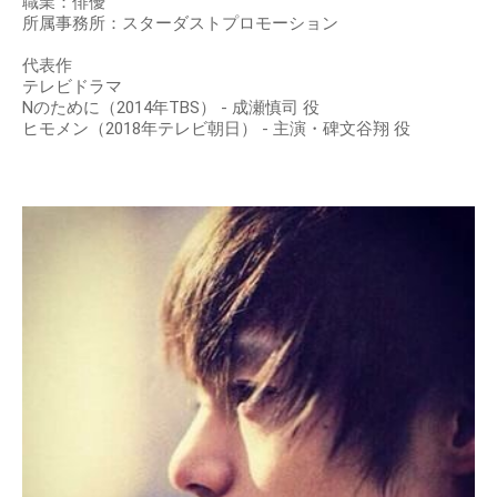
職業：俳優
所属事務所：スターダストプロモーション
代表作
テレビドラマ
Nのために（2014年TBS） - 成瀬慎司 役
ヒモメン（2018年テレビ朝日） - 主演・碑文谷翔 役