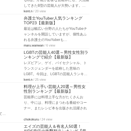
るB型。才能が必要な芸能界にも、大活躍
してきたB型の芸能人が大勢います。…
kent.n
/ 20 view
弁護士YouTuber人気ランキング
TOP23【最新版】
最近は幅広い分野の人たちがYouTubeチ
ャンネルを開設していますが、個性あふ
れる弁護士のYouYuberも…
maru.wanwan
/ 6 view
LGBTの芸能人40選～男性女性別ラ
ンキングで紹介【最新版】
レズビアン、ゲイ、バイセクシャル、ト
ランスジェンダーを総称した意味の
LGBT。今回は、LGBTの芸能人ランキ…
kent.n
/ 25 view
料理が上手い芸能人20選～男性女
性別ランキング【最新版】
芸能界には料理上手な方がたくさんお
り、中には、料理にまつわる番組やコー
ナー、またレシピ本を出版され活躍され
て…
chokokuru
/ 24 view
エイズの芸能人＆有名人50選！