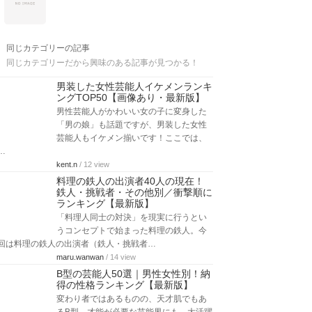
同じカテゴリーの記事
同じカテゴリーだから興味のある記事が見つかる！
男装した女性芸能人イケメンランキ
ングTOP50【画像あり・最新版】
男性芸能人がかわいい女の子に変身した
「男の娘」も話題ですが、男装した女性
芸能人もイケメン揃いです！ここでは、
…
kent.n
/ 12 view
料理の鉄人の出演者40人の現在！
鉄人・挑戦者・その他別／衝撃順に
ランキング【最新版】
「料理人同士の対決」を現実に行うとい
うコンセプトで始まった料理の鉄人。今
回は料理の鉄人の出演者（鉄人・挑戦者…
maru.wanwan
/ 14 view
B型の芸能人50選｜男性女性別！納
得の性格ランキング【最新版】
変わり者ではあるものの、天才肌でもあ