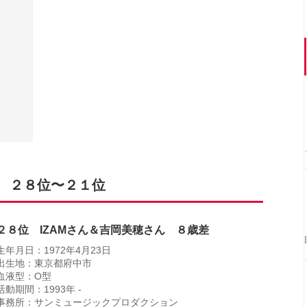
 ２８位〜２１位
２８位 IZAMさん＆吉岡美穂さん ８歳差
生年月日：1972年4月23日
出生地：東京都府中市
血液型：O型
活動期間：1993年 -
事務所：サンミュージックプロダクション