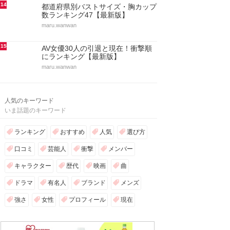
14
都道府県別バストサイズ・胸カップ
数ランキング47【最新版】
maru.wanwan
15
AV女優30人の引退と現在！衝撃順
にランキング【最新版】
maru.wanwan
人気のキーワード
いま話題のキーワード
ランキング
おすすめ
人気
選び方
口コミ
芸能人
衝撃
メンバー
キャラクター
歴代
映画
曲
ドラマ
有名人
ブランド
メンズ
強さ
女性
プロフィール
現在