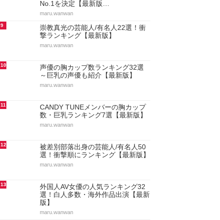
No.1を決定【最新版…
maru.wanwan
9
崇教真光の芸能人/有名人22選！衝
撃ランキング【最新版】
maru.wanwan
10
声優の胸カップ数ランキング32選
～巨乳の声優も紹介【最新版】
maru.wanwan
11
CANDY TUNEメンバーの胸カップ
数・巨乳ランキング7選【最新版】
maru.wanwan
12
被差別部落出身の芸能人/有名人50
選！衝撃順にランキング【最新版】
maru.wanwan
13
外国人AV女優の人気ランキング32
選！白人多数・海外作品出演【最新
版】
maru.wanwan