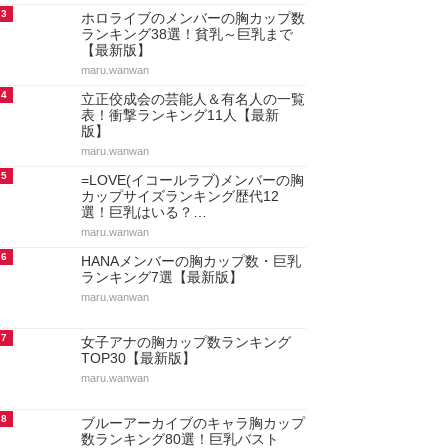
3
ホロライブのメンバーの胸カップ数
ランキング38選！貧乳～巨乳まで
【最新版】
maru.wanwan
4
立正佼成会の芸能人＆有名人の一覧
表！衝撃ランキング11人【最新
版】
maru.wanwan
5
=LOVE(イコールラブ)メンバーの胸
カップサイズランキング歴代12
選！巨乳はいる？…
maru.wanwan
6
HANAメンバーの胸カップ数・巨乳
ランキング7選【最新版】
maru.wanwan
7
女子アナの胸カップ数ランキング
TOP30【最新版】
maru.wanwan
8
ブルーアーカイブのキャラ胸カップ
数ランキング80選！巨乳バスト