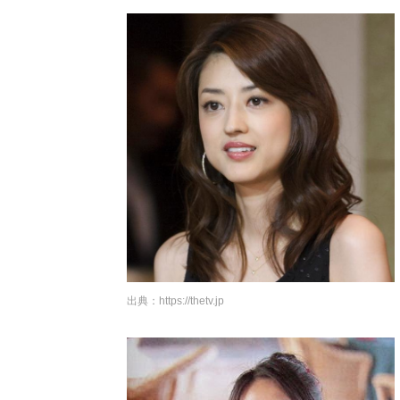
出典：
https://thetv.jp