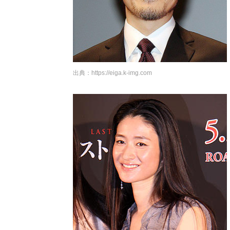
出典：
https://eiga.k-img.com