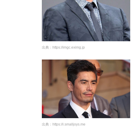
出典：
https://imgc.eximg.jp
出典：
https://i.smalljoys.me