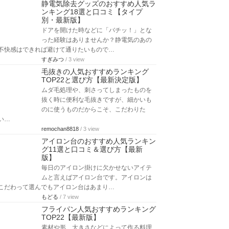
静電気除去グッズのおすすめ人気ラ
ンキング18選と口コミ【タイプ
別・最新版】
ドアを開けた時などに「バチッ！」とな
った経験はありませんか？静電気のあの
不快感はできれば避けて通りたいもので…
すぎみつ
/ 3 view
毛抜きの人気おすすめランキング
TOP22と選び方【最新決定版】
ムダ毛処理や、刺さってしまったものを
抜く時に便利な毛抜きですが、細かいも
のに使うものだからこそ、こだわりた
い…
remochan8818
/ 3 view
アイロン台のおすすめ人気ランキン
グ11選と口コミ＆選び方【最新
版】
毎日のアイロン掛けに欠かせないアイテ
ムと言えばアイロン台です。アイロンは
こだわって選んでもアイロン台はあまり…
もどる
/ 7 view
フライパン人気おすすめランキング
TOP22【最新版】
素材や形、大きさなどによって作る料理