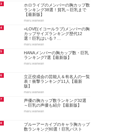
3
ホロライブのメンバーの胸カップ数
ランキング38選！貧乳～巨乳まで
【最新版】
maru.wanwan
4
=LOVE(イコールラブ)メンバーの胸
カップサイズランキング歴代12
選！巨乳はいる？…
maru.wanwan
5
HANAメンバーの胸カップ数・巨乳
ランキング7選【最新版】
maru.wanwan
6
立正佼成会の芸能人＆有名人の一覧
表！衝撃ランキング11人【最新
版】
maru.wanwan
7
声優の胸カップ数ランキング32選
～巨乳の声優も紹介【最新版】
maru.wanwan
8
ブルーアーカイブのキャラ胸カップ
数ランキング80選！巨乳バスト