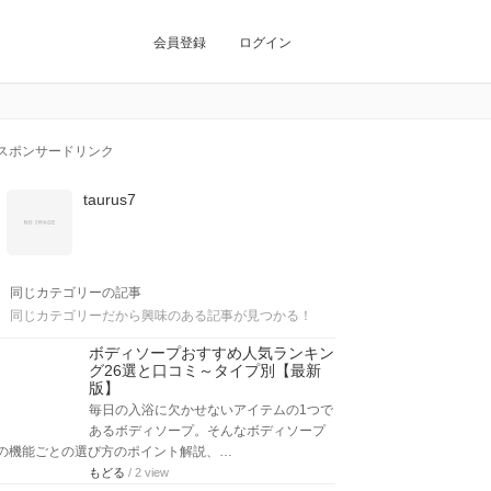
会員登録
ログイン
スポンサードリンク
taurus7
同じカテゴリーの記事
同じカテゴリーだから興味のある記事が見つかる！
ボディソープおすすめ人気ランキン
グ26選と口コミ～タイプ別【最新
版】
毎日の入浴に欠かせないアイテムの1つで
あるボディソープ。そんなボディソープ
の機能ごとの選び方のポイント解説、…
もどる
/ 2 view