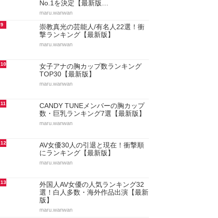
No.1を決定【最新版…
maru.wanwan
9
崇教真光の芸能人/有名人22選！衝
撃ランキング【最新版】
maru.wanwan
10
女子アナの胸カップ数ランキング
TOP30【最新版】
maru.wanwan
11
CANDY TUNEメンバーの胸カップ
数・巨乳ランキング7選【最新版】
maru.wanwan
12
AV女優30人の引退と現在！衝撃順
にランキング【最新版】
maru.wanwan
13
外国人AV女優の人気ランキング32
選！白人多数・海外作品出演【最新
版】
maru.wanwan