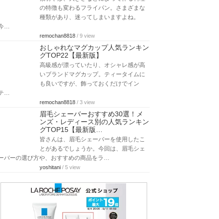
の特徴も変わるフライパン。さまざまな
種類があり、迷ってしまいますよね。
今…
remochan8818
/ 9 view
おしゃれなマグカップ人気ランキン
グTOP22【最新版】
高級感が漂っていたり、オシャレ感が高
いブランドマグカップ。ティータイムに
も良いですが、飾っておくだけでイン
テ…
remochan8818
/ 3 view
眉毛シェーバーおすすめ30選！メ
ンズ・レディース別の人気ランキン
グTOP15【最新版…
皆さんは、眉毛シェーバーを使用したこ
とがあるでしょうか。今回は、眉毛シェ
ーバーの選び方や、おすすめの商品をラ…
yoshitani
/ 5 view