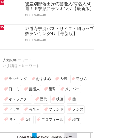
14
被差別部落出身の芸能人/有名人50
選！衝撃順にランキング【最新版】
maru.wanwan
15
都道府県別バストサイズ・胸カップ
数ランキング47【最新版】
maru.wanwan
人気のキーワード
いま話題のキーワード
ランキング
おすすめ
人気
選び方
口コミ
芸能人
衝撃
メンバー
キャラクター
歴代
映画
曲
ドラマ
有名人
ブランド
メンズ
強さ
女性
プロフィール
現在