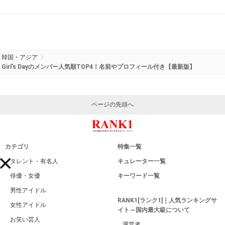
韓国・アジア
Girl’s Dayのメンバー人気順TOP4！名前やプロフィール付き【最新版】
ページの先頭へ
カテゴリ
特集一覧
タレント・有名人
キュレーター一覧
俳優・女優
キーワード一覧
男性アイドル
RANK1[ランク1]｜人気ランキングサ
女性アイドル
イト～国内最大級について
お笑い芸人
運営者