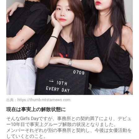
出典：
https://thumb.mtstarnews.com
現在は事実上の解散状態に
そんなGirl’s Dayですが、事務所との契約満了により、デビュ
ー10年目で事実上グループ解散の状況となりました。
メンバーそれぞれが別の事務所と契約し、今後は女優活動を
していくとのこと。