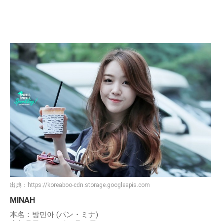
出典：
https://koreaboo-cdn.storage.googleapis.com
MINAH
本名：방민아 (パン・ミナ)