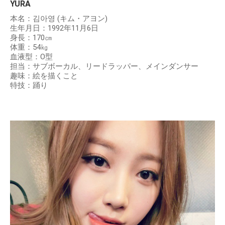
YURA
本名：김아영 (キム・アヨン)
生年月日：1992年11月6日
身長：170㎝
体重：54㎏
血液型：O型
担当：サブボーカル、リードラッパー、メインダンサー
趣味：絵を描くこと
特技：踊り