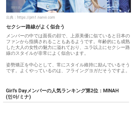
出典：
https://pm1.narvii.com
セクシー路線がよく似合う
メンバーの中では面長の顔で、上原美優に似ていると日本の
ファンから指摘されることもあるようです。年齢的にも成熟
した大人の女性の魅力に溢れており、ユラ以上にセクシー路
線のスタイルが非常によく似合います。
姿勢矯正を中心として、常にスタイル維持に励んでいるそう
です。よくやっているのは、フライングヨガだそうですよ。
Girl’s Dayメンバーの人気ランキング第2位：MINAH
(민아/ミナ)