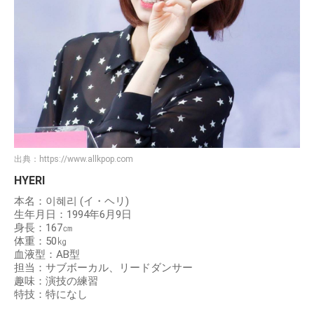
出典：
https://www.allkpop.com
HYERI
本名：이혜리 (イ・ヘリ)
生年月日：1994年6月9日
身長：167㎝
体重：50㎏
血液型：AB型
担当：サブボーカル、リードダンサー
趣味：演技の練習
特技：特になし