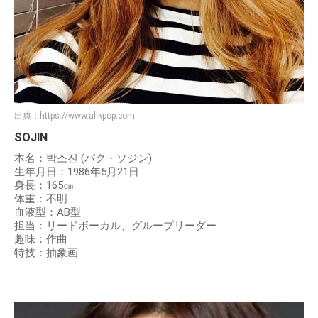
出典：
https://www.allkpop.com
SOJIN
本名：박소진 (パク・ソジン)
生年月日：1986年5月21日
身長：165㎝
体重：不明
血液型：AB型
担当：リードボーカル、グループリーダー
趣味：作曲
特技：抽象画