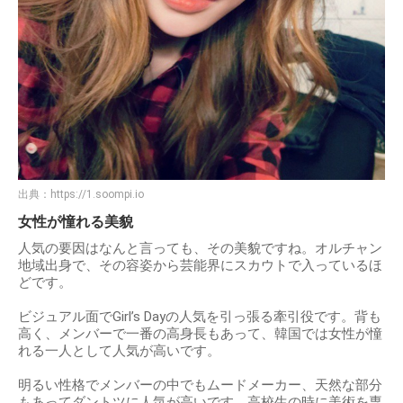
出典：
https://1.soompi.io
女性が憧れる美貌
人気の要因はなんと言っても、その美貌ですね。オルチャン
地域出身で、その容姿から芸能界にスカウトで入っているほ
どです。
ビジュアル面でGirl’s Dayの人気を引っ張る牽引役です。背も
高く、メンバーで一番の高身長もあって、韓国では女性が憧
れる一人として人気が高いです。
明るい性格でメンバーの中でもムードメーカー、天然な部分
もあってダントツに人気が高いです。高校生の時に美術を専