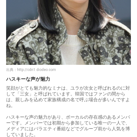
出典：
http://cdn1.diodeo.com
ハスキーな声が魅力
笑顔がとても魅力的なミナは、ユラが次女と呼ばれるのに対
して「三女」と呼ばれています。韓国ではファンの間から
は、親しみを込めて家族構成の名で呼ぶ場合が多いんですよ
ね。
ハスキーな声の魅力があり、ボーカルの存在感のあるメンバ
ーです。メンバーでは初期から参加している唯一の一人で、
メディアにはバラエティ番組などでグループ前から人気を博
していました。