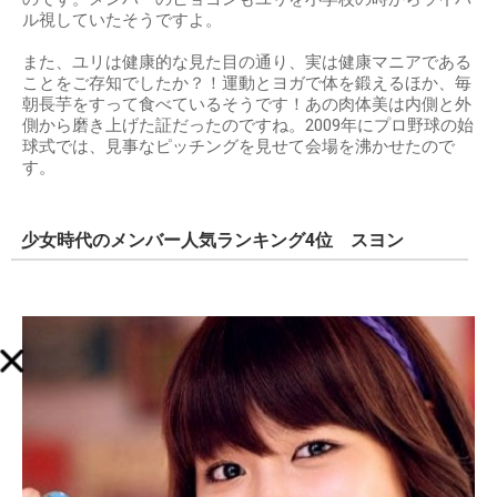
ル視していたそうですよ。
また、ユリは健康的な見た目の通り、実は健康マニアである
ことをご存知でしたか？！運動とヨガで体を鍛えるほか、毎
朝長芋をすって食べているそうです！あの肉体美は内側と外
側から磨き上げた証だったのですね。2009年にプロ野球の始
球式では、見事なピッチングを見せて会場を沸かせたので
す。
少女時代のメンバー人気ランキング4位 スヨン