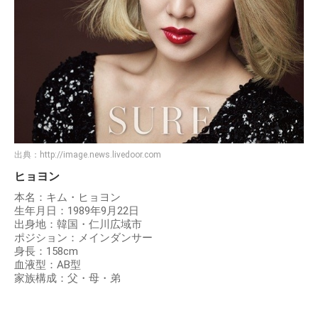
出典：
http://image.news.livedoor.com
ヒョヨン
本名：キム・ヒョヨン
生年月日：1989年9月22日
出身地：韓国・仁川広域市
ポジション：メインダンサー
身長：158cm
血液型：AB型
家族構成：父・母・弟