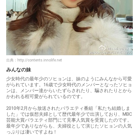
出典：
http://contents.innolife.net
みんなの妹
少女時代の最年少のソヒョンは、妹のようにみんなから可愛
がられています。16歳で少女時代のメンバーとなったソヒョ
ンは、メンバー達からいたずらされたり、騙されたりとから
かわれる程可愛がられているのです。
2010年2月から放送されたバラエティ番組「私たち結婚しま
した」では仮想夫婦として歴代最年少で出演しており、MBC
芸能大賞バラエティ部門にて見事人気賞を受賞したのです。
最年少でありながらも、夫婦役として演じたソヒョンの人気
っぷりは凄いですよね！