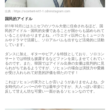
出典：
https://scontent-nrt1-1.cdninstagram.com
国民的アイドル
011年10月にはユニセフのソウル大使に任命されるほど、国
民的アイドル・国民的女優であることが国からも認められて
いることがわかりますよね。バラエティ以外にもミュージカ
ルやドラマで活躍し、ソロアルバムも出すなど活発的に活動
しています。
ダンスに加え、ギターやピアノを特技としており、ソロコン
サートでは特技も披露するなどファンを楽しませてくれてい
るのです。また、韓国ではアイドル出身の女優は批判的に見
られがちであるようですが、ソヒョンの場合は演技力や愛嬌
が受け入れられて好意的評価を得たのです！
これはソヒョンの実力としか言いようがありませんよね。少
女時代のメンバーの中では最年少ですが、大人っぽい容姿に
反して甘えん坊な可愛い一面があるソヒョンなのです。