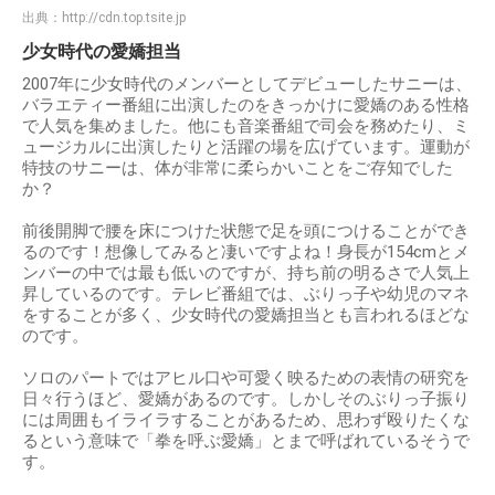
出典：
http://cdn.top.tsite.jp
少女時代の愛嬌担当
2007年に少女時代のメンバーとしてデビューしたサニーは、
バラエティー番組に出演したのをきっかけに愛嬌のある性格
で人気を集めました。他にも音楽番組で司会を務めたり、ミ
ュージカルに出演したりと活躍の場を広げています。運動が
特技のサニーは、体が非常に柔らかいことをご存知でした
か？
前後開脚で腰を床につけた状態で足を頭につけることができ
るのです！想像してみると凄いですよね！身長が154cmとメ
ンバーの中では最も低いのですが、持ち前の明るさで人気上
昇しているのです。テレビ番組では、ぶりっ子や幼児のマネ
をすることが多く、少女時代の愛嬌担当とも言われるほどな
のです。
ソロのパートではアヒル口や可愛く映るための表情の研究を
日々行うほど、愛嬌があるのです。しかしそのぶりっ子振り
には周囲もイライラすることがあるため、思わず殴りたくな
るという意味で「拳を呼ぶ愛嬌」とまで呼ばれているそうで
す。