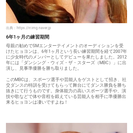
出典：
https://rr.img.naver.jp
6年1ヶ月の練習期間
母親の勧めでSMエンターテイメントのオーディションを受
けたヒョヨンは、6年1ヶ月という長い練習期間を経て2007年
に少女時代のメンバーとしてデビューを果たしました。2012
年には「ダンシング・ウィズ・ザ・スターズ（MBC）」に出
演し、見事準優勝を勝ち取りました。
このMBCは、スポーツ選手や芸能人をゲストとして招き、社
交ダンスの特訓を受けてもらって舞台にてダンス勝負を勝ち
抜きにて行うものです。身体能力の高いスポーツ選手や、演
技や歌などで体や音程を鍛えている芸能人を相手に準優勝出
来るヒョヨンは凄いですよね！