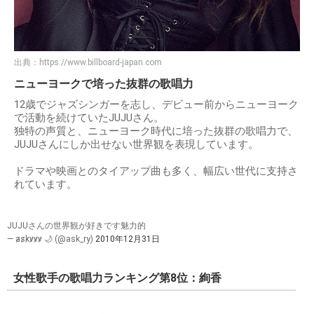
出典：
https://www.billboard-japan.com
ニューヨークで培った抜群の歌唱力
12歳でジャズシンガーを志し、デビュー前からニューヨーク
で活動を続けていたJUJUさん。
独特の声質と、ニューヨーク時代に培った抜群の歌唱力で、
JUJUさんにしか出せない世界観を表現しています。
ドラマや映画とのタイアップ曲も多く、幅広い世代に支持さ
れています。
JUJUさんの世界観が好きです魅力的
— a̷s̷k̷v̷v̷v̷ 🌙 (@ask_ry)
2010年12月31日
女性歌手の歌唱力ランキング第8位：絢香