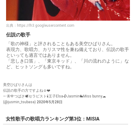
出典：
https://lh3.googleusercontent.com
伝説の歌手
「歌の神様」と評されることもある美空ひばりさん。
表現力、歌唱力、カリスマ性を兼ね備えており、伝説の歌手
といっても過言ではありません。
「悲しき口笛」、「東京キッド」、「川の流れのように」な
ど、ヒットソングも多いですね。
美空ひばりさんは
伝説の歌手の方ですよね☺️❤️
— 🦋🌹つばさ🕊セラピスト🕯王子Elsa🥀Jasmin🐇Miss bunny☁︎︎
(@jusmin_tsubasa)
2020年5月28日
女性歌手の歌唱力ランキング第3位：MISIA