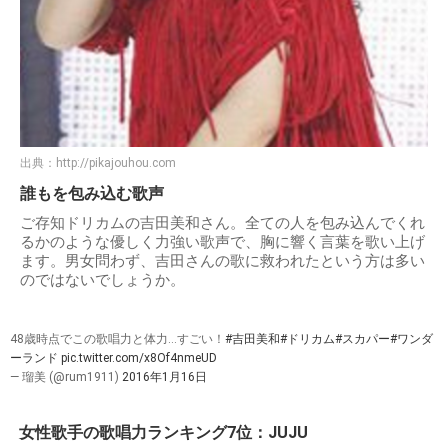
出典：
http://pikajouhou.com
誰もを包み込む歌声
ご存知ドリカムの吉田美和さん。全ての人を包み込んでくれ
るかのような優しく力強い歌声で、胸に響く言葉を歌い上げ
ます。男女問わず、吉田さんの歌に救われたという方は多い
のではないでしょうか。
48歳時点でこの歌唱力と体力…すごい！
#吉田美和
#ドリカム
#スカパー
#ワンダ
ーランド
pic.twitter.com/x8Of4nmeUD
— 瑠美 (@rum1911)
2016年1月16日
女性歌手の歌唱力ランキング7位：JUJU