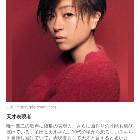
出典：
https://pbs.twimg.com
天才表現者
唯一無二の歌声に抜群の表現力、さらに曲作りの才能も飛び
抜けている宇多田ヒカルさん。10代の頃から恐ろしいスキル
を発揮し続けていて、表現者として天才と言えると思いま