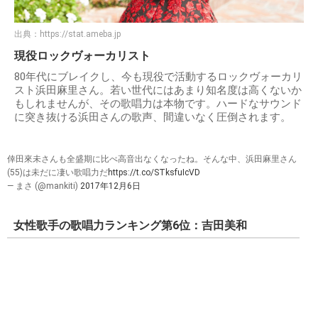
出典：
https://stat.ameba.jp
現役ロックヴォーカリスト
80年代にブレイクし、今も現役で活動するロックヴォーカリ
スト浜田麻里さん。若い世代にはあまり知名度は高くないか
もしれませんが、その歌唱力は本物です。ハードなサウンド
に突き抜ける浜田さんの歌声、間違いなく圧倒されます。
倖田來未さんも全盛期に比べ高音出なくなったね。そんな中、浜田麻里さん
(55)は未だに凄い歌唱力だ
https://t.co/STksfuIcVD
— まさ (@mankiti)
2017年12月6日
女性歌手の歌唱力ランキング第6位：吉田美和