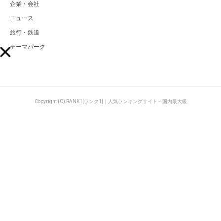
企業・会社
ニュース
旅行・鉄道
テーマパーク
Copyright (C) RANK1[ランク1]｜人気ランキングサイト～国内最大級