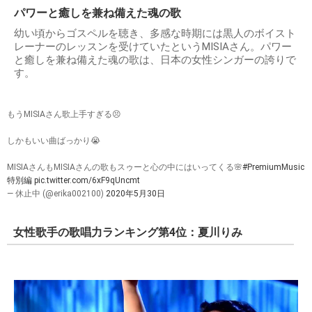
パワーと癒しを兼ね備えた魂の歌
幼い頃からゴスペルを聴き、多感な時期には黒人のボイスト
レーナーのレッスンを受けていたというMISIAさん。パワー
と癒しを兼ね備えた魂の歌は、日本の女性シンガーの誇りで
す。
もうMISIAさん歌上手すぎる😣
しかもいい曲ばっかり😭
MISIAさんもMISIAさんの歌もスゥーと心の中にはいってくる🌸
#PremiumMusic
特別編
pic.twitter.com/6xF9qUncmt
— 休止中 (@erika002100)
2020年5月30日
女性歌手の歌唱力ランキング第4位：夏川りみ