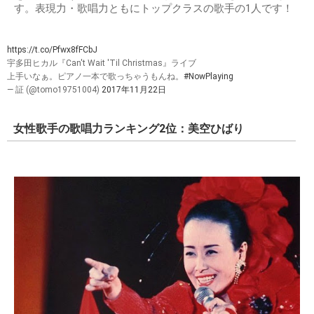
す。表現力・歌唱力ともにトップクラスの歌手の1人です！
https://t.co/Pfwx8fFCbJ
宇多田ヒカル『Can't Wait 'Til Christmas』ライブ
上手いなぁ。ピアノ一本で歌っちゃうもんね。
#NowPlaying
— 証 (@tomo19751004)
2017年11月22日
女性歌手の歌唱力ランキング2位：美空ひばり