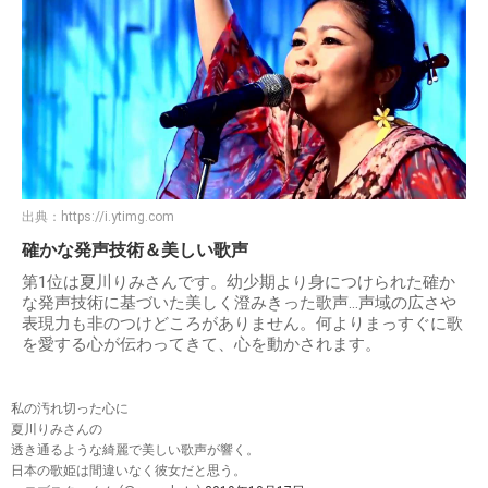
出典：
https://i.ytimg.com
確かな発声技術＆美しい歌声
第1位は夏川りみさんです。幼少期より身につけられた確か
な発声技術に基づいた美しく澄みきった歌声…声域の広さや
表現力も非のつけどころがありません。何よりまっすぐに歌
を愛する心が伝わってきて、心を動かされます。
私の汚れ切った心に
夏川りみさんの
透き通るような綺麗で美しい歌声が響く。
日本の歌姫は間違いなく彼女だと思う。