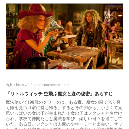
出典：
https://lh3.googleusercontent.com
「リトルウィッチ 空飛ぶ魔女と森の秘密」あらすじ
魔法使いで198歳のクワークは、ある夜、魔女の森で光り輝
く卵を見つけ家に持ち帰る。するとその卵から、小さくて元
気いっぱいの女の子が生まれた！女の子はフクシャと名付け
られ、学校で仲間たちと魔法を学び、楽しい日々を過ごして
いた。ある日、フクシャは人間の少年トミーと出会い、サッ