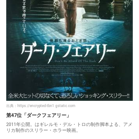
出典：
https://encrypted-tbn1.gstatic.com
第47位「ダークフェアリー」
2011年公開。はギレルモ・デル・トロの制作脚本よる、アメ
リカ制作のスリラー・ホラー映画。