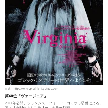
出典：
https://encrypted-tbn1.gstatic.com
第48位「ヴァージニア」
2011年公開。フランシス・フォード・コッポラ監督による、
アメリカ制作のミステリー・ホラー映画。