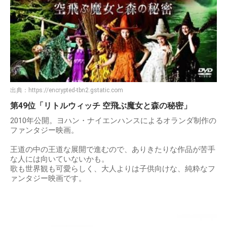
出典：
https://encrypted-tbn2.gstatic.com
第49位「リトルウィッチ 空飛ぶ魔女と森の秘密」
2010年公開。ヨハン・ナイエンハンスによるオランダ制作の
ファンタジー映画。
王道の中の王道な展開で進むので、ありきたりな作品が苦手
な人には向いていないかも。
歌も世界観も可愛らしく、大人よりは子供向けな、純粋なフ
ァンタジー映画です。