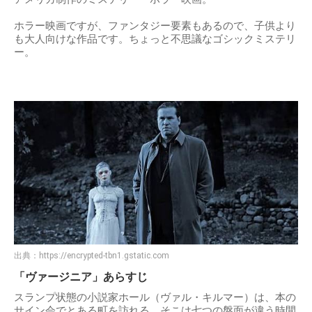
ホラー映画ですが、ファンタジー要素もあるので、子供より
も大人向けな作品です。ちょっと不思議なゴシックミステリ
ー。
出典：
https://encrypted-tbn1.gstatic.com
「ヴァージニア」あらすじ
スランプ状態の小説家ホール（ヴァル・キルマー）は、本の
サイン会でとある町を訪れる。そこは七つの盤面が違う時間