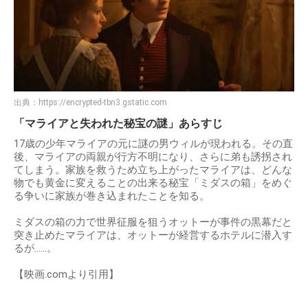
出典：
https://encrypted-tbn3.gstatic.com
「マライアと失われた秘宝の謎」あらすじ
17歳の少年マライアの元に謎の男ウィルが現われる。その直
後、マライアの両親が行方不明になり、さらに弟も誘拐され
てしまう。家族を救うため立ち上がったマライアは、どんな
物でも黄金に変えることの出来る秘宝「ミダスの箱」をめぐ
る争いに家族が巻き込まれたことを知る。
ミダスの箱の力で世界征服を狙うオットーが事件の黒幕だと
突き止めたマライアは、オットーが経営するホテルに潜入す
るが……。
【映画.comより引用】