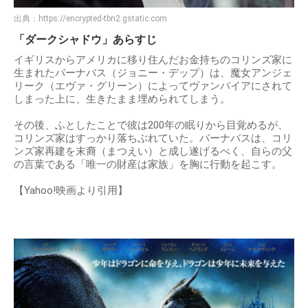
出典：
https://encrypted-tbn2.gstatic.com
「ダークシャドウ」あらすじ
イギリスからアメリカに移り住んだお金持ちのコリンズ家に
生まれたバーナバス（ジョニー・デップ）は、魔女アンジェ
リーク（エヴァ・グリーン）によってヴァンパイアにされて
しまった上に、生きたまま埋められてしまう。
その後、ふとしたことで彼は200年の眠りから目覚めるが、
コリンズ家はすっかり落ちぶれていた。バーナバスは、コリ
ンズ家再建を末裔（まつえい）と成し遂げるべく、自らの父
の言葉である「唯一の財産は家族」を胸に行動を起こす。
【Yahoo!映画より引用】