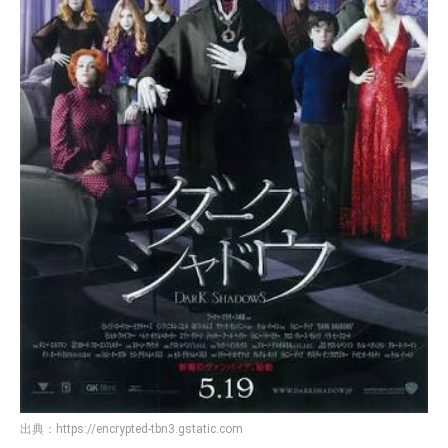
出典：
https://encrypted-tbn3.gstatic.com