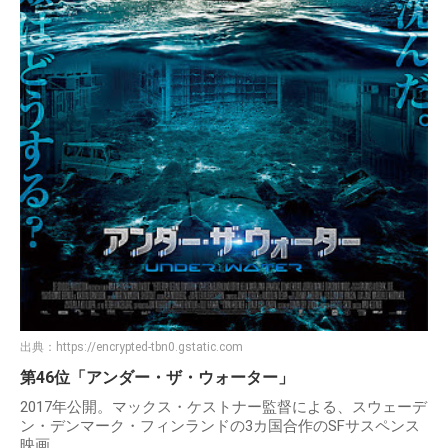
出典：
https://encrypted-tbn0.gstatic.com
第46位「アンダー・ザ・ウォーター」
2017年公開。マックス・ケストナー監督による、スウェーデ
ン・デンマーク・フィンランドの3カ国合作のSFサスペンス
映画。