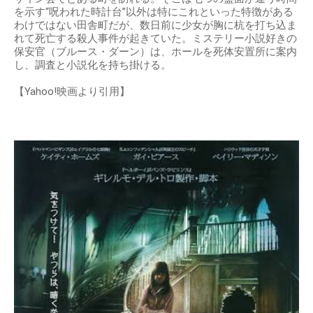
を示す“呪われた時計台”以外は特にこれといった特徴がある
わけではない田舎町だが、数日前に少女が胸に杭を打ち込ま
れて死亡する殺人事件が起きていた。ミステリー小説好きの
保安官（ブルース・ダーン）は、ホールを死体安置所に案内
し、調査と小説化を持ち掛ける。
【Yahoo!映画より引用】