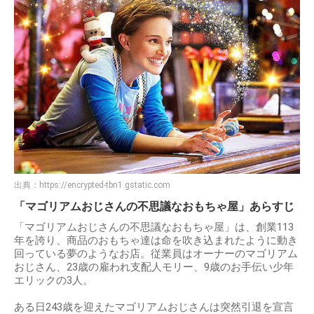
出典：
https://encrypted-tbn1.gstatic.com
「マゴリアムおじさんの不思議なおもちゃ屋」あらすじ
「マゴリアムおじさんの不思議なおもちゃ屋」は、創業113
年を誇り、商品のおもちゃ達は命を吹き込まれたように動き
回っている夢のようなお店。従業員はオーナーのマゴリアム
おじさん、23歳の雇われ支配人モリー、9歳のお手伝い少年
エリックの3人。
ある日243歳を迎えたマゴリアムおじさんは突然引退を宣言