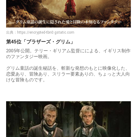
出典：
https://encrypted-tbn0.gstatic.com
第45位「ブラザーズ・グリム」
2005年公開。テリー・ギリアム監督にによる、イギリス制作
のファンタジー映画。
グリム童話の誕生秘話を、斬新な発想のもとに映像化した、
恋愛あり、冒険あり、スリラー要素ありの、ちょっと大人向
けな冒険ものです。