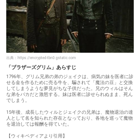
出典：
https://encrypted-tbn0.gstatic.com
「ブラザーズグリム」あらすじ
1796年、グリム兄弟の弟のジェイクは、病気の妹を医者に診
せる金を作るために売る牛を、騙されて「魔法の豆」と交換
してしまうような夢見がちな子供だった。兄のウィルはそん
な弟をバカだと激怒する。妹は医者に診せられぬまま、死ん
でしまう。
15年後、成長したウィルとジェイクの兄弟は、魔物退治の達
人として名を知られた存在となっており、各地を巡って魔物
を退治しては報酬を得ていた。
【ウィキペディアより引用】