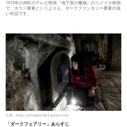
1973年のABCのテレビ映画『地下室の魔物』のリメイク映画
で、ホラー要素というよりも、ダークファンタジー要素の強
い作品です。
出典：
https://encrypted-tbn3.gstatic.com
「ダークフェアリー」あらすじ