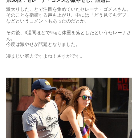
第30位：セレーナ・ゴメスが激やせし、話題に
激太りしたことで注目を集めていたセレーナ・ゴメスさん。
そのことを指摘する声も上がり、中には「どう見てもデブ」
などというコメントもあったのだとか。
その後、3週間ほどで9kgも体重を落としたというセレーナさ
ん。
今度は激やせが話題となりました。
凄まじい努力ですよね！さすがです。