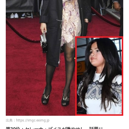
出典：
https://imgc.eximg.jp