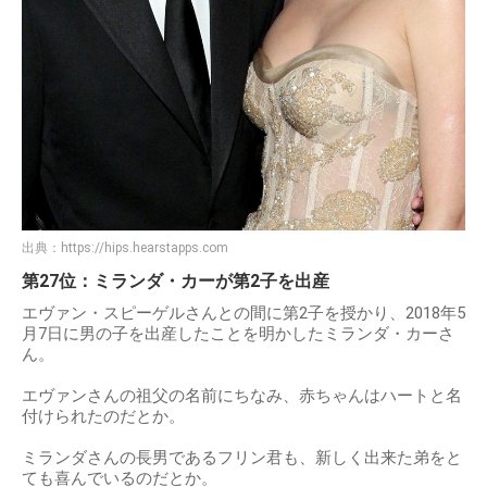
出典：
https://hips.hearstapps.com
第27位：ミランダ・カーが第2子を出産
エヴァン・スピーゲルさんとの間に第2子を授かり、2018年5
月7日に男の子を出産したことを明かしたミランダ・カーさ
ん。
エヴァンさんの祖父の名前にちなみ、赤ちゃんはハートと名
付けられたのだとか。
ミランダさんの長男であるフリン君も、新しく出来た弟をと
ても喜んでいるのだとか。