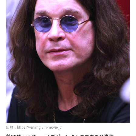
出典：
https://vmimg.vm-movie.jp