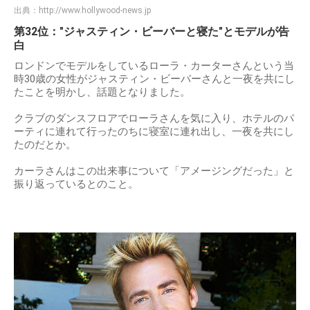
出典：
http://www.hollywood-news.jp
第32位："ジャスティン・ビーバーと寝た"とモデルが告
白
ロンドンでモデルをしているローラ・カーターさんという当
時30歳の女性がジャスティン・ビーバーさんと一夜を共にし
たことを明かし、話題となりました。
クラブのダンスフロアでローラさんを気に入り、ホテルのパ
ーティに連れて行ったのちに寝室に連れ出し、一夜を共にし
たのだとか。
カーラさんはこの出来事について「アメージングだった」と
振り返っているとのこと。