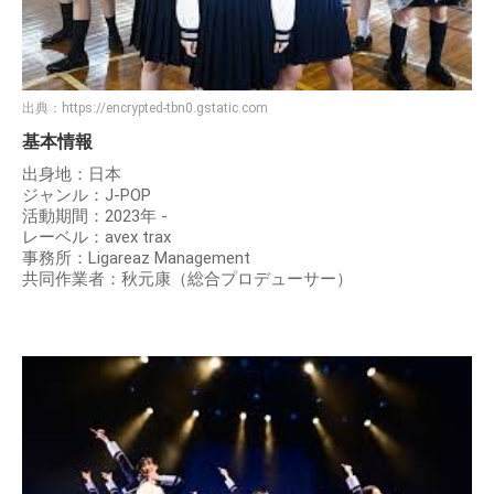
出典：
https://encrypted-tbn0.gstatic.com
基本情報
出身地：日本
ジャンル：J-POP
活動期間：2023年 -
レーベル：avex trax
事務所：Ligareaz Management
共同作業者：秋元康（総合プロデューサー）