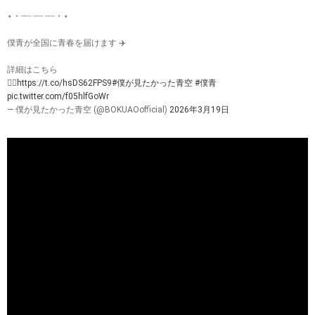
⋆・┈┈ ┈┈ ┈┈・⋆
僕青が全国に青春を届けます ✈️
詳細はこちら
👉🏻
https://t.co/hsDS62FPS9
#僕が見たかった青空
#僕青
pic.twitter.com/f05hlfGoWr
— 僕が見たかった青空 (@BOKUAOofficial)
2026年3月19日