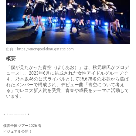
出典：
https://encrypted-tbn0.gstatic.com
概要
「僕が見たかった青空（ぼくあお）」は、秋元康氏がプロデ
ュースし、2023年6月に結成された女性アイドルグループで
す。乃木坂46の公式ライバルとして35,678名の応募から選ば
れたメンバーで構成され、デビュー曲「青空について考え
る」でレコ大新人賞を受賞、青春や成長をテーマに活動して
います。
⋆・┈┈ ┈┈ ┈┈・⋆
僕青全国ツアー2026 春
ビジュアル公開！