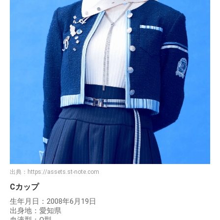
出典：
https://assets.st-note.com
Cカップ
生年月日：2008年6月19日
出身地：愛知県
血液型：O型