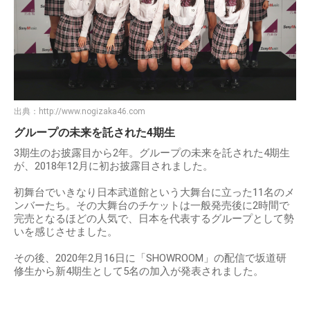
出典：
http://www.nogizaka46.com
グループの未来を託された4期生
3期生のお披露目から2年。グループの未来を託された4期生
が、2018年12月に初お披露目されました。
初舞台でいきなり日本武道館という大舞台に立った11名のメ
ンバーたち。その大舞台のチケットは一般発売後に2時間で
完売となるほどの人気で、日本を代表するグループとして勢
いを感じさせました。
その後、2020年2月16日に「SHOWROOM」の配信で坂道研
修生から新4期生として5名の加入が発表されました。