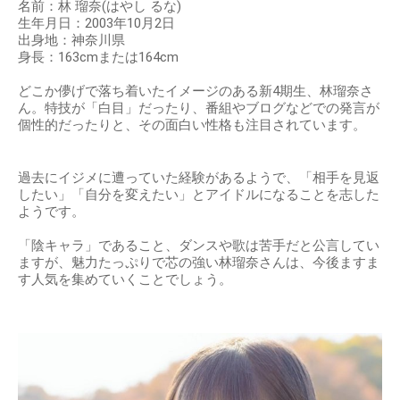
名前：林 瑠奈(はやし るな)
生年月日：2003年10月2日
出身地：神奈川県
身長：163cmまたは164cm
どこか儚げで落ち着いたイメージのある新4期生、林瑠奈さ
ん。特技が「白目」だったり、番組やブログなどでの発言が
個性的だったりと、その面白い性格も注目されています。
過去にイジメに遭っていた経験があるようで、「相手を見返
したい」「自分を変えたい」とアイドルになることを志した
ようです。
「陰キャラ」であること、ダンスや歌は苦手だと公言してい
ますが、魅力たっぷりで芯の強い林瑠奈さんは、今後ますま
す人気を集めていくことでしょう。