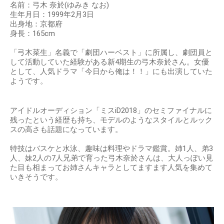
名前：弓木 奈於(ゆみき なお)
生年月日：1999年2月3日
出身地：京都府
身長：165cm
「弓木菜生」名義で「劇団ハーベスト」に所属し、劇団員と
して活動していた経験がある新4期生の弓木奈於さん。女優
として、人気ドラマ「今日から俺は！！」にも出演していた
ようです。
アイドルオーディション「ミスiD2018」のセミファイナルに
残ったという経歴も持ち、モデルのようなスタイルとルック
スの高さも話題になっています。
特技はバスケと水泳、趣味は料理やドラマ鑑賞。姉1人、弟3
人、妹2人の7人兄弟で育った弓木奈於さんは、大人っぽい見
た目も相まってお姉さんキャラとしてますます人気を集めて
いきそうです。