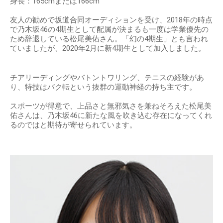
身長：165cmまたは166cm
友人の勧めで坂道合同オーディションを受け、2018年の時点
で乃木坂46の4期生として配属が決まるも一度は学業優先の
ため辞退している松尾美佑さん。「幻の4期生」とも言われ
ていましたが、2020年2月に新4期生として加入しました。
チアリーディングやバトントワリング、テニスの経験があ
り、特技はバク転という抜群の運動神経の持ち主です。
スポーツが得意で、上品さと無邪気さを兼ねそろえた松尾美
佑さんは、乃木坂46に新たな風を吹き込む存在になってくれ
るのではと期待が寄せられています。