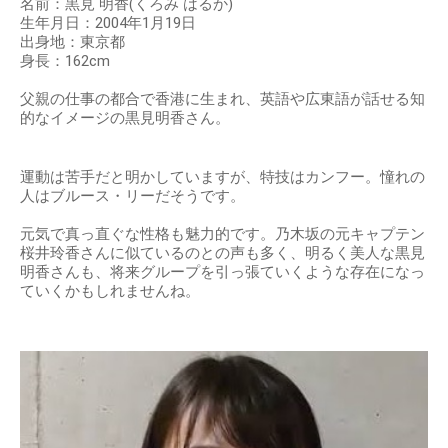
名前：黒見 明香(くろみ はるか)
生年月日：2004年1月19日
出身地：東京都
身長：162cm
父親の仕事の都合で香港に生まれ、英語や広東語が話せる知
的なイメージの黒見明香さん。
運動は苦手だと明かしていますが、特技はカンフー。憧れの
人はブルース・リーだそうです。
元気で真っ直ぐな性格も魅力的です。乃木坂の元キャプテン
桜井玲香さんに似ているのとの声も多く、明るく美人な黒見
明香さんも、将来グループを引っ張ていくような存在になっ
ていくかもしれませんね。