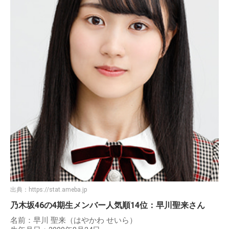
出典：
https://stat.ameba.jp
乃木坂46の4期生メンバー人気順14位：早川聖来さん
名前：早川 聖来（はやかわ せいら）