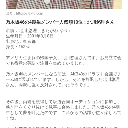
出典：
https://i0.wp.com
乃木坂46の4期生メンバー人気順10位：北川悠理さん
名前：北川 悠理（きたがわ ゆり）
生年月日：2001年8月8日
出身地：東京都
身長：163㎝
アメリカ生まれの帰国子女、北川悠理さんです。お見立て会
でも得意の英語で注目を集めていました。
乃木坂46のメンバーになる前は、AKB48のドラフト会議でチ
ームBに選ばれています。しかし、それを辞退した北川悠理
さん。両親に強く反対されていたそうです。
その後、両親を説得して坂道合同オーディションに参加し、
狭き門をくぐり抜けて見事に合格しました。乃木坂46の4期
生として夢を叶えたのです。これからの活躍が益々楽しみで
すね。