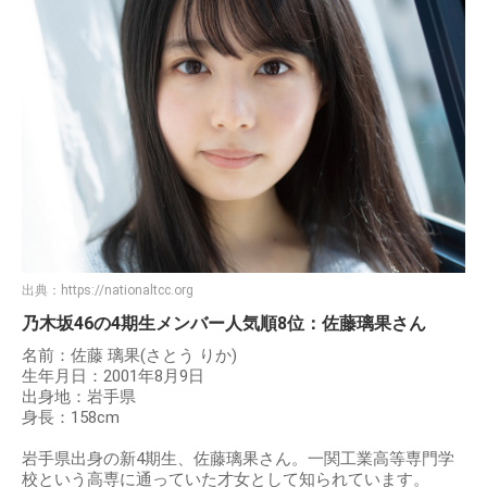
出典：
https://nationaltcc.org
乃木坂46の4期生メンバー人気順8位：佐藤璃果さん
名前：佐藤 璃果(さとう りか)
生年月日：2001年8月9日
出身地：岩手県
身長：158cm
岩手県出身の新4期生、佐藤璃果さん。一関工業高等専門学
校という高専に通っていた才女として知られています。