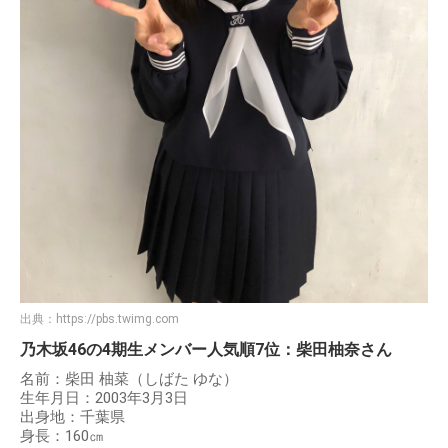
出典：
https://pbs.twimg.com
乃木坂46の4期生メンバー人気順7位：柴田柚奈さん
名前：柴田 柚菜（しばた ゆな）
生年月日：2003年3月3日
出身地：千葉県
身長：160㎝