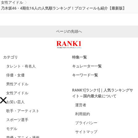
女性アイドル
乃木坂46・4期生16人の人気順ランキング！プロフィールも紹介【最新版】
ページの先頭へ
カテゴリ
特集一覧
タレント・有名人
キュレーター一覧
俳優・女優
キーワード一覧
男性アイドル
RANK1[ランク1]｜人気ランキングサ
女性アイドル
イト～国内最大級について
お笑い芸人
運営者
歌手・アーティスト
利用規約
スポーツ選手
プライバシー
モデル
サイトマップ
声優・アニメ・漫画