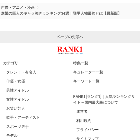
声優・アニメ・漫画
進撃の巨人のキャラ強さランキング34選！登場人物最強とは【最新版】
ページの先頭へ
カテゴリ
特集一覧
タレント・有名人
キュレーター一覧
俳優・女優
キーワード一覧
男性アイドル
RANK1[ランク1]｜人気ランキングサ
女性アイドル
イト～国内最大級について
お笑い芸人
運営者
歌手・アーティスト
利用規約
スポーツ選手
プライバシー
モデル
サイトマップ