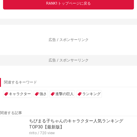
RANK1トップページに戻る
広告 / スポンサーリンク
広告 / スポンサーリンク
関連するキーワード
キャラクター
強さ
進撃の巨人
ランキング
関連する記事
ちびまる子ちゃんのキャラクター人気ランキング
TOP30【最新版】
ririto
/ 720 view