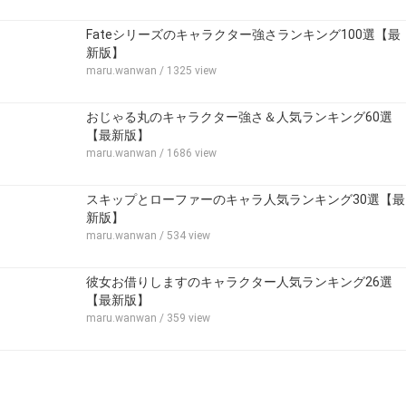
Fateシリーズのキャラクター強さランキング100選【最
新版】
maru.wanwan
/ 1325 view
おじゃる丸のキャラクター強さ＆人気ランキング60選
【最新版】
maru.wanwan
/ 1686 view
スキップとローファーのキャラ人気ランキング30選【最
新版】
maru.wanwan
/ 534 view
彼女お借りしますのキャラクター人気ランキング26選
【最新版】
maru.wanwan
/ 359 view