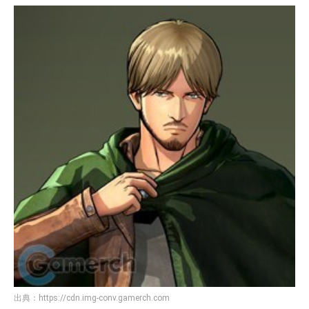
出典：
https://cdn.img-conv.gamerch.com