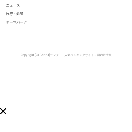
ニュース
旅行・鉄道
テーマパーク
Copyright (C) RANK1[ランク1]｜人気ランキングサイト～国内最大級