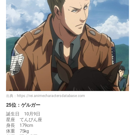
出典：
https://rei.animecharactersdatabase.com
25位：ゲルガー
誕生日 10月9日
星座 てんびん座
身長 179cm
体重 75kg