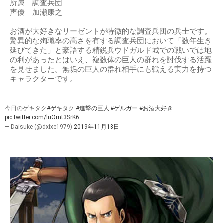
所属 調査兵団
声優 加瀬康之
お酒が大好きなリーゼントが特徴的な調査兵団の兵士です。
驚異的な殉職率の高さを有する調査兵団において「数年生き
延びてきた」と豪語する精鋭兵ウドガルド城での戦いでは地
の利があったとはいえ、複数体の巨人の群れを討伐する活躍
を見せました。無垢の巨人の群れ相手にも戦える実力を持つ
キャラクターです。
今日のゲキタク
#ゲキタク
#進撃の巨人
#ゲルガー
#お酒大好き
pic.twitter.com/luOmt3SrK6
— Daisuke (@dxixe1979)
2019年11月18日