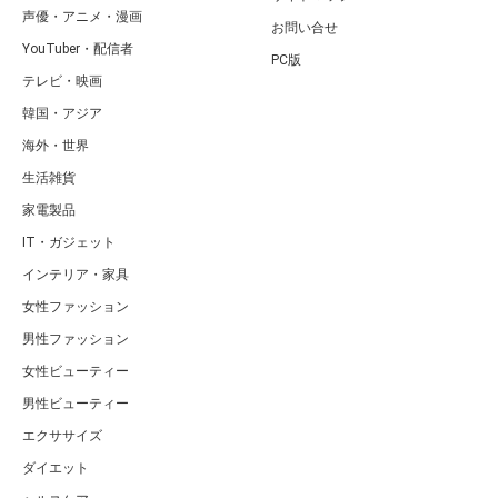
声優・アニメ・漫画
お問い合せ
YouTuber・配信者
PC版
テレビ・映画
韓国・アジア
海外・世界
生活雑貨
家電製品
IT・ガジェット
インテリア・家具
女性ファッション
男性ファッション
女性ビューティー
男性ビューティー
エクササイズ
ダイエット