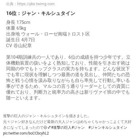
出典：
https://pbs.twimg.com
16位：ジャン・キルシュタイン
身長 175cm
体重 65kg
出身地 ウォール・ローゼ南端トロスト区
誕生日 4月7日
CV 谷山紀章
第104期訓練兵の一人であり、6位の成績を持つ少年です。立
体機動装置の扱いをよく熟知しており、性能を引き出す術は
同期の中でもトップクラスの実力を持ちます。どんな状況下
でも常に現状を理解しつつ最善の道を見出し、仲間たちの恐
怖と戦う心情を汲み取りながらも自ら率先して行動し率いる
事ができるため、マルコの言う通りリーダーとしての資質に
優れており、判断力と統率力の高さは新リヴァイ班の中でも
随一といえます。
進撃の巨人のジャン・キルシュタインを描きました。
元々ジャン好きなんだけど最新の大人ジャンはめちゃくちゃかっこよくて大好
きになってしまったので😆💕
#進撃の巨人
#ジャン
#ジャンキルシュタイン
pic.twitter.com/boCCbcyhL2