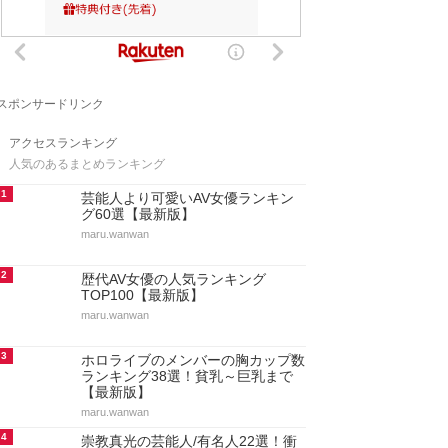
スポンサードリンク
アクセスランキング
人気のあるまとめランキング
1
芸能人より可愛いAV女優ランキン
グ60選【最新版】
maru.wanwan
2
歴代AV女優の人気ランキング
TOP100【最新版】
maru.wanwan
3
ホロライブのメンバーの胸カップ数
ランキング38選！貧乳～巨乳まで
【最新版】
maru.wanwan
4
崇教真光の芸能人/有名人22選！衝