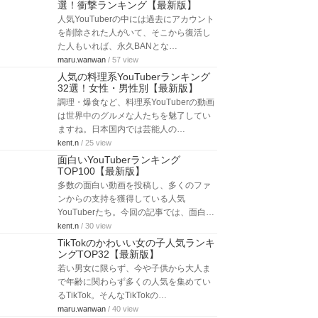
選！衝撃ランキング【最新版】
人気YouTuberの中には過去にアカウント
を削除された人がいて、そこから復活し
た人もいれば、永久BANとな…
maru.wanwan
/ 57 view
人気の料理系YouTuberランキング
32選！女性・男性別【最新版】
調理・爆食など、料理系YouTuberの動画
は世界中のグルメな人たちを魅了してい
ますね。日本国内では芸能人の…
kent.n
/ 25 view
面白いYouTuberランキング
TOP100【最新版】
多数の面白い動画を投稿し、多くのファ
ンからの支持を獲得している人気
YouTuberたち。今回の記事では、面白…
kent.n
/ 30 view
TikTokのかわいい女の子人気ランキ
ングTOP32【最新版】
若い男女に限らず、今や子供から大人ま
で年齢に関わらず多くの人気を集めてい
るTikTok。そんなTikTokの…
maru.wanwan
/ 40 view