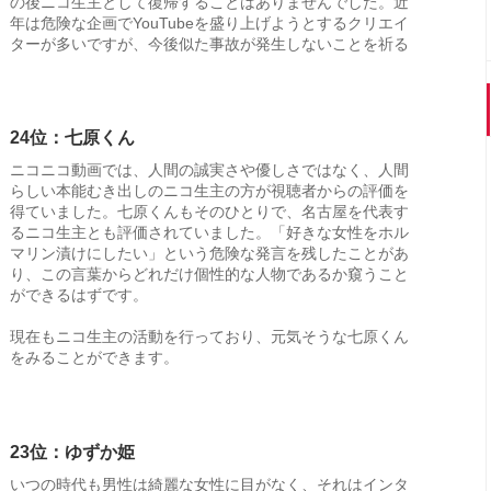
の後ニコ生主として復帰することはありませんでした。近
年は危険な企画でYouTubeを盛り上げようとするクリエイ
ターが多いですが、今後似た事故が発生しないことを祈る
24位：七原くん
ニコニコ動画では、人間の誠実さや優しさではなく、人間
らしい本能むき出しのニコ生主の方が視聴者からの評価を
得ていました。七原くんもそのひとりで、名古屋を代表す
るニコ生主とも評価されていました。「好きな女性をホル
マリン漬けにしたい」という危険な発言を残したことがあ
り、この言葉からどれだけ個性的な人物であるか窺うこと
ができるはずです。
現在もニコ生主の活動を行っており、元気そうな七原くん
をみることができます。
23位：ゆずか姫
いつの時代も男性は綺麗な女性に目がなく、それはインタ