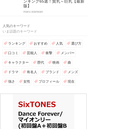
ンキング65選！貧乳～巨乳【最新
版】
maru.wanwan
人気のキーワード
いま話題のキーワード
ランキング
おすすめ
人気
選び方
口コミ
芸能人
衝撃
メンバー
キャラクター
歴代
映画
曲
ドラマ
有名人
ブランド
メンズ
強さ
女性
プロフィール
現在