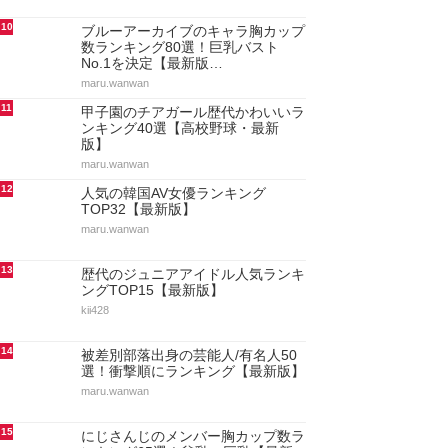
10
ブルーアーカイブのキャラ胸カップ
数ランキング80選！巨乳バスト
No.1を決定【最新版…
maru.wanwan
11
甲子園のチアガール歴代かわいいラ
ンキング40選【高校野球・最新
版】
maru.wanwan
12
人気の韓国AV女優ランキング
TOP32【最新版】
maru.wanwan
13
歴代のジュニアアイドル人気ランキ
ングTOP15【最新版】
kii428
14
被差別部落出身の芸能人/有名人50
選！衝撃順にランキング【最新版】
maru.wanwan
15
にじさんじのメンバー胸カップ数ラ