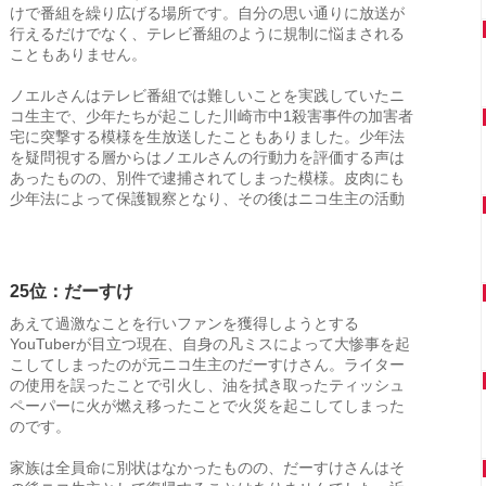
けで番組を繰り広げる場所です。自分の思い通りに放送が
行えるだけでなく、テレビ番組のように規制に悩まされる
こともありません。
ノエルさんはテレビ番組では難しいことを実践していたニ
コ生主で、少年たちが起こした川崎市中1殺害事件の加害者
宅に突撃する模様を生放送したこともありました。少年法
を疑問視する層からはノエルさんの行動力を評価する声は
あったものの、別件で逮捕されてしまった模様。皮肉にも
少年法によって保護観察となり、その後はニコ生主の活動
25位：だーすけ
あえて過激なことを行いファンを獲得しようとする
YouTuberが目立つ現在、自身の凡ミスによって大惨事を起
こしてしまったのが元ニコ生主のだーすけさん。ライター
の使用を誤ったことで引火し、油を拭き取ったティッシュ
ペーパーに火が燃え移ったことで火災を起こしてしまった
のです。
家族は全員命に別状はなかったものの、だーすけさんはそ