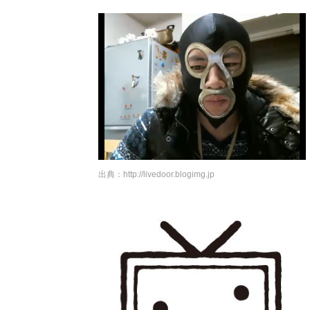
出典：
http://livedoor.blogimg.jp