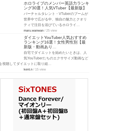
ホロライブのメンバー英語力ランキ
ング30選！人気VTuber【最新版】
バーチャルタレント・VTuberのブームが
世界中で広がる中、独自の魅力とクオリ
ティで注目を浴びているホロライ…
maru.wanwan
/ 25 view
ダイエットYouTuber人気おすすめ
ランキング16選！女性男性別【最
新版・動画あり…
自宅でダイエットを始めたいときは、人
気YouTuberたちのエクササイズ動画など
を視聴してダイエットに取り組…
kent.n
/ 15 view