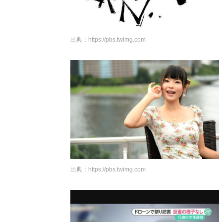
出典：
https://pbs.twimg.com
出典：
https://pbs.twimg.com