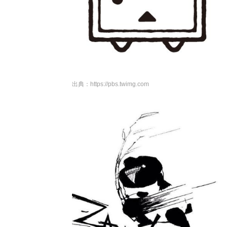
出典：
https://pbs.twimg.com