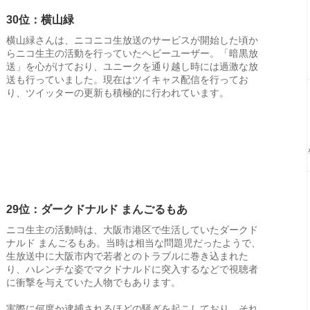
30位：横山緑
横山緑さんは、ニコニコ生放送のサービスが開始した頃か
らニコ生主の活動を行っていたヘビーユーザー。「暗黒放
送」を心がけており、ユニークを通り越し時には過激な放
送も行っていました。現在はツイキャス配信を行ってお
り、ツイッターの更新も積極的に行われています。
29位：ダークドナルド まんごるもあ
ニコ生主の活動時は、大阪市港区で生活していたダークド
ナルド まんごるもあ。当時は相当な問題児だったようで、
生放送中に大阪市内で若者とのトラブルに巻き込まれた
り、ハレンチな姿でマクドナルドに突入するなどで視聴者
に衝撃を与えていた人物でもあります。
実際に何度か逮捕されるほどの騒ぎを起こしており、それ