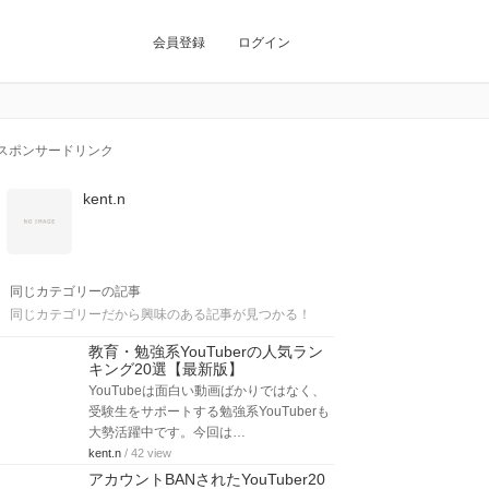
会員登録
ログイン
スポンサードリンク
kent.n
同じカテゴリーの記事
同じカテゴリーだから興味のある記事が見つかる！
教育・勉強系YouTuberの人気ラン
キング20選【最新版】
YouTubeは面白い動画ばかりではなく、
受験生をサポートする勉強系YouTuberも
大勢活躍中です。今回は…
kent.n
/ 42 view
アカウントBANされたYouTuber20