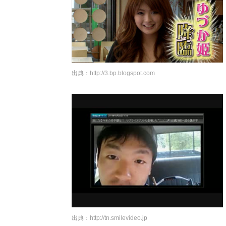
出典：
http://3.bp.blogspot.com
出典：
http://tn.smilevideo.jp