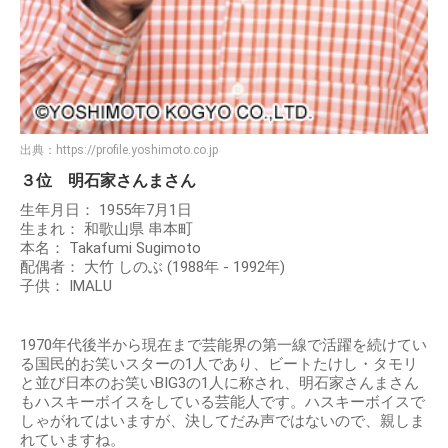
出典：
https://profile.yoshimoto.co.jp
３位 明石家さんまさん
生年月日： 1955年7月1日
生まれ： 和歌山県 串本町
本名： Takafumi Sugimoto
配偶者： 大竹 しのぶ (1988年 - 1992年)
子供： IMALU
1970年代後半から現在まで芸能界の第一線で活躍を続けてい
る国民的お笑いスターの1人であり、ビートたけし・タモリ
と並び日本のお笑いBIG3の1人に称され、明石家さんまさん
もハスキーボイスをしている芸能人です。ハスキーボイスで
しゃがれてはいますが、決してだみ声ではないので、親しま
れていますね。