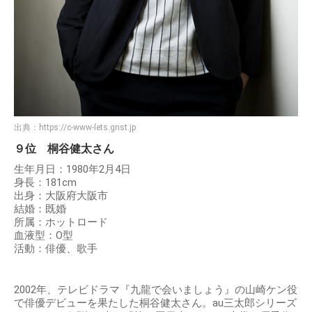
出典：
https://c-www-lets.gnst.jp
９位 桐谷健太さん
生年月日：1980年2月4日
身長：181cm
出身：大阪府大阪市
結婚：既婚
所属：ホットロード
血液型：O型
活動：俳優、歌手
2002年、テレビドラマ『九龍で会いましょう』の山崎ケン役
で俳優デビューを果たした桐谷健太さん。au三太郎シリーズ