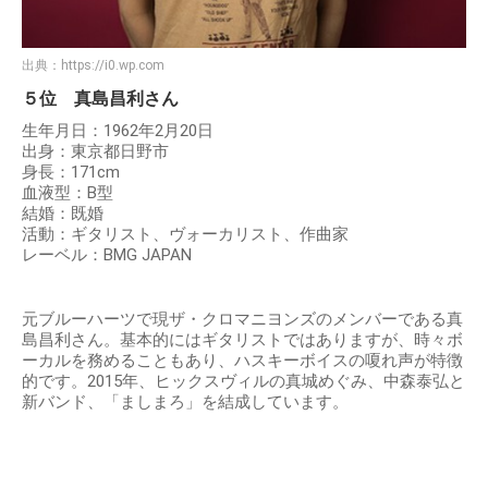
出典：
https://i0.wp.com
５位 真島昌利さん
生年月日：1962年2月20日
出身：東京都日野市
身長：171cm
血液型：B型
結婚：既婚
活動：ギタリスト、ヴォーカリスト、作曲家
レーベル：BMG JAPAN
元ブルーハーツで現ザ・クロマニヨンズのメンバーである真
島昌利さん。基本的にはギタリストではありますが、時々ボ
ーカルを務めることもあり、ハスキーボイスの嗄れ声が特徴
的です。2015年、ヒックスヴィルの真城めぐみ、中森泰弘と
新バンド、「ましまろ」を結成しています。