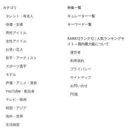
カテゴリ
特集一覧
タレント・有名人
キュレーター一覧
俳優・女優
キーワード一覧
男性アイドル
RANK1[ランク1]｜人気ランキングサ
女性アイドル
イト～国内最大級について
お笑い芸人
運営者
歌手・アーティスト
利用規約
スポーツ選手
プライバシー
モデル
サイトマップ
声優・アニメ・漫画
お問い合せ
YouTuber・配信者
PC版
テレビ・映画
韓国・アジア
海外・世界
生活雑貨