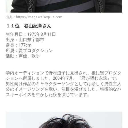
出典：
https://image.walkerplus.com
１１位 谷山紀章さん
生年月日：1975年8月11日
出身：山口県宇部市
身長：177cm
所属：賢プロダクション
活動：声優、歌手
学内オーディションで野村道子に見出され、後に賢プロダク
ションへ所属しました。2004年7月、『君が望む永遠』で、
男性向け作品のキャラクターソングとしては珍しく男性主人
公のイメージソングを歌い、注目を浴びました。特徴的なハ
スキーボイスを生かした役を演じています。