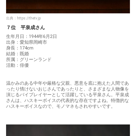
出典：
https://thetv.jp
７位 平泉成さん
生年月日：1944年6月2日
出身：愛知県岡崎市
身長：174cm
結婚：既婚
所属：グリーンランド
活動：俳優
温かみのある中年や厳格な父親、悪意を底に抱えた人間であ
ったり情けないおじさんであったりと、さまざまな人物像を
演じるバイプレイヤーとして活躍している平泉さん。平泉成
さんは、ハスキーボイスの代表的な存在ですよね。特徴的な
ハスキーボイスなので、モノマネもされやすいです。