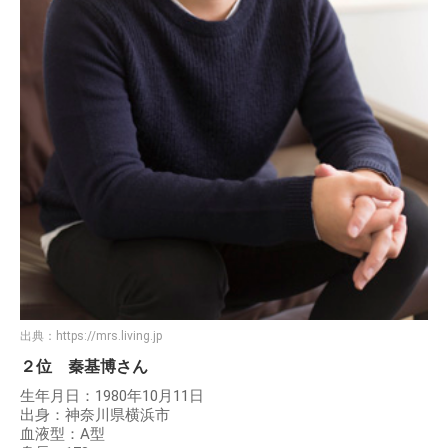
出典：
https://mrs.living.jp
２位 秦基博さん
生年月日：1980年10月11日
出身：神奈川県横浜市
血液型：A型