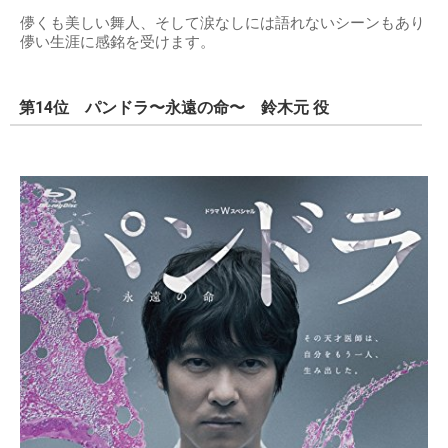
儚くも美しい舞人、そして涙なしには語れないシーンもあり
儚い生涯に感銘を受けます。
第14位 パンドラ〜永遠の命〜 鈴木元 役