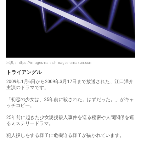
出典：
https://images-na.ssl-images-amazon.com
トライアングル
2009年1月6日から2009年3月17日まで放送された、江口洋介
主演のドラマです。
「初恋の少女は、25年前に殺された。はずだった。」がキャ
ッチコピー。
25年前に起きた少女誘拐殺人事件を巡る秘密や人間関係を巡
るミステリードラマ。
犯人捜しをする様子に危機迫る様子が描かれています。