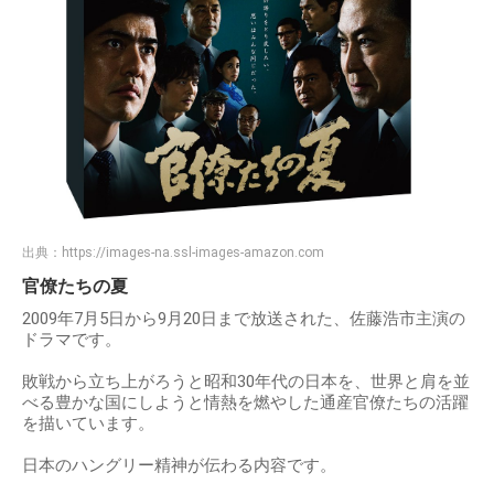
出典：
https://images-na.ssl-images-amazon.com
官僚たちの夏
2009年7月5日から9月20日まで放送された、佐藤浩市主演の
ドラマです。
敗戦から立ち上がろうと昭和30年代の日本を、世界と肩を並
べる豊かな国にしようと情熱を燃やした通産官僚たちの活躍
を描いています。
日本のハングリー精神が伝わる内容です。