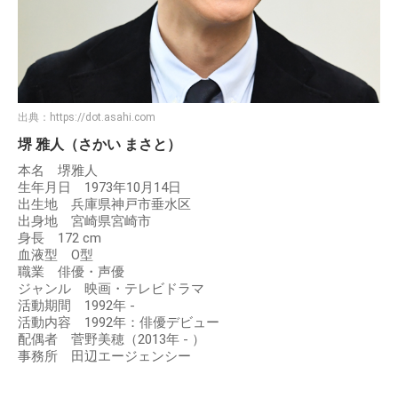
出典：
https://dot.asahi.com
堺 雅人（さかい まさと）
本名 堺雅人
生年月日 1973年10月14日
出生地 兵庫県神戸市垂水区
出身地 宮崎県宮崎市
身長 172 cm
血液型 O型
職業 俳優・声優
ジャンル 映画・テレビドラマ
活動期間 1992年 -
活動内容 1992年：俳優デビュー
配偶者 菅野美穂（2013年 - ）
事務所 田辺エージェンシー