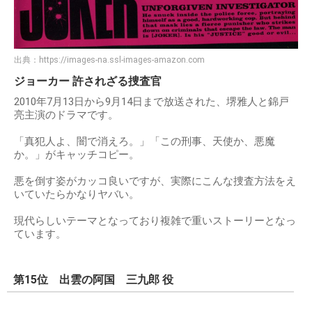
出典：
https://images-na.ssl-images-amazon.com
ジョーカー 許されざる捜査官
2010年7月13日から9月14日まで放送された、堺雅人と錦戸
亮主演のドラマです。
「真犯人よ、闇で消えろ。」「この刑事、天使か、悪魔
か。」がキャッチコピー。
悪を倒す姿がカッコ良いですが、実際にこんな捜査方法をえ
いていたらかなりヤバい。
現代らしいテーマとなっており複雑で重いストーリーとなっ
ています。
第15位 出雲の阿国 三九郎 役