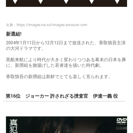
出典：
https://images-na.ssl-images-amazon.com
新選組!
2004年1月11日から12月12日まで放送された、香取慎吾主演
の大河ドラマです。
黒船来航により時代が大きく変わりつつある幕末の日本を豚
に、新撰組を旗揚げした若者達を描いた時代劇。
香取慎吾の新撰組は新鮮でとても楽しく見られます。
第16位 ジョーカー 許されざる捜査官 伊達一義 役