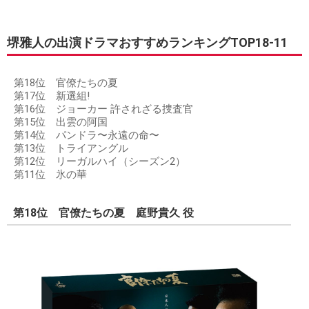
堺雅人の出演ドラマおすすめランキングTOP18-11
第18位 官僚たちの夏
第17位 新選組!
第16位 ジョーカー 許されざる捜査官
第15位 出雲の阿国
第14位 パンドラ〜永遠の命〜
第13位 トライアングル
第12位 リーガルハイ（シーズン2）
第11位 氷の華
第18位 官僚たちの夏 庭野貴久 役