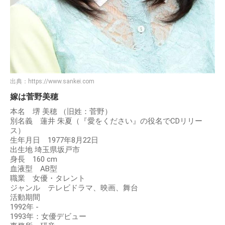
出典：
https://www.sankei.com
嫁は菅野美穂
本名 堺 美穂 （旧姓：菅野）
別名義 蓮井 朱夏（『愛をください』の役名でCDリリー
ス）
生年月日 1977年8月22日
出生地 埼玉県坂戸市
身長 160 cm
血液型 AB型
職業 女優・タレント
ジャンル テレビドラマ、映画、舞台
活動期間
1992年 -
1993年：女優デビュー