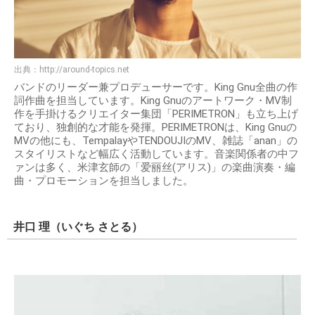
出典：
http://around-topics.net
バンドのリーダー兼プロデューサーです。King Gnu全曲の作
詞作曲を担当しています。King Gnuのアートワーク・MV制
作を手掛けるクリエイター集団「PERIMETRON」も立ち上げ
ており、独創的な才能を発揮。PERIMETRONは、King Gnuの
MVの他にも、TempalayやTENDOUJIのMV、雑誌「anan」の
スタイリストなど幅広く活動しています。音楽関係者の中フ
ァンは多く、米津玄師の「爱丽丝(アリス)」の楽曲演奏・編
曲・プロモーションを担当しました。
井口 理（いぐち さとる）