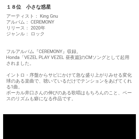
１８位 小さな惑星
アーティスト： King Gnu
アルバム： CEREMONY
リリース： 2020年
ジャンル： ロック
フルアルバム『CEREMONY』収録。
Honda「VEZEL PLAY VEZEL 昼夜篇]のCMソングとして起用
されました。
イントロ・序盤からサビにかけて急な盛り上がりみせる変化
球のある楽曲で、聴いているだけでテンションをあげてくれ
る1曲。
ボーカル井口さんの伸びのある歌唱はもちろんのこと、ベー
スのリズムも癖になる作品です。