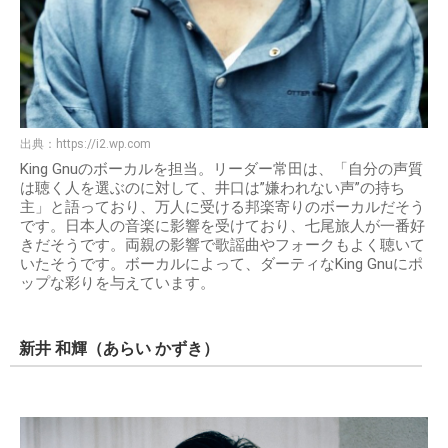
出典：
https://i2.wp.com
King Gnuのボーカルを担当。リーダー常田は、「自分の声質
は聴く人を選ぶのに対して、井口は”嫌われない声”の持ち
主」と語っており、万人に受ける邦楽寄りのボーカルだそう
です。日本人の音楽に影響を受けており、七尾旅人が一番好
きだそうです。両親の影響で歌謡曲やフォークもよく聴いて
いたそうです。ボーカルによって、ダーティなKing Gnuにポ
ップな彩りを与えています。
新井 和輝（あらい かずき）