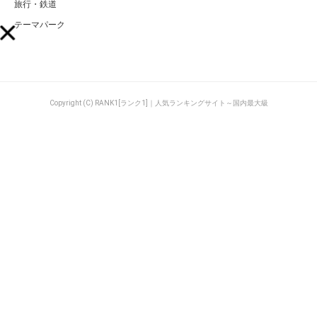
旅行・鉄道
テーマパーク
Copyright (C) RANK1[ランク1]｜人気ランキングサイト～国内最大級