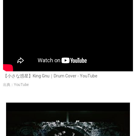
【小さな惑星】King Gnu｜Drum Cover - YouTube
出典：YouTube