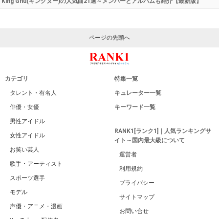
King Gnu(キングヌー)の人気曲21選～メンバーとアルバムも紹介【最新版】
ページの先頭へ
カテゴリ
特集一覧
タレント・有名人
キュレーター一覧
俳優・女優
キーワード一覧
男性アイドル
RANK1[ランク1]｜人気ランキングサ
女性アイドル
イト～国内最大級について
お笑い芸人
運営者
歌手・アーティスト
利用規約
スポーツ選手
プライバシー
モデル
サイトマップ
声優・アニメ・漫画
お問い合せ