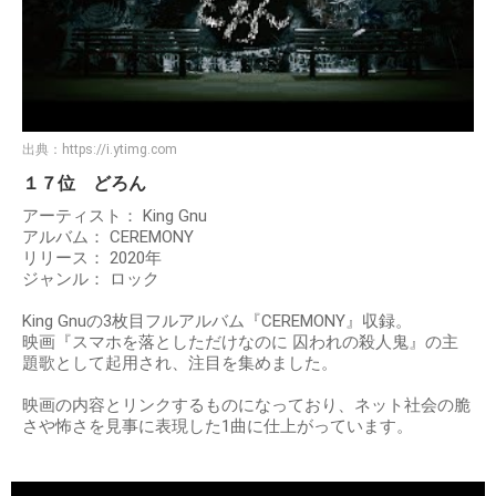
出典：
https://i.ytimg.com
１７位 どろん
アーティスト： King Gnu
アルバム： CEREMONY
リリース： 2020年
ジャンル： ロック
King Gnuの3枚目フルアルバム『CEREMONY』収録。
映画『スマホを落としただけなのに 囚われの殺人鬼』の主
題歌として起用され、注目を集めました。
映画の内容とリンクするものになっており、ネット社会の脆
さや怖さを見事に表現した1曲に仕上がっています。