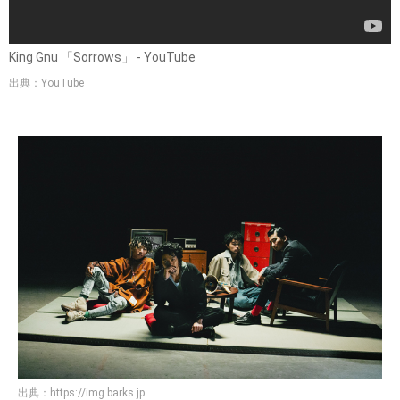
King Gnu 「Sorrows」 - YouTube
出典：YouTube
出典：
https://img.barks.jp