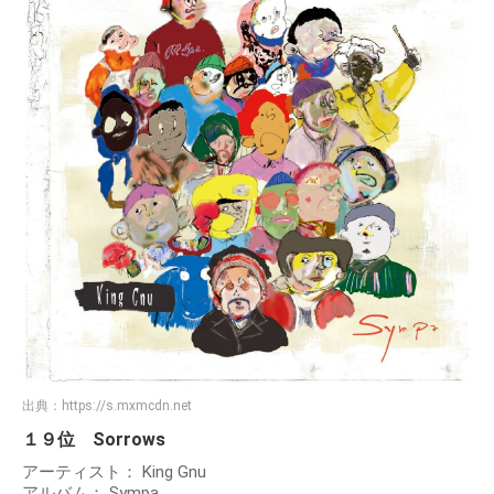
出典：
https://s.mxmcdn.net
１９位 Sorrows
アーティスト： King Gnu
アルバム： Sympa