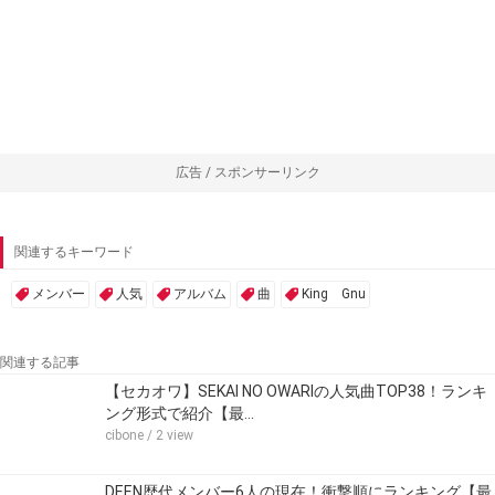
広告 / スポンサーリンク
関連するキーワード
メンバー
人気
アルバム
曲
King Gnu
関連する記事
【セカオワ】SEKAI NO OWARIの人気曲TOP38！ランキ
ング形式で紹介【最…
cibone
/ 2 view
DEEN歴代メンバー6人の現在！衝撃順にランキング【最